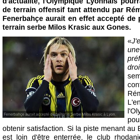
d'actualité,
l'Olympique Lyonnais
pourra
de terrain offensif tant attendu par Ré
Fenerbahçe aurait en effet accepté de 
terrain serbe Milos Krasic aux Gones.
«
J'
une
pré
droi
se
con
R
L'
l'O
Fenerbahçe aurait accepté de prêter le Serbe Milos Krasic à Lyon.
po
obtenir satisfaction. Si la piste menant au
est loin d'être enterrée, le club rhodan