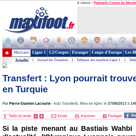
A retenir :
Palmarès Coupe du Mond
OM
PSG
Lyon
Lille
Monaco
Chelsea
Man Utd
Arsenal
Liverpool
ManCity
Ba
+ de clubs
Mercato
Ligue 1
L2/Coupes
Etranger
Coupe d'Europe
Les B
Actualité
|
Journal des Transferts
|
Tableaux des transferts Ligue 1
|
Tabl
Transfert : Lyon pourrait trou
en Turquie
Par
Pierre-Damien Lacourte
-
Actu Transferts, Mise en ligne: le
27/08/2013
à
14
Taille du texte:
Email
Imprimer
Partager:
Si la piste menant au Bastiais Wahbi 