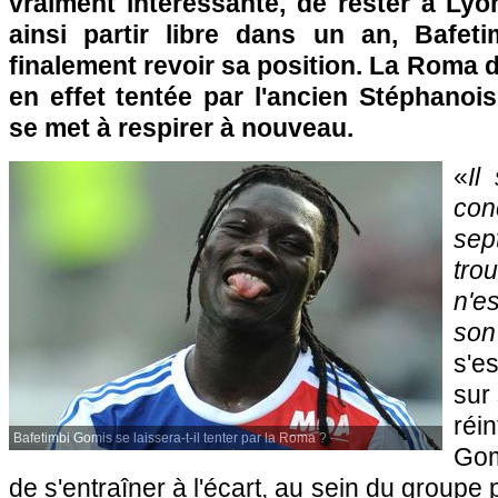
vraiment intéressante, de rester à
Lyo
ainsi partir libre dans un an, Bafet
finalement revoir sa position. La Roma d
en effet tentée par l'ancien Stéphanoi
se met à respirer à nouveau.
«
Il
con
sep
tro
n'e
son
s'es
sur
réi
Bafetimbi Gomis se laissera-t-il tenter par la Roma ?
Gom
de s'entraîner à l'écart, au sein du groupe 