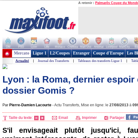
A retenir :
Palmarès Coupe du Mond
OM
PSG
Lyon
Lille
Monaco
Chelsea
Man Utd
Arsenal
Liverpool
ManCity
Ba
+ de clubs
Mercato
Ligue 1
L2/Coupes
Etranger
Coupe d'Europe
Les B
Actualité
|
Journal des Transferts
|
Tableaux des transferts Ligue 1
|
Tabl
Lyon : la Roma, dernier espoir
dossier Gomis ?
Par
Pierre-Damien Lacourte
-
Actu Transferts, Mise en ligne: le
27/08/2013
à
09
Taille du texte:
Email
Imprimer
Partager:
S'il envisageait plutôt jusqu'ici, f