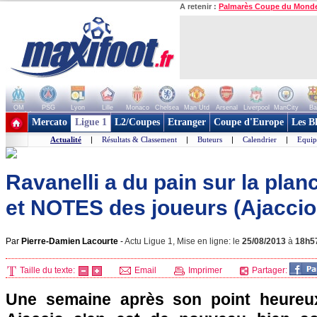
A retenir :
Palmarès Coupe du Mond
OM
PSG
Lyon
Lille
Monaco
Chelsea
Man Utd
Arsenal
Liverpool
ManCity
Ba
+ de clubs
Mercato
Ligue 1
L2/Coupes
Etranger
Coupe d'Europe
Les B
Actualité
|
Résultats & Classement
|
Buteurs
|
Calendrier
|
Equip
Ravanelli a du pain sur la planc
et NOTES des joueurs (Ajaccio
Par
Pierre-Damien Lacourte
-
Actu Ligue 1, Mise en ligne: le
25/08/2013
à
18h5
Taille du texte:
Email
Imprimer
Partager:
Une semaine après son point heure