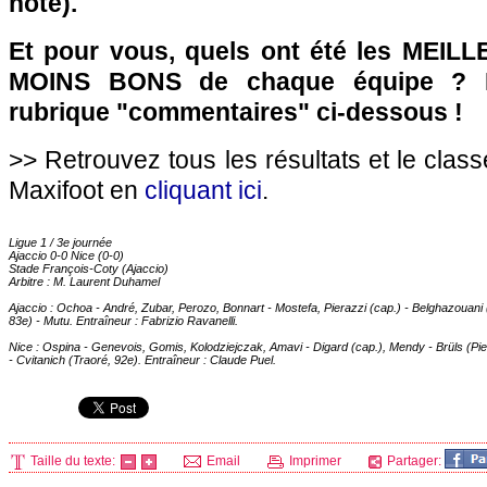
noté).
Et pour vous, quels ont été les MEILL
MOINS BONS de chaque équipe ? R
rubrique "commentaires" ci-dessous !
>> Retrouvez tous les résultats et le clas
Maxifoot en
cliquant ici
.
Ligue 1 / 3e journée
Ajaccio
0-0
Nice
(0-0)
Stade François-Coty (
Ajaccio
)
Arbitre : M. Laurent Duhamel
Ajaccio
: Ochoa - André, Zubar, Perozo, Bonnart - Mostefa, Pierazzi (cap.) - Belghazouani (
83e) - Mutu. Entraîneur : Fabrizio Ravanelli.
Nice
: Ospina - Genevois, Gomis, Kolodziejczak, Amavi - Digard (cap.), Mendy - Brüls (Pi
- Cvitanich (Traoré, 92e). Entraîneur : Claude Puel.
Taille du texte:
Email
Imprimer
Partager: