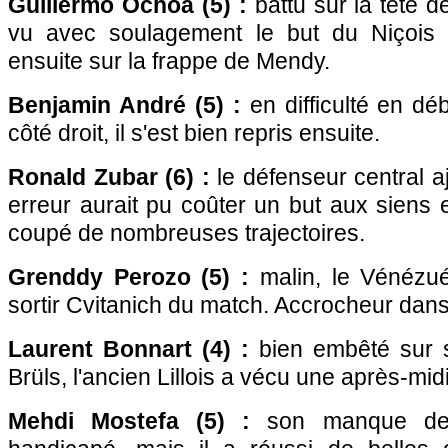
Guillermo Ochoa (5) :
battu sur la tête d
vu avec soulagement le but du Niçois ê
ensuite sur la frappe de Mendy.
Benjamin André (5) :
en difficulté en dé
côté droit, il s'est bien repris ensuite.
Ronald Zubar (6) :
le défenseur central 
erreur aurait pu coûter un but aux siens
coupé de nombreuses trajectoires.
Grenddy Perozo (5) :
malin, le Vénézuél
sortir Cvitanich du match. Accrocheur dans
Laurent Bonnart (4) :
bien embêté sur 
Brüls, l'ancien Lillois a vécu une après-mi
Mehdi Mostefa (5) :
son manque de v