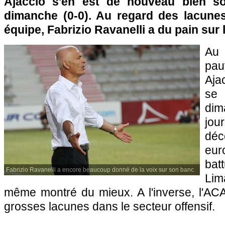
Ajaccio
s'en est de nouveau bien so
dimanche (0-0). Au regard des lacune
équipe, Fabrizio Ravanelli a du pain sur l
Au
pau
Aja
se
dim
jo
déc
eu
bat
Fabrizio Ravanelli a encore beaucoup donné de la voix sur son banc.
Li
même montré du mieux. A l'inverse, l'ACA
grosses lacunes dans le secteur offensif.