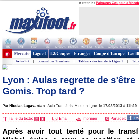
A retenir :
Palmarès Coupe du Mond
OM
PSG
Lyon
Lille
Monaco
Chelsea
Man Utd
Arsenal
Liverpool
ManCity
Ba
+ de clubs
Mercato
Ligue 1
L2/Coupes
Etranger
Coupe d'Europe
Les B
Actualité
|
Journal des Transferts
|
Tableaux des transferts Ligue 1
|
Tabl
Lyon : Aulas regrette de s'êtr
Gomis. Trop tard ?
Par
Nicolas Lagavardan
-
Actu Transferts, Mise en ligne: le
17/08/2013
à
11h29
Taille du texte:
Email
Imprimer
Partager:
Après avoir tout tenté pour le transf