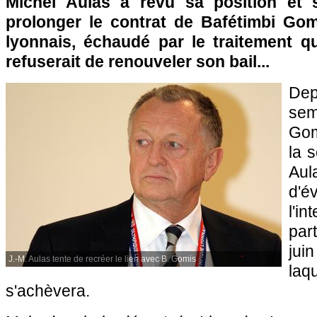
Michel Aulas a revu sa position et 
prolonger le contrat de Bafétimbi Gomi
lyonnais, échaudé par le traitement qu
refuserait de renouveler son bail...
De
se
Gom
la 
Au
d
l'i
par
jui
J.-M. Aulas tente de recréer le lien avec B. Gomis
laq
s'achèvera.