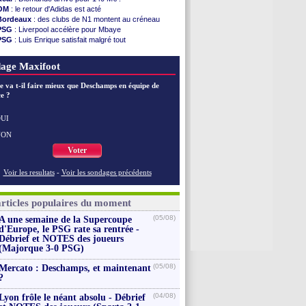
PSG
: Ndjantou heureux d'avoir rejoué
OM
: le retour d'Adidas est acté
Real
: Diomandé pour 140 M€ ! (officiel)
Bordeaux
: des clubs de N1 montent au créneau
Man City
: Rodri préfère le Barça au Real !
PSG
: Liverpool accélère pour Mbaye
Rennes
: Aït Boudlal veut rejoindre Fulham
PSG
: Luis Enrique satisfait malgré tout
Aston Villa
: Liverpool cible aussi Konsa
Real
: une nouvelle offre pour Vinicius
OM
: une approche pour Diatta
Lyon
: Fonseca prend cher sur les réseaux
age Maxifoot
Le Havre
: Diaw va signer à Lille
Trabzonspor
: Salah a signé ! (officiel)
e va t-il faire mieux que Deschamps en équipe de
Bordeaux
: les mots de Mavuba
e ?
FIFA
: Al-Khelaïfi président ? Tebas dit non
Fenerbahçe
: Greenwood savoure son premier ...
Bordeaux
: Mavuba n'est plus l'entraîneur (off.)
UI
Voir les brèves précédentes
NON
Voter
Voir les resultats
-
Voir les sondages précédents
articles populaires du moment
(05/08)
A une semaine de la Supercoupe
d'Europe, le PSG rate sa rentrée -
Débrief et NOTES des joueurs
(Majorque 3-0 PSG)
(05/08)
Mercato : Deschamps, et maintenant
?
(04/08)
Lyon frôle le néant absolu - Débrief