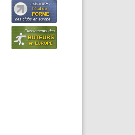
Indice MF :
l'état de
FORME
des clubs en europe
Classements des
BUTEURS
en EUROPE