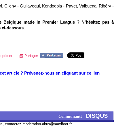
al, Clichy - Guilavogui, Kondogbia - Payet, Valbuena, Ribéry -
e Belgique made in Premier League ? N'hésitez pas à
 ci-dessous.
mprimer
Partager:
et article ? Prévenez-nous en cliquant sur ce lien
DISQUS
Communauté
us, contactez
moderation-abus@maxifoot.fr