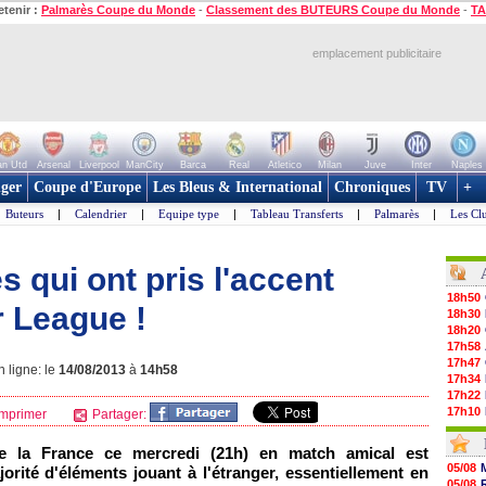
etenir :
Palmarès Coupe du Monde
-
Classement des BUTEURS Coupe du Monde
-
TA
emplacement publicitaire
n Utd
Arsenal
Liverpool
ManCity
Barca
Real
Atletico
Milan
Juve
Inter
Naples
ger
Coupe d'Europe
Les Bleus & International
Chroniques
TV
+
Buteurs
|
Calendrier
|
Equipe type
|
Tableau Transferts
|
Palmarès
|
Les Cl
s qui ont pris l'accent
18h50
r League !
18h30
18h20
17h58
17h47
 ligne: le
14/08/2013
à
14h58
17h34
17h22
17h10
mprimer
Partager:
16h59
16h53
re la France ce mercredi (21h) en match amical est
16h45
05/08
rité d'éléments jouant à l'étranger, essentiellement en
16h34
05/08