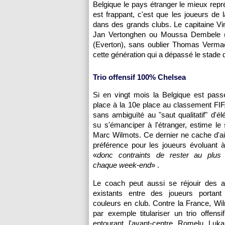
Belgique le pays étranger le mieux rep
est frappant, c'est que les joueurs de l
dans des grands clubs. Le capitaine V
Jan Vertonghen ou Moussa Dembele (To
(Everton), sans oublier Thomas Vermael
cette génération qui a dépassé le stade
Trio offensif 100% Chelsea
Si en vingt mois la Belgique est pass
place à la 10e place au classement FIFA,
sans ambiguïté au "saut qualitatif" d'é
su s'émanciper à l'étranger, estime le 
Marc Wilmots. Ce dernier ne cache d'ai
préférence pour les joueurs évoluant à 
«
donc contraints de rester au plus
chaque week-end
» .
Le coach peut aussi se réjouir des 
existants entre des joueurs portan
couleurs en club. Contre la France, Wil
par exemple titulariser un trio off
entourant l'avant-centre Romelu Luk