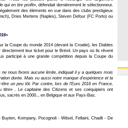
e qui en tire profit
», défendait dernièrement le sélectionneur.
t également des éléments en vue dans des clubs prestigieux
nich), Dries Mertens (Naples), Steven Defour (FC Porto) ou
016
»
our la Coupe du monde 2014 (devant la Croatie), les Diables
directement leur ticket pour le Brésil. Un pays où ils rêvent
 plus participé à une grande compétition depuis la Coupe du
s ne nous fixons aucune limite, indiquait il y a quelques mois
ation dorée. Mais vu aussi notre manque d'expérience et la
t-être un peu tôt. Par contre, lors de l'Euro 2016 en France,
 titre
» . Le capitaine des Citizens et ses coéquipiers ont
eus, sacrés en 2000... en Belgique et aux Pays-Bas.
 Buyten, Kompany, Pocognoli - Witsel, Fellaini, Chadli - De