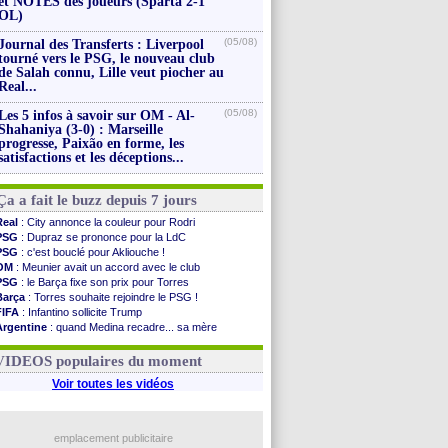
et NOTES des joueurs (Sparta 2-1
OL)
(05/08)
Journal des Transferts : Liverpool
tourné vers le PSG, le nouveau club
de Salah connu, Lille veut piocher au
Real...
(05/08)
Les 5 infos à savoir sur OM - Al-
Shahaniya (3-0) : Marseille
progresse, Paixão en forme, les
satisfactions et les déceptions...
Ça a fait le buzz depuis 7 jours
Real
: City annonce la couleur pour Rodri
PSG
: Dupraz se prononce pour la LdC
PSG
: c'est bouclé pour Akliouche !
OM
: Meunier avait un accord avec le club
PSG
: le Barça fixe son prix pour Torres
Barça
: Torres souhaite rejoindre le PSG !
FIFA
: Infantino sollicite Trump
Argentine
: quand Medina recadre... sa mère
Real
: le démenti de Leipzig pour Diomandé
OM
: Paixão attire un 2e club anglais
VIDEOS populaires du moment
Voir toutes les vidéos
emplacement publicitaire