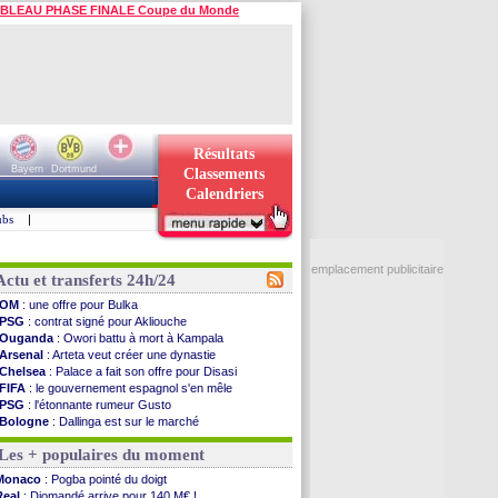
BLEAU PHASE FINALE Coupe du Monde
Résultats
Bayern
Dortmund
Classements
Calendriers
ubs
|
emplacement publicitaire
Actu et transferts 24h/24
OM
: une offre pour Bulka
PSG
: contrat signé pour Akliouche
Ouganda
: Owori battu à mort à Kampala
Arsenal
: Arteta veut créer une dynastie
Chelsea
: Palace a fait son offre pour Disasi
FIFA
: le gouvernement espagnol s'en mêle
PSG
: l'étonnante rumeur Gusto
Bologne
: Dallinga est sur le marché
OM
: accord trouvé avec Man City pour Rulli
Les + populaires du moment
OM
: Medina vers Leverkusen pour 25 M€
Uruguay
: Forlan nommé sélectionneur (officiel)
Monaco
: Pogba pointé du doigt
Séville
: Juanlu signe à Bournemouth (officiel)
Real
: Diomandé arrive pour 140 M€ !