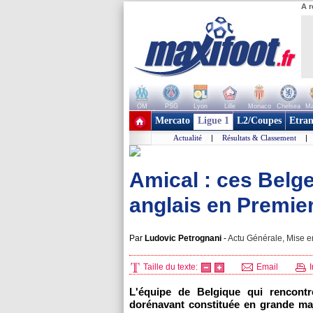
A r
OM
PSG
Lyon
Lille
Monaco
Chelsea
Ma
+ de clubs
Mercato
Ligue 1
L2/Coupes
Etran
Actualité
|
Résultats & Classement
|
Amical : ces Belge
anglais en Premie
Par
Ludovic Petrognani
-
Actu Générale, Mise en
Taille du texte:
Email
I
L'équipe de Belgique qui rencont
dorénavant constituée en grande majo