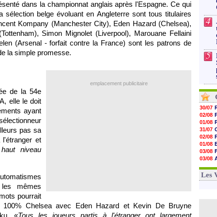
résenté dans la championnat anglais après l'Espagne. Ce qui
a sélection belge évoluant en Angleterre sont tous titulaires
4
incent Kompany (Manchester City), Eden Hazard (Chelsea),
ttenham), Simon Mignolet (Liverpool), Marouane Fellaini
en (Arsenal - forfait contre la France) sont les patrons de
 de la simple promesse.
5
emplacement publicitaire
ée de la 54e
 elle le doit
30/07
léments ayant
02/08
sélectionneur
01/08
lleurs pas sa
31/07
02/08
l'étranger et
01/08
 haut niveau
03/08
03/08
03/08
03/08
Les 
automatismes
t les mêmes
mots pourrait
ensif 100% Chelsea avec Eden Hazard et Kevin De Bruyne
aku. «
Tous les joueurs partis à l'étranger ont largement