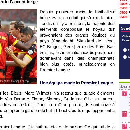
erdu l'accent belge.
16h21
05/08
16h04
05/08
15h50
Depuis plusieurs mois, le footballeur
05/08
15h40
belge est un produit qui s'exporte bien.
06/08
15h18
05/08
Tandis qu'il y a trois ans, la majorité des
15h01
04/08
Sond
14h46
éléments composant le noyau dur
14h25
provenaient des grands équipes du
Zidan
14h12
pays (Anderlecht, Standard de Liège,
Franc
13h51
13h29
FC Bruges, Genk) voire des Pays-Bas
13h11
O
voisins, les internationaux belges jouent
dorénavant dans des championnats
bien plus cotés, principalement en
Premier League.
nvesti l'Angleterre.
Une équipe made in Premier League
Les 
1
r les Bleus, Marc Wilmots n'a retenu que quatre éléments
Jelle Van Damme, Timmy Simons, Guillaume Gillet et Laurent
dres de l'effectif. Dans ce même groupe, ils sont onze à
ns compter le gardien de but Thibaut Courtois qui appartient à
2
d.
3
ier League. Dix-huit au total cette saison. Ce qui fait de la