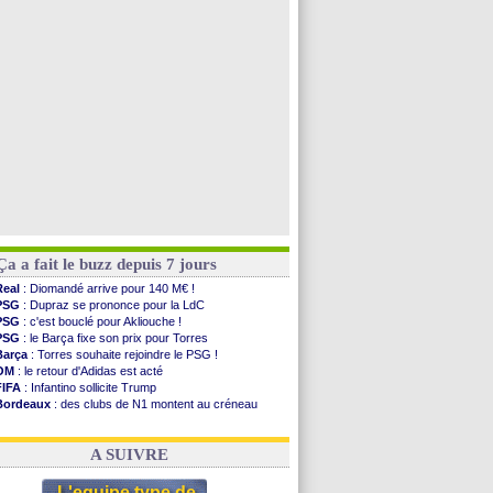
Man City
: accord avec le Barça pour Rodri ?
Rennes
: Haise a prolongé (officiel)
Palace
: Tomiyasu a convaincu (officiel)
TFC
: Sion Oppong signe pour 4 ans (officiel)
Voir toutes les brèves
Ça a fait le buzz depuis 7 jours
Real
: Diomandé arrive pour 140 M€ !
PSG
: Dupraz se prononce pour la LdC
PSG
: c'est bouclé pour Akliouche !
PSG
: le Barça fixe son prix pour Torres
Barça
: Torres souhaite rejoindre le PSG !
OM
: le retour d'Adidas est acté
FIFA
: Infantino sollicite Trump
Bordeaux
: des clubs de N1 montent au créneau
Argentine
: quand Medina recadre... sa mère
Real
: le démenti de Leipzig pour Diomandé
A SUIVRE
L'equipe type de