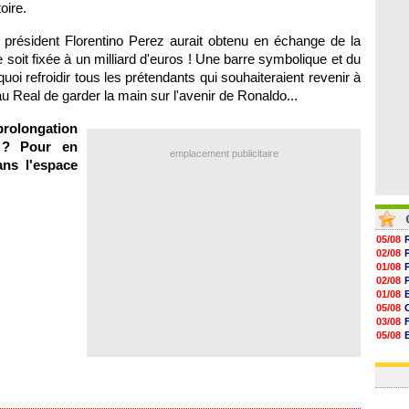
oire.
07/08
07/08
07/08
 président Florentino Perez aurait obtenu en échange de la
07/08
 soit fixée à un milliard d'euros ! Une barre symbolique et du
quoi refroidir tous les prétendants qui souhaiteraient revenir à
u Real de garder la main sur l'avenir de Ronaldo...
prolongation
o ? Pour en
emplacement publicitaire
ans l'espace
05/08
02/08
01/08
02/08
01/08
05/08
03/08
05/08
03/08
03/08