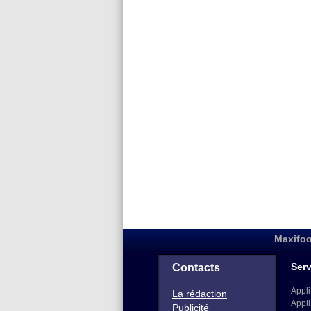
Maxifoo
Serv
Contacts
Appli
La rédaction
Appli
Publicité