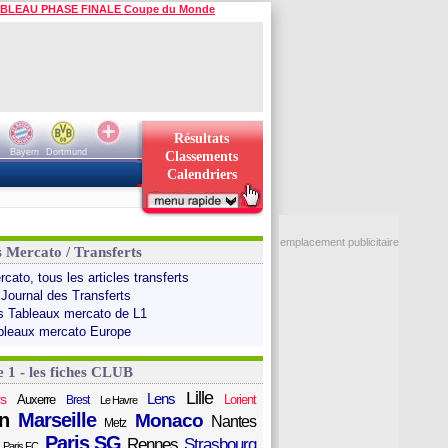
BLEAU PHASE FINALE Coupe du Monde
Résultats
Bayern
Dortmund
Classements
Calendriers
emplacement publicitaire
s Mercato / Transferts
cato, tous les articles transferts
 Journal des Transferts
s Tableaux mercato de L1
bleaux mercato Europe
e 1 - les fiches CLUB
Lille
Lens
s
Auxerre
Lorient
Brest
Le Havre
n
Marseille
Monaco
Nantes
Metz
Paris SG
Rennes
Strasbourg
Paris FC