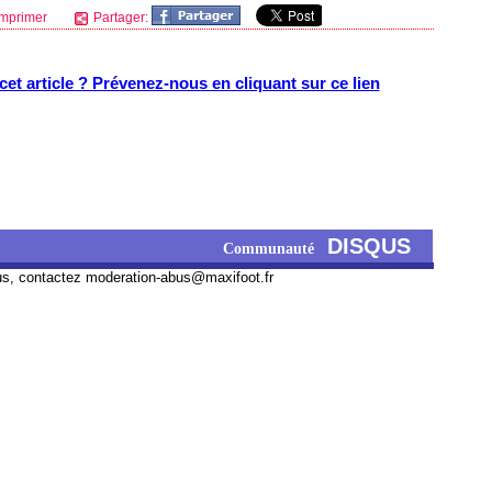
mprimer
Partager:
et article ? Prévenez-nous en cliquant sur ce lien
DISQUS
Communauté
us, contactez
moderation-abus@maxifoot.fr