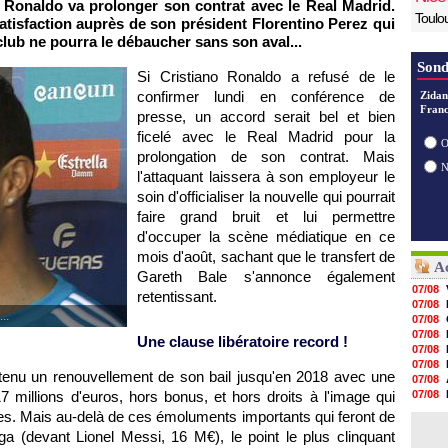
o Ronaldo va prolonger son contrat avec le Real Madrid.
Toulo
atisfaction auprès de son président Florentino Perez qui
club ne pourra le débaucher sans son aval...
Sond
Si Cristiano Ronaldo a refusé de le
confirmer lundi en conférence de
Zidan
Franc
presse, un accord serait bel et bien
ficelé avec le Real Madrid pour la
O
prolongation de son contrat. Mais
l'attaquant laissera à son employeur le
soin d'officialiser la nouvelle qui pourrait
faire grand bruit et lui permettre
d'occuper la scène médiatique en ce
mois d'août, sachant que le transfert de
Ac
Gareth Bale s'annonce également
07/08
retentissant.
07/08
..
07/08
07/08
Une clause libératoire record !
07/08
07/08
btenu un renouvellement de son bail jusqu'en 2018 avec une
07/08
17 millions d'euros, hors bonus, et hors droits à l'image qui
07/08
07/08
ties. Mais au-delà de ces émoluments importants qui feront de
07/08
a (devant Lionel Messi, 16 M€), le point le plus clinquant
07/08