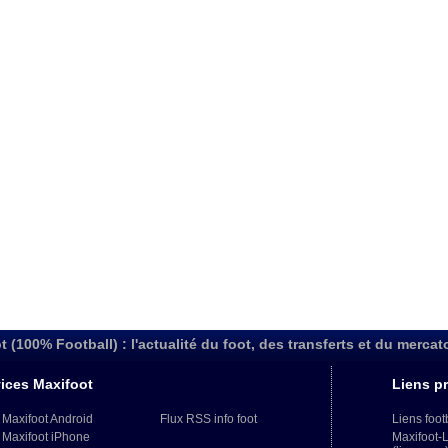
t (100% Football) : l'actualité du foot, des transferts et du mercat
ices Maxifoot
Liens pr
 Maxifoot Android
Flux RSS info foot
Liens foot
 Maxifoot iPhone
Maxifoot-