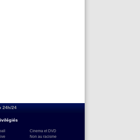
o 24h/24
ivilégiés
ball
Cinema et DVD
Live
Non au racisme