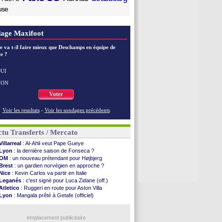
use
age Maxifoot
e va t-il faire mieux que Deschamps en équipe de
e ?
UI
NON
Voter
Voir les resultats
-
Voir les sondages précédents
tu Transferts / Mercato
Villarreal
: Al-Ahli veut Pape Gueye
Lyon
: la dernière saison de Fonseca ?
OM
: un nouveau prétendant pour Højbjerg
Brest
: un gardien norvégien en approche ?
Nice
: Kevin Carlos va partir en Italie
Leganés
: c'est signé pour Luca Zidane (off.)
Atletico
: Ruggeri en route pour Aston Villa
Lyon
: Mangala prêté à Getafe (officiel)
PSG
: Nsoki va signer en Croatie
Arsenal
: Naples vise Gabriel Jesus
Real
: Mastantuono prêté à la Fiorentina (off.)
emplacement publicitaire