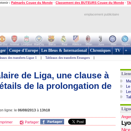
etenir :
Palmarès Coupe du Monde
-
Classement des BUTEURS Coupe du Monde
-
TA
emplacement publicitaire
n Utd
Arsenal
Liverpool
ManCity
Barca
Real
Atletico
Milan
Juve
Inter
Naples
ger
Coupe d'Europe
Les Bleus & International
Chroniques
TV
+
leaux des transferts Ligue 1
|
Tableaux des transferts Etrangers
|
laire de Liga, une clause à
Lien
Mer
détails de la prolongation de
Le
Le
Ta
Ligu
en ligne: le
06/08/2013
à
13h18
Anger
Lyo
mprimer
Partager:
Nice