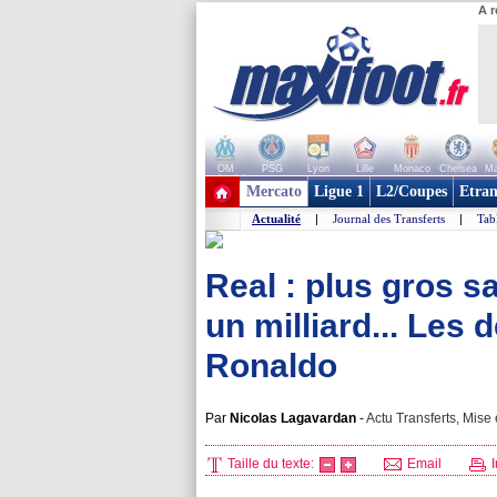
A r
OM
PSG
Lyon
Lille
Monaco
Chelsea
Ma
+ de clubs
Mercato
Ligue 1
L2/Coupes
Etran
Actualité
|
Journal des Transferts
|
Tab
Real : plus gros sa
un milliard... Les 
Ronaldo
Par
Nicolas Lagavardan
-
Actu Transferts, Mise 
Taille du texte:
Email
I