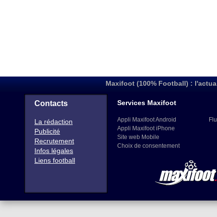
Maxifoot (100% Football) : l'actua
Services Maxifoot
Contacts
Appli Maxifoot Android
Flu
La rédaction
Appli Maxifoot iPhone
Publicité
Site web Mobile
Recrutement
Choix de consentement
Infos légales
Liens football