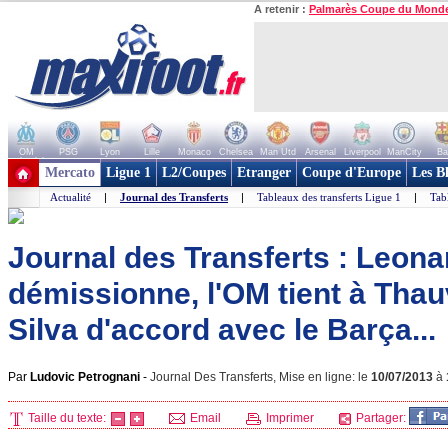
A retenir :
Palmarès Coupe du Mond
OM
PSG
Lyon
Lille
Monaco
Chelsea
Man Utd
Arsenal
Liverpool
ManCity
Ba
+ de clubs
Mercato
Ligue 1
L2/Coupes
Etranger
Coupe d'Europe
Les B
Actualité
|
Journal des Transferts
|
Tableaux des transferts Ligue 1
|
Tab
Journal des Transferts : Leona
démissionne, l'OM tient à Thau
Silva d'accord avec le Barça...
Par
Ludovic Petrognani
-
Journal Des Transferts, Mise en ligne: le
10/07/2013
à
Taille du texte:
Email
Imprimer
Partager: