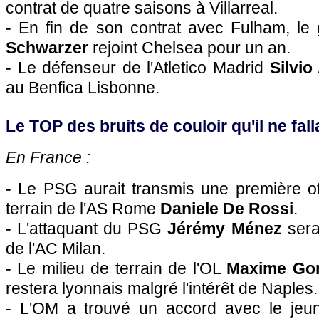
contrat de quatre saisons à Villarreal.
- En fin de son contrat avec Fulham, le
Schwarzer
rejoint Chelsea pour un an.
- Le défenseur de l'Atletico Madrid
Silvi
au Benfica Lisbonne.
Le TOP des bruits de couloir qu'il ne falla
En
France
:
- Le
PSG
aurait transmis une première of
terrain de l'AS Rome
Daniele De Rossi
.
- L'attaquant du
PSG
Jérémy Ménez
serai
de l'AC Milan.
- Le milieu de terrain de
l'OL
Maxime Go
restera lyonnais malgré l'intérêt de Naples.
-
L'OM
a trouvé un accord avec le jeun