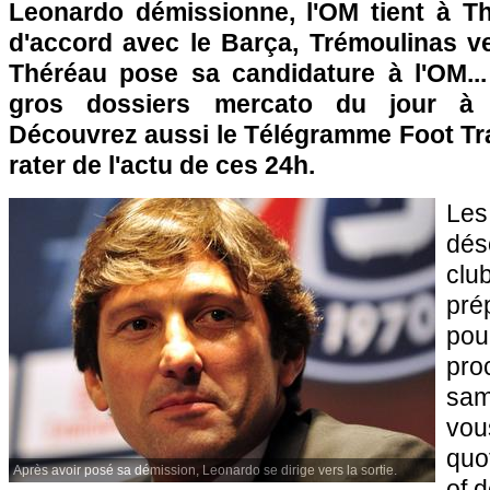
Leonardo démissionne,
l'OM
tient à Th
d'accord avec le Barça, Trémoulinas v
Théréau pose sa candidature à
l'OM
.
gros dossiers mercato du jour à
Découvrez aussi le Télégramme Foot Tra
rater de l'actu de ces 24h.
Le
dés
clu
pré
po
pro
sam
v
quo
Après avoir posé sa démission, Leonardo se dirige vers la sortie.
of 