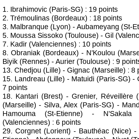
1. Ibrahimovic (
Paris
-SG) : 19 points
2. Trémoulinas (
Bordeaux
) : 18 points
3. Malbranque (
Lyon
) - Aubameyang (St-Et
5. Moussa Sissoko (
Toulouse
) - Gil (Valen
7. Kadir (Valenciennes) : 10 points
8. Obraniak (
Bordeaux
) - N'Koulou (
Marse
Biyik (
Rennes
) - Aurier (
Toulouse
) : 9 point
13. Chedjou (
Lille
) - Gignac (
Marseille
) : 8
15. Landreau (
Lille
) - Matuidi (
Paris
-SG) - 
7 points
18. Kantari (Brest) - Grenier, Réveillère (
(
Marseille
) - Silva, Alex (
Paris
-SG) - Mand
Hamouma (St-Etienne) - N'Sakala 
(Valenciennes) : 6 points
29. Corgnet (Lorient) - Bauthéac (
Nice
) -