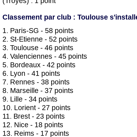
(Troyes) : 1 point
Classement par club :
Toulouse
s'instal
1.
Paris
-SG - 58 points
2. St-Etienne - 52 points
3.
Toulouse
- 46 points
4. Valenciennes - 45 points
5.
Bordeaux
- 42 points
6.
Lyon
- 41 points
7.
Rennes
- 38 points
8.
Marseille
- 37 points
9.
Lille
- 34 points
10. Lorient - 27 points
11. Brest - 23 points
12.
Nice
- 18 points
13. Reims - 17 points