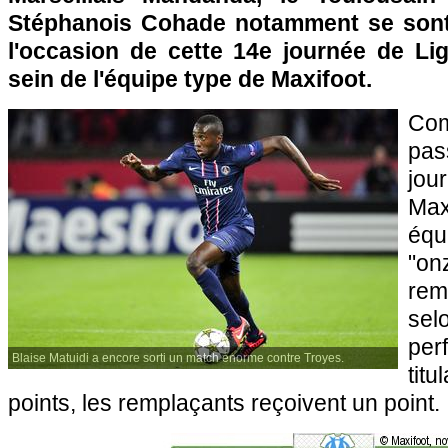
Stéphanois Cohade notamment se sont 
l'occasion de cette 14e journée de Lig
sein de l'équipe type de Maxifoot.
Com
pas
jou
Max
équ
"o
rem
s
pe
Blaise Matuidi a encore sorti un match énorme contre Troyes.
titu
points, les remplaçants reçoivent un point.