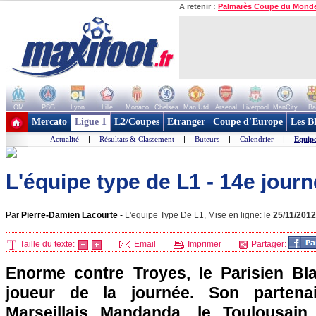
A retenir :
Palmarès Coupe du Mond
OM
PSG
Lyon
Lille
Monaco
Chelsea
Man Utd
Arsenal
Liverpool
ManCity
Ba
+ de clubs
Mercato
Ligue 1
L2/Coupes
Etranger
Coupe d'Europe
Les B
Actualité
|
Résultats & Classement
|
Buteurs
|
Calendrier
|
Equip
L'équipe type de L1 - 14e jour
Par
Pierre-Damien Lacourte
-
L'equipe Type De L1, Mise en ligne: le
25/11/2012
Taille du texte:
Email
Imprimer
Partager:
Enorme contre Troyes, le Parisien Bla
joueur de la journée. Son partenai
Marseillais Mandanda, le Toulousai