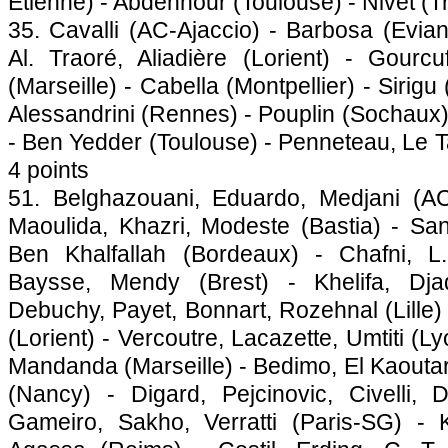
Etienne) - Abdennour (
Toulouse
) - Nivet (T
35. Cavalli (AC-
Ajaccio
) - Barbosa (Evian
Al. Traoré, Aliadière (Lorient) - Gourcu
(
Marseille
) - Cabella (
Montpellier
) - Sirigu 
Alessandrini (
Rennes
) - Pouplin (
Sochaux
- Ben Yedder (
Toulouse
) - Penneteau, Le T
4 points
51. Belghazouani, Eduardo, Medjani (A
Maoulida, Khazri, Modeste (
Bastia
) - Sa
Ben Khalfallah (
Bordeaux
) - Chafni, L
Baysse, Mendy (Brest) - Khelifa, Dja
Debuchy, Payet, Bonnart, Rozehnal (
Lille
)
(Lorient) - Vercoutre, Lacazette, Umtiti (
Ly
Mandanda (
Marseille
) - Bedimo, El Kaoutar
(Nancy) - Digard, Pejcinovic, Civelli, D
Gameiro, Sakho, Verratti (
Paris
-SG) - 