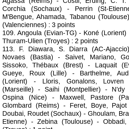
Agassa (Reims) - Costil, Erding, C. T.
Corchia (
Sochaux
) - Perrin (St-Etienn
M'Bengue, Ahamada, Tabanou (
Toulouse
(Valenciennes) : 3 points
109. Angoula (Evian-TG) - Koné (Lorient)
Thuram-Ulien (Troyes) : 2 points
113. F. Diawara, S. Diarra (AC-
Ajaccio
Novaes (
Bastia
) - Saivet, Mariano, Go
Sissoko, Thébaux (Brest) - Laquait (E
Gueye, Roux (
Lille
) - Barthelme, Au
(Lorient) - Lloris, Gonalons, Lovren
(
Marseille
) - Saihi (
Montpellier
) - N'dy
Ospina (
Nice
) - Maxwell, Pastore (
Pa
Glombard (Reims) - Feret, Boye, Pajot
Doubai, Roudet (
Sochaux
) - Ghoulam, Bra
Etienne) - Zebina (
Toulouse
) - Obbadi,