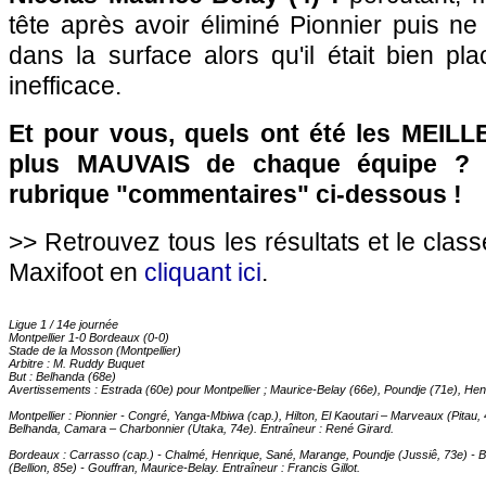
tête après avoir éliminé Pionnier puis n
dans la surface alors qu'il était bien p
inefficace.
Et pour vous, quels ont été les MEILL
plus MAUVAIS de chaque équipe ? 
rubrique "commentaires" ci-dessous !
>> Retrouvez tous les résultats et le clas
Maxifoot en
cliquant ici
.
Ligue 1 / 14e journée
Montpellier
1-0
Bordeaux
(0-0)
Stade de la Mosson (
Montpellier
)
Arbitre : M. Ruddy Buquet
But : Belhanda (68e)
Avertissements : Estrada (60e) pour
Montpellier
; Maurice-Belay (66e), Poundje (71e), Hen
Montpellier
: Pionnier - Congré, Yanga-Mbiwa (cap.), Hilton, El Kaoutari – Marveaux (Pitau,
Belhanda, Camara – Charbonnier (Utaka, 74e). Entraîneur : René Girard.
Bordeaux
: Carrasso (cap.) - Chalmé, Henrique, Sané, Marange, Poundje (Jussiê, 73e) - Ben 
(Bellion, 85e) - Gouffran, Maurice-Belay. Entraîneur : Francis Gillot.