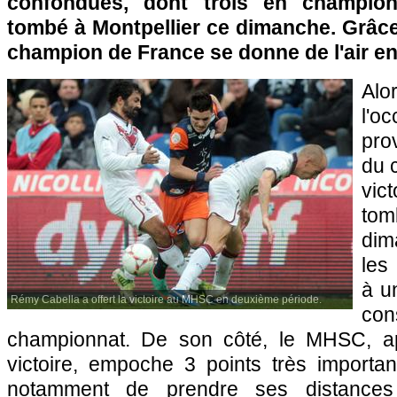
confondues, dont trois en champio
tombé à
Montpellier
ce dimanche. Grâce à
champion de France se donne de l'air en
Al
l'o
pro
du 
vic
to
dim
les
à u
Rémy Cabella a offert la victoire au MHSC en deuxième période.
con
championnat. De son côté, le MHSC, a
victoire, empoche 3 points très importan
notamment de prendre ses distance