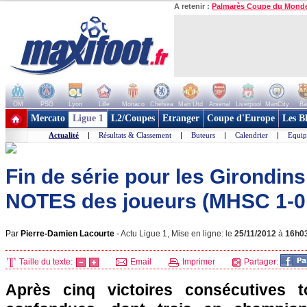
A retenir :
Palmarès Coupe du Mond
OM
PSG
Lyon
Lille
Monaco
Chelsea
Man Utd
Arsenal
Liverpool
ManCity
Ba
+ de clubs
Mercato
Ligue 1
L2/Coupes
Etranger
Coupe d'Europe
Les B
Actualité
|
Résultats & Classement
|
Buteurs
|
Calendrier
|
Equip
Fin de série pour les Girondins 
NOTES des joueurs (MHSC 1-0
Par
Pierre-Damien Lacourte
-
Actu Ligue 1, Mise en ligne: le
25/11/2012
à
16h0
Taille du texte:
Email
Imprimer
Partager:
Après cinq victoires consécutives t