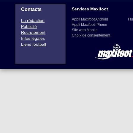
votre adblocker empêche son affichage. Pour afficher les 
modifier la configuration de votre adbloker ou le désactiver p
Maxifoot (100% Football) : l'actua
Services Maxifoot
Contacts
Appli Maxifoot Android
Flu
La rédaction
Appli Maxifoot iPhone
Publicité
Site web Mobile
Recrutement
Choix de consentement
Infos légales
Liens football