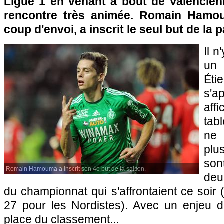
Ligue 1 en venant à bout de Valencien
rencontre très animée. Romain Hamo
coup d'envoi, a inscrit le seul but de la p
Il n
un 
Éti
s'
af
tab
ne 
plu
son
Romain Hamouma a inscrit son 4e but de la saison.
deu
du championnat qui s'affrontaient ce soir 
27 pour les Nordistes). Avec un enjeu de
place du classement...