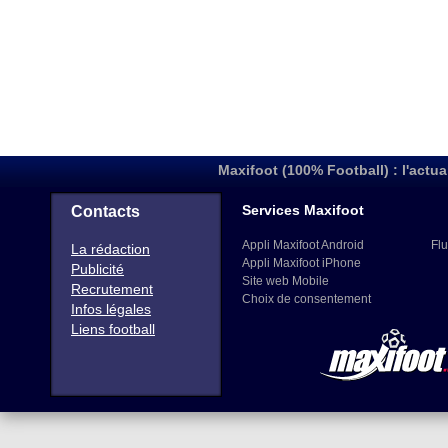
Maxifoot (100% Football) : l'actua
Services Maxifoot
Contacts
Appli Maxifoot Android
Flu
La rédaction
Appli Maxifoot iPhone
Publicité
Site web Mobile
Recrutement
Choix de consentement
Infos légales
Liens football