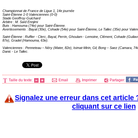
Championnat de France de Ligue 1, 14e journée
Saint-Étienne 1-0 Valenciennes (0-0)
Stade Geoffroy-Guichard
Arbitre : M. Saïd Ennjimi
Buts : Hamouma (74e) pour Saint-Étienne.
Avertissements : Bayal (30e), Cohade (54e) pour Saint-Étienne, Le Tallec (35e) pour Vale
Saint-Étienne : Ruffier - Clerc, Bayal, Perrin, Ghoulam - Lemoine, Clément, Cohade (Guil
87e), Gradel (Hamouma, 63e).
Valenciennes : Penneteau – Néry (Mater, 82e), Isimat-Mirin, Gil, Bong – Saez (Camara, 74e
Danic - Le Tallec.
Taille du texte:
Email
Imprimer
Partager:
Signalez une erreur dans cet article
cliquant sur ce lien