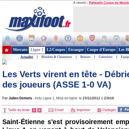
A retenir :
Palmarès Coupe du Mond
OM
PSG
Lyon
Lille
Monaco
Chelsea
Man Utd
Arsenal
Liverpool
ManCity
Ba
+ de clubs
Mercato
Ligue 1
L2/Coupes
Etranger
Coupe d'Europe
Les B
Actualité
|
Résultats & Classement
|
Buteurs
|
Calendrier
|
Equip
Les Verts virent en tête - Débr
des joueurs (ASSE 1-0 VA)
Par
Julien Demets
-
Actu Ligue 1, Mise en ligne: le
23/11/2012
à
23h16
Taille du texte:
Email
Imprimer
Partager:
Saint-Étienne s'est provisoirement emp