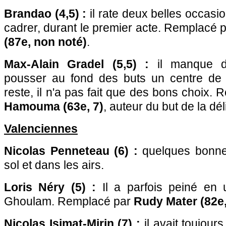
Brandao (4,5) :
il rate deux belles occasio
cadrer, durant le premier acte. Remplacé 
(87e, non noté)
.
Max-Alain Gradel (5,5) :
il manque d
pousser au fond des buts un centre de 
reste, il n'a pas fait que des bons choix.
Hamouma (63e, 7)
, auteur du but de la dé
Valenciennes
Nicolas Penneteau (6) :
quelques bonnes
sol et dans les airs.
Loris Néry (5) :
Il a parfois peiné en 
Ghoulam. Remplacé par
Rudy Mater (82e,
Nicolas Isimat-Mirin (7) :
il avait toujours