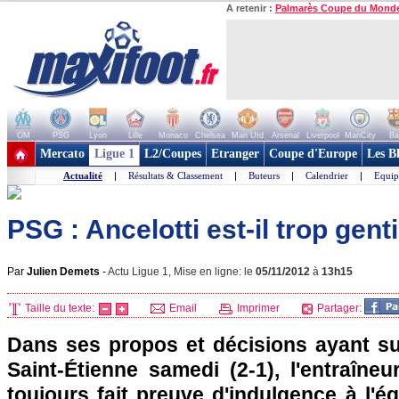
A retenir :
Palmarès Coupe du Mond
OM
PSG
Lyon
Lille
Monaco
Chelsea
Man Utd
Arsenal
Liverpool
ManCity
Ba
+ de clubs
Mercato
Ligue 1
L2/Coupes
Etranger
Coupe d'Europe
Les B
Actualité
|
Résultats & Classement
|
Buteurs
|
Calendrier
|
Equip
PSG : Ancelotti est-il trop genti
Par
Julien Demets
-
Actu Ligue 1, Mise en ligne: le
05/11/2012
à
13h15
Taille du texte:
Email
Imprimer
Partager:
Dans ses propos et décisions ayant sui
Saint-Étienne samedi (2-1), l'entraîne
toujours fait preuve d'indulgence à l'é