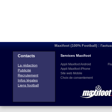
Maxifoot (100% Football) : l'actua
Services Maxifoot
Contacts
Appli Maxifoot Android
Flu
La rédaction
Appli Maxifoot iPhone
Publicité
Site web Mobile
Recrutement
Choix de consentement
Infos légales
Liens football