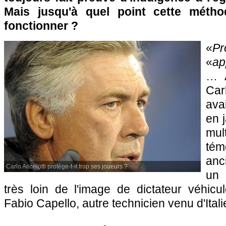
Mais jusqu'à quel point cette métho
fonctionner ?
«
Pr
«
ap
… À
Car
ava
en 
mu
té
anc
Carlo Ancelotti protège-t-il trop ses joueurs ?
un 
très loin de l'image de dictateur véhic
Fabio Capello, autre technicien venu d'Itali