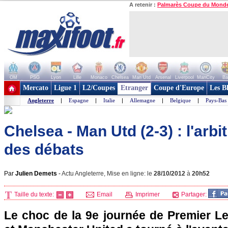
A retenir :
Palmarès Coupe du Mond
OM
PSG
Lyon
Lille
Monaco
Chelsea
Man Utd
Arsenal
Liverpool
ManCity
Ba
+ de clubs
Mercato
Ligue 1
L2/Coupes
Etranger
Coupe d'Europe
Les B
Angleterre
|
Espagne
|
Italie
|
Allemagne
|
Belgique
|
Pays-Bas
Chelsea - Man Utd (2-3) : l'arbi
des débats
Par
Julien Demets
-
Actu Angleterre, Mise en ligne: le
28/10/2012
à
20h52
Taille du texte:
Email
Imprimer
Partager:
Le choc de la 9e journée de Premier L