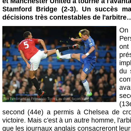
et Manchester United a tourné à l'avant
Stamford Bridge (2-3). Un succès ma
décisions très contestables de l'arbitre
On 
Per
ont
pré
imp
du 
con
av
sec
Rio Ferdinand et Fernando Torres au duel, façon kung fu.
(13
second (44e) a permis à Chelsea de cro
victoire. Mais c'est à un autre homme, l'arb
que les journaux anglais consacreront leur