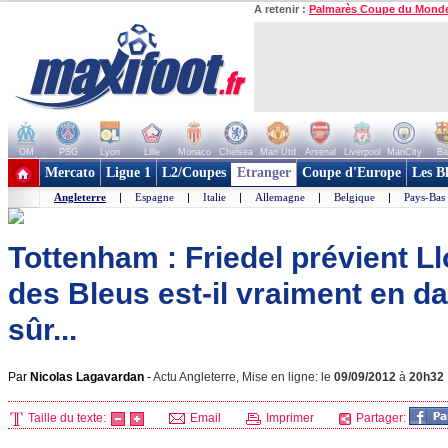
A retenir :
Palmarès Coupe du Mond
OM
PSG
Lyon
Lille
Monaco
Chelsea
Man Utd
Arsenal
Liverpool
ManCity
Ba
+ de clubs
Mercato
Ligue 1
L2/Coupes
Etranger
Coupe d'Europe
Les B
Angleterre
|
Espagne
|
Italie
|
Allemagne
|
Belgique
|
Pays-Bas
Tottenham : Friedel prévient Llo
des Bleus est-il vraiment en d
sûr...
Par
Nicolas Lagavardan
-
Actu Angleterre, Mise en ligne: le
09/09/2012
à
20h32
Taille du texte:
Email
Imprimer
Partager: