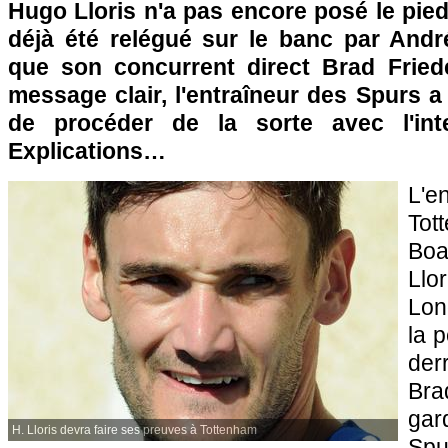
Hugo Lloris n'a pas encore posé le pied
déjà été relégué sur le banc par André
que son concurrent direct Brad Fried
message clair, l'entraîneur des Spurs 
de procéder de la sorte avec l'inter
Explications…
L'
Tot
Boa
Ll
Lon
la 
der
Bra
gar
H. Lloris devra faire ses preuves à Tottenham
Sp