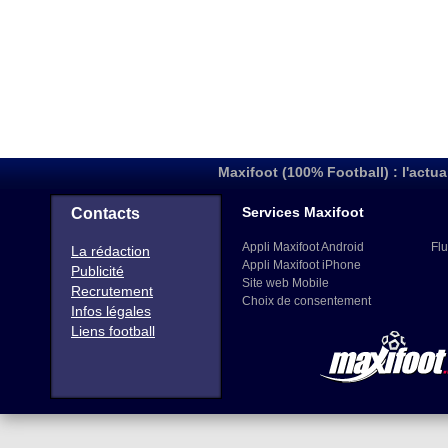
Maxifoot (100% Football) : l'actua
Services Maxifoot
Contacts
Appli Maxifoot Android
Flu
La rédaction
Appli Maxifoot iPhone
Publicité
Site web Mobile
Recrutement
Choix de consentement
Infos légales
Liens football