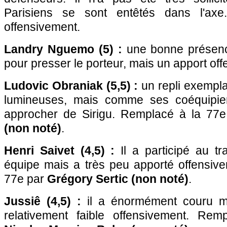
Parisiens se sont entêtés dans l'axe
offensivement.
Landry Nguemo (5) :
une bonne présenc
pour presser le porteur, mais un apport offen
Ludovic Obraniak (5,5) :
un repli exempla
lumineuses, mais comme ses coéquipier
approcher de Sirigu. Remplacé à la 77
(non noté)
.
Henri Saivet (4,5) :
Il a participé au tr
équipe mais a très peu apporté offensiv
77e par
Grégory Sertic (non noté)
.
Jussiê (4,5) :
il a énormément couru ma
relativement faible offensivement. Re