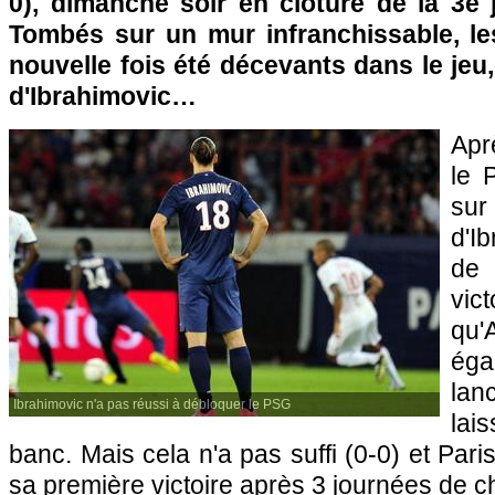
0), dimanche soir en clôture de la 3e 
Tombés sur un mur infranchissable, le
nouvelle fois été décevants dans le jeu
d'Ibrahimovic…
Aprè
le
su
d'I
de 
vi
qu
ég
lan
Ibrahimovic n'a pas réussi à débloquer le PSG
lai
banc. Mais cela n'a pas suffi (0-0) et
Pari
sa première victoire après 3 journées de 