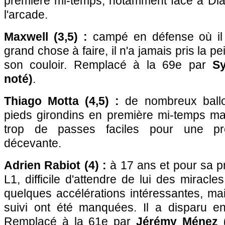
première mi-temps, notamment face à Diab
l'arcade.
Maxwell (3,5) :
campé en défense où il 
grand chose à faire, il n'a jamais pris la 
son couloir. Remplacé à la 69e par
S
noté)
.
Thiago Motta (4,5) :
de nombreux ballo
pieds girondins en première mi-temps ma
trop de passes faciles pour une pre
décevante.
Adrien Rabiot (4) :
à 17 ans et pour sa p
L1, difficile d'attendre de lui des miracles
quelques accélérations intéressantes, ma
suivi ont été manquées. Il a disparu e
Remplacé à la 61e par
Jérémy Ménez 