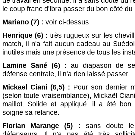
de travail en seconde. Il a sans doute dû r
le coup franc d'Ibra passer du bon côté du 
Mariano (7) :
voir ci-dessus
Henrique (6) :
très rugueux sur les chevil
match, il n'a fait aucun cadeau au Suédoi
inutiles mais une présence de tous les inst
Lamine Sané (6) :
au diapason de ses
défense centrale, il n'a rien laissé passer.
Mickaël Ciani (6,5) :
Pour son dernier 
(selon toute vraisemblance), Mickaël Ciani
maillot. Solide et appliqué, il a été bo
soigné sa relance.
Florian Marange (5) :
sans doute le 
défenseurs. Il n'a pas été très sollic