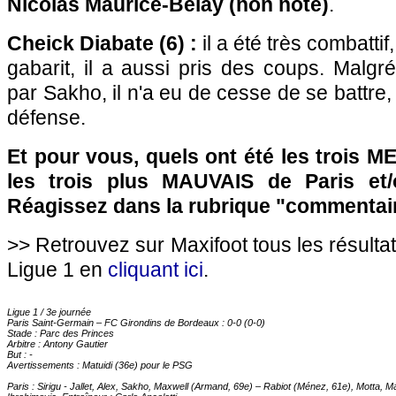
Nicolas Maurice-Belay (non noté)
.
Cheick Diabate (6) :
il a été très combattif
gabarit, il a aussi pris des coups. Malg
par Sakho, il n'a eu de cesse de se battre,
défense.
Et pour vous, quels ont été les trois 
les trois plus MAUVAIS de
Paris
et
Réagissez dans la rubrique "commentair
>> Retrouvez sur Maxifoot tous les résulta
Ligue 1 en
cliquant ici
.
Ligue 1 / 3e journée
Paris
Saint-Germain – FC Girondins de
Bordeaux
: 0-0 (0-0)
Stade : Parc des Princes
Arbitre : Antony Gautier
But : -
Avertissements : Matuidi (36e) pour le
PSG
Paris
: Sirigu - Jallet, Alex, Sakho, Maxwell (Armand, 69e) – Rabiot (Ménez, 61e), Motta, Mat