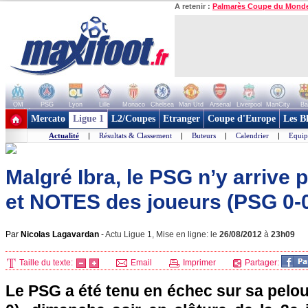
A retenir :
Palmarès Coupe du Mond
OM
PSG
Lyon
Lille
Monaco
Chelsea
Man Utd
Arsenal
Liverpool
ManCity
Ba
+ de clubs
Mercato
Ligue 1
L2/Coupes
Etranger
Coupe d'Europe
Les B
Actualité
|
Résultats & Classement
|
Buteurs
|
Calendrier
|
Equip
Malgré Ibra, le PSG n’y arrive 
et NOTES des joueurs (PSG 0-
Par
Nicolas Lagavardan
-
Actu Ligue 1, Mise en ligne: le
26/08/2012
à
23h09
Taille du texte:
Email
Imprimer
Partager:
Le
PSG
a été tenu en échec sur sa pelo