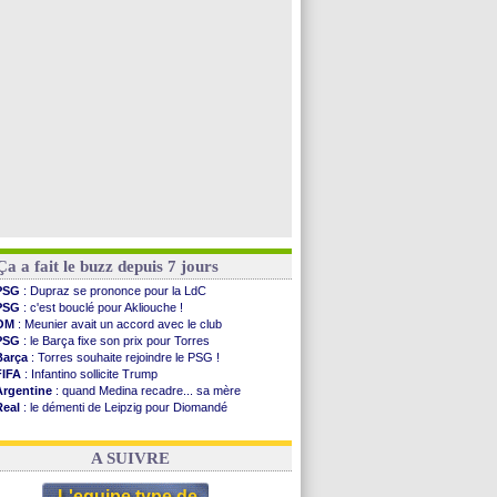
Uruguay
: Forlan nommé sélectionneur (officiel)
Séville
: Juanlu signe à Bournemouth (officiel)
Real
: Diomandé pour 140 M€ ! (officiel)
Man City
: Rodri préfère le Barça au Real !
Voir toutes les brèves
Ça a fait le buzz depuis 7 jours
PSG
: Dupraz se prononce pour la LdC
PSG
: c'est bouclé pour Akliouche !
OM
: Meunier avait un accord avec le club
PSG
: le Barça fixe son prix pour Torres
Barça
: Torres souhaite rejoindre le PSG !
FIFA
: Infantino sollicite Trump
Argentine
: quand Medina recadre... sa mère
Real
: le démenti de Leipzig pour Diomandé
OM
: Paixão attire un 2e club anglais
FIFA
: le conseiller d'Infantino démissionne !
A SUIVRE
L'equipe type de