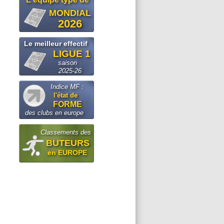
MONDIAL
2026
Le meilleur effectif
LIGUE 1
saison
2025-26
Indice MF :
l'état de
FORME
des clubs en europe
Classements des
BUTEURS
en EUROPE