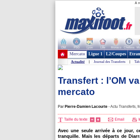
A r
OM
PSG
Lyon
Lille
Monaco
Chelsea
Ma
+ de clubs
Mercato
Ligue 1
L2/Coupes
Etran
Actualité
|
Journal des Transferts
|
Tab
Transfert : l’OM va
mercato
Par
Pierre-Damien Lacourte
-
Actu Transferts, M
Taille du texte:
Email
I
Avec une seule arrivée à ce jour, c
tranquille. Mais les départs de Diar