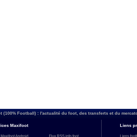
t (100% Football) : l'actualité du foot, des transferts et du mercat
ices Maxifoot
Liens pr
 Maxifoot Android
Flux RSS info foot
Liens foot