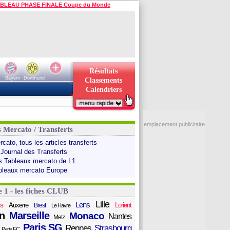
BLEAU PHASE FINALE Coupe du Monde
Résultats
Bayern
Dortmund
Classements
Calendriers
emplacement publicitaire
s Mercato / Transferts
cato, tous les articles transferts
 Journal des Transferts
s Tableaux mercato de L1
bleaux mercato Europe
e 1 - les fiches CLUB
Lille
Lens
s
Auxerre
Lorient
Brest
Le Havre
n
Marseille
Monaco
Nantes
Metz
Paris SG
Rennes
Strasbourg
Paris FC