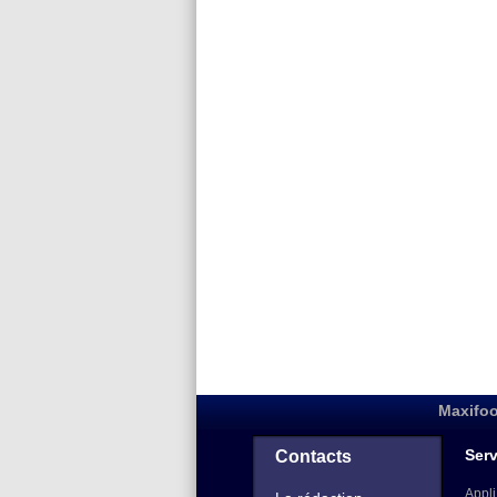
Maxifoo
Serv
Contacts
Appli