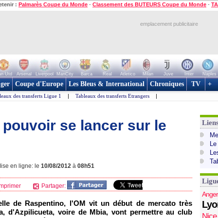
etenir :
Palmarès Coupe du Monde
-
Classement des BUTEURS Coupe du Monde
-
TA
emplacement publicitaire
n Utd
Arsenal
Liverpool
ManCity
Barca
Real
Atletico
Milan
Juve
Inter
Naples
ger
Coupe d'Europe
Les Bleus & International
Chroniques
TV
+
leaux des transferts Ligue 1
|
Tableaux des transferts Etrangers
|
 pouvoir se lancer sur le
Lien
Mer
Le
Le
Ta
ise en ligne: le
10/08/2012
à
08h51
Ligu
mprimer
Partager:
Anger
elle de Raspentino,
l'OM
vit un début de mercato très
Lyo
ra, d'Azpilicueta, voire de Mbia, vont permettre au club
Nice