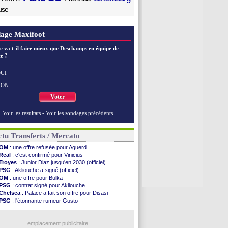
use
age Maxifoot
e va t-il faire mieux que Deschamps en équipe de
e ?
UI
NON
Voter
Voir les resultats
-
Voir les sondages précédents
tu Transferts / Mercato
OM
: une offre refusée pour Aguerd
Real
: c'est confirmé pour Vinicius
Troyes
: Junior Diaz jusqu'en 2030 (officiel)
PSG
: Akliouche a signé (officiel)
OM
: une offre pour Bulka
PSG
: contrat signé pour Akliouche
Chelsea
: Palace a fait son offre pour Disasi
PSG
: l'étonnante rumeur Gusto
Bologne
: Dallinga est sur le marché
OM
: accord trouvé avec Man City pour Rulli
OM
: Medina vers Leverkusen pour 25 M€
emplacement publicitaire