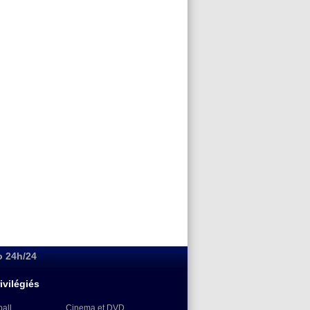
o 24h/24
ivilégiés
ball
Cinema et DVD