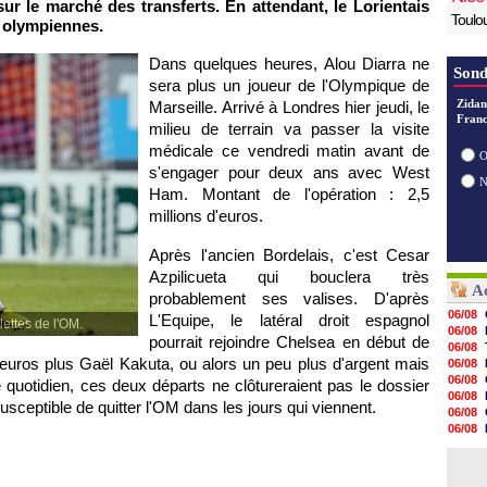
ur le marché des transferts. En attendant, le Lorientais
Toulo
s olympiennes.
Dans quelques heures, Alou Diarra ne
Sond
sera plus un joueur de
l'Olympique de
Zidan
Marseille
. Arrivé à Londres hier jeudi, le
Franc
milieu de terrain va passer la visite
médicale ce vendredi matin avant de
O
s'engager pour deux ans avec West
Ham. Montant de l'opération : 2,5
millions d'euros.
Après l'ancien Bordelais, c'est Cesar
Azpilicueta qui bouclera très
Ac
probablement ses valises. D'après
06/08
L'Equipe, le latéral droit espagnol
lettes de l'OM.
06/08
pourrait rejoindre Chelsea en début de
06/08
'euros plus Gaël Kakuta, ou alors un peu plus d'argent mais
06/08
06/08
e quotidien, ces deux départs ne clôtureraient pas le dossier
06/08
sceptible de quitter
l'OM
dans les jours qui viennent.
06/08
06/08
06/08
06/08
06/08