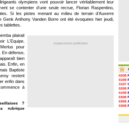
dirigeants olympiens vont pouvoir lancer véritablement leur
06/08
06/08
ent se contenter d'une seule recrue, Florian Raspentino,
06/08
tes
. Si les pistes menant au milieu de terrain d'
Auxerre
06/08
de Genk Anthony Vanden Borre ont été évoquées hier jeudi,
s tablettes.
uemba plairait
ir L'Equipe.
emplacement publicitaire
 Merlus pour
. En défense,
apparaît bien
ais. Enfin, en
nais Baptiste
eroy restent
02/08
01/08
er enfin dans
31/07
 commence à
02/08
01/08
03/08
03/08
eillaises ?
03/08
a rubrique
03/08
31/07