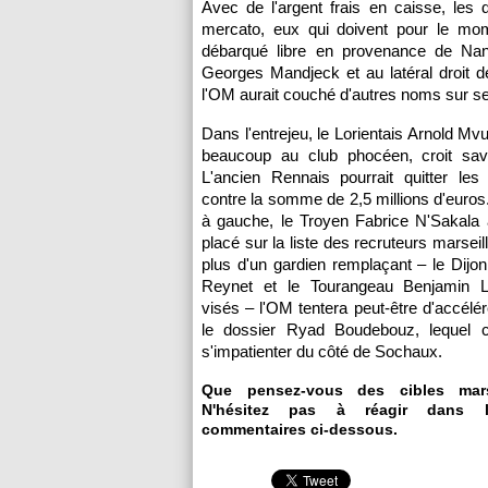
Avec de l'argent frais en caisse, les 
mercato, eux qui doivent pour le mom
débarqué libre en provenance de
Nan
Georges Mandjeck et au latéral droit 
l'OM
aurait couché d'autres noms sur se
Dans l'entrejeu, le Lorientais Arnold Mv
beaucoup au club phocéen, croit savo
L'ancien Rennais pourrait quitter les
contre la somme de 2,5 millions d'euros
à gauche, le Troyen Fabrice N'Sakala 
placé sur la liste des recruteurs marseill
plus d'un gardien remplaçant – le Dijon
Reynet et le Tourangeau Benjamin L
visés –
l'OM
tentera peut-être d'accélér
le dossier Ryad Boudebouz, lequel
s'impatienter du côté de
Sochaux
.
Que pensez-vous des cibles mars
N'hésitez pas à réagir dans l
commentaires ci-dessous.