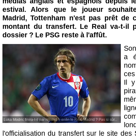
médias anglais et espagnols depuis l
estival. Alors que le joueur souhait
Madrid, Tottenham n'est pas prêt de 
montant du transfert. Le Real va-t-il 
dossier ? Le
PSG
reste à l'affût.
Son
a 
no
ces
Il 
pi
mêm
li
co
Luka Modric finira-t-il par rejoindre enfin le Real Madrid ? Pas si sûr...
lon
l'officialisation du transfert sur le site de