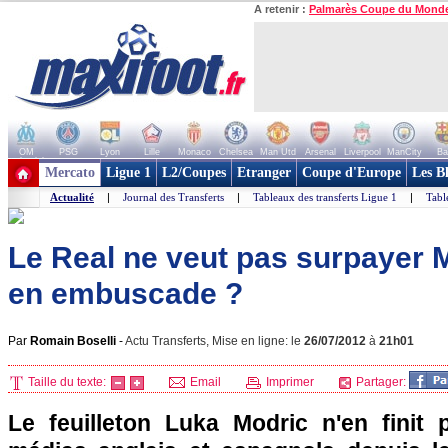
A retenir :
Palmarès Coupe du Mond
OM
PSG
Lyon
Lille
Monaco
Chelsea
Man Utd
Arsenal
Liverpool
ManCity
Ba
+ de clubs
Mercato
Ligue 1
L2/Coupes
Etranger
Coupe d'Europe
Les B
Actualité
|
Journal des Transferts
|
Tableaux des transferts Ligue 1
|
Tabl
Le Real ne veut pas surpayer 
en embuscade ?
Par
Romain Boselli
-
Actu Transferts, Mise en ligne: le
26/07/2012
à
21h01
Taille du texte:
Email
Imprimer
Partager:
Le feuilleton Luka Modric n'en finit p