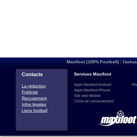
Maxifoot (100% Football) : l'actua
Services Maxifoot
Contacts
Appli Maxifoot Android
Flu
La rédaction
Appli Maxifoot iPhone
Publicité
Site web Mobile
Recrutement
Choix de consentement
Infos légales
Liens football