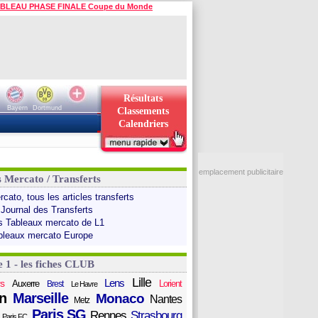
BLEAU PHASE FINALE Coupe du Monde
Résultats
Bayern
Dortmund
Classements
Calendriers
emplacement publicitaire
s Mercato / Transferts
cato, tous les articles transferts
 Journal des Transferts
s Tableaux mercato de L1
bleaux mercato Europe
e 1 - les fiches CLUB
Lille
Lens
s
Auxerre
Lorient
Brest
Le Havre
n
Marseille
Monaco
Nantes
Metz
Paris SG
Rennes
Strasbourg
Paris FC