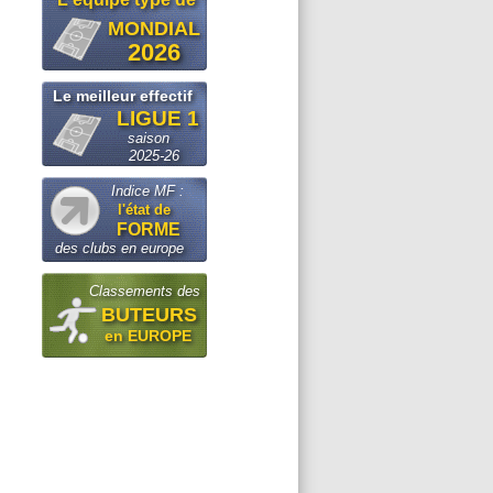
MONDIAL
2026
Le meilleur effectif
LIGUE 1
saison
2025-26
Indice MF :
l'état de
FORME
des clubs en europe
Classements des
BUTEURS
en EUROPE