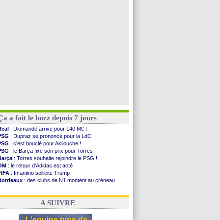
PSG
: Nsoki va signer en Croatie
Arsenal
: Naples vise Gabriel Jesus
Real
: Mastantuono prêté à la Fiorentina (off.)
Man City
: accord avec le Barça pour Rodri ?
Voir toutes les brèves
Ça a fait le buzz depuis 7 jours
Real
: Diomandé arrive pour 140 M€ !
PSG
: Dupraz se prononce pour la LdC
PSG
: c'est bouclé pour Akliouche !
PSG
: le Barça fixe son prix pour Torres
Barça
: Torres souhaite rejoindre le PSG !
OM
: le retour d'Adidas est acté
FIFA
: Infantino sollicite Trump
Bordeaux
: des clubs de N1 montent au créneau
Argentine
: quand Medina recadre... sa mère
Real
: le démenti de Leipzig pour Diomandé
A SUIVRE
L'equipe type de