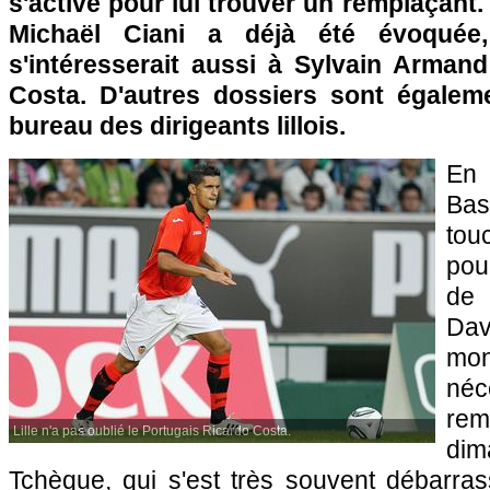
s'active pour lui trouver un remplaçant.
Michaël Ciani a déjà été évoquée,
s'intéresserait aussi à Sylvain Armand
Costa. D'autres dossiers sont égaleme
bureau des dirigeants lillois.
En 
Ba
tou
pour
de 
Dav
mo
né
rem
Lille n'a pas oublié le Portugais Ricardo Costa.
dim
Tchèque, qui s'est très souvent débarras