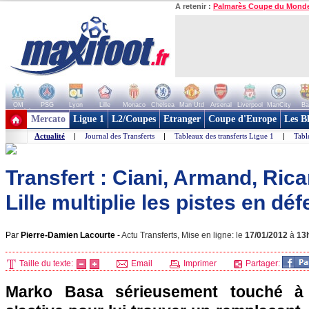
A retenir :
Palmarès Coupe du Mond
OM
PSG
Lyon
Lille
Monaco
Chelsea
Man Utd
Arsenal
Liverpool
ManCity
Ba
+ de clubs
Mercato
Ligue 1
L2/Coupes
Etranger
Coupe d'Europe
Les B
Actualité
|
Journal des Transferts
|
Tableaux des transferts Ligue 1
|
Tabl
Transfert : Ciani, Armand, Rica
Lille multiplie les pistes en dé
Par
Pierre-Damien Lacourte
-
Actu Transferts, Mise en ligne: le
17/01/2012
à
13
Taille du texte:
Email
Imprimer
Partager:
Marko Basa sérieusement touché à 