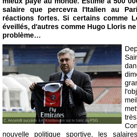
mieux payé au monde. Estimé à 500 000
salaire que percevra l'Italien au
Par
réactions fortes. Si certains comme Lo
éveillés, d'autres comme Hugo Lloris ne 
problème…
Dep
Sai
da
dim
gr
l'ob
mei
met
trè
C. Ancelotti succède à A. Kombouaré sur le banc du PSG
Con
nouvelle politique sportive, les salair