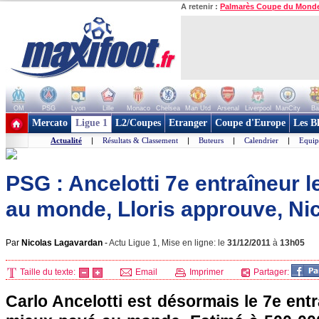
A retenir :
Palmarès Coupe du Mond
OM
PSG
Lyon
Lille
Monaco
Chelsea
Man Utd
Arsenal
Liverpool
ManCity
Ba
+ de clubs
Mercato
Ligue 1
L2/Coupes
Etranger
Coupe d'Europe
Les B
Actualité
|
Résultats & Classement
|
Buteurs
|
Calendrier
|
Equip
PSG : Ancelotti 7e entraîneur 
au monde, Lloris approuve, Nico
Par
Nicolas Lagavardan
-
Actu Ligue 1, Mise en ligne: le
31/12/2011
à
13h05
Taille du texte:
Email
Imprimer
Partager:
Carlo Ancelotti est désormais le 7e entr