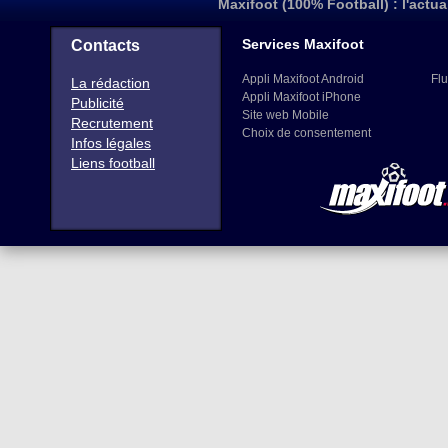
Maxifoot (100% Football) : l'actua
Services Maxifoot
Contacts
Appli Maxifoot Android
Flu
La rédaction
Appli Maxifoot iPhone
Publicité
Site web Mobile
Recrutement
Choix de consentement
Infos légales
Liens football