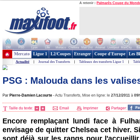
A retenir :
Palmarès Coupe du Mond
OM
PSG
Lyon
Lille
Monaco
Chelsea
Man Utd
Arsenal
Liverpool
ManCity
Ba
+ de clubs
Mercato
Ligue 1
L2/Coupes
Etranger
Coupe d'Europe
Les B
Actualité
|
Journal des Transferts
|
Tableaux des transferts Ligue 1
|
Tabl
PSG : Malouda dans les valises
Par
Pierre-Damien Lacourte
-
Actu Transferts, Mise en ligne: le
27/12/2011
à
09
Taille du texte:
Email
Imprimer
Partager:
Encore remplaçant lundi face à Fulha
envisage de quitter Chelsea cet hiver. 
sont déjà sur les rangs pour l'accueillir,