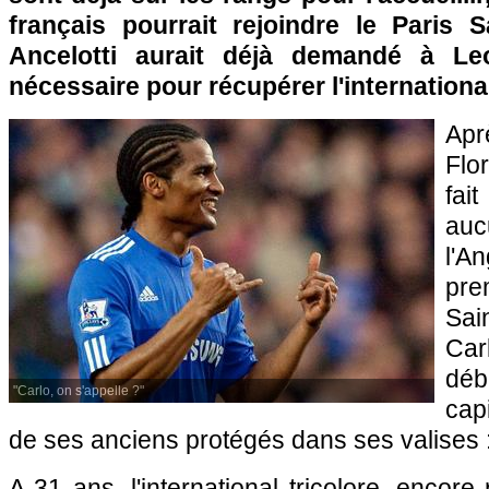
français pourrait rejoindre le
Paris
Sa
Ancelotti aurait déjà demandé à Le
nécessaire pour récupérer l'international
Apr
Flo
fa
au
l'
pre
Sai
Car
dé
"Carlo, on s'appelle ?"
cap
de ses anciens protégés dans ses valises 
A 31 ans, l'international tricolore, encore