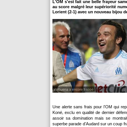
L'OM
s'est fait une belle frayeur sam
au score malgré leur supériorité numé
Lorient (2-1) avec un nouveau bijou
Valbuena a encore frappé
Une alerte sans frais pour
l'OM
qui repa
Koné, exclu en qualité de dernier défe
assoir sa domination mais se montrait
superbe parade d'Audard sur un coup fra