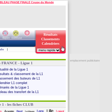
BLEAU PHASE FINALE Coupe du Monde
Résultats
Bayern
Dortmund
Classements
Calendriers
ubs
|
emplacement publicitaire
s FRANCE - Ligue 1
ualité de la Ligue 1
sultats & classement de la L1
assement des buteurs de L1
lendrier L1 complet
lmarès de la Ligue 1
bleau des transfert de la L1
e 1 - les fiches CLUB
Lille
Lens
s
Auxerre
Lorient
Brest
Le Havre