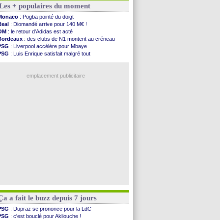
Les + populaires du moment
FIFA
: le gouvernement espagnol s'en mêle
PSG
: l'étonnante rumeur Gusto
Monaco
: Pogba pointé du doigt
Bologne
: Dallinga est sur le marché
Real
: Diomandé arrive pour 140 M€ !
OM
: accord trouvé avec Man City pour Rulli
OM
: le retour d'Adidas est acté
OM
: Medina vers Leverkusen pour 25 M€
Bordeaux
: des clubs de N1 montent au créneau
Uruguay
: Forlan nommé sélectionneur (officiel)
PSG
: Liverpool accélère pour Mbaye
Séville
: Juanlu signe à Bournemouth (officiel)
PSG
: Luis Enrique satisfait malgré tout
PSG
: Ndjantou heureux d'avoir rejoué
Real
: une nouvelle offre pour Vinicius
Real
: Diomandé pour 140 M€ ! (officiel)
Barça
: Ferran Torres donne son feu vert au PSG
Man City
: Rodri préfère le Barça au Real !
emplacement publicitaire
Rennes
: Aït Boudlal veut rejoindre Fulham
Aston Villa
: Liverpool cible aussi Konsa
OM
: une approche pour Diatta
Le Havre
: Diaw va signer à Lille
Trabzonspor
: Salah a signé ! (officiel)
Voir les brèves précédentes
Ça a fait le buzz depuis 7 jours
PSG
: Dupraz se prononce pour la LdC
PSG
: c'est bouclé pour Akliouche !