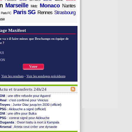
n
Marseille
Monaco
Nantes
Metz
Paris SG
Rennes
Strasbourg
Paris FC
use
age Maxifoot
e va t-il faire mieux que Deschamps en équipe de
e ?
UI
NON
Voter
Voir les resultats
-
Voir les sondages précédents
Actu et transferts 24h/24
OM
: une offre refusée pour Aguerd
Real
: c'est confirmé pour Vinicius
Troyes
: Junior Diaz jusqu'en 2030 (officiel)
PSG
: Akliouche a signé (officiel)
OM
: une offre pour Bulka
PSG
: contrat signé pour Akliouche
Ouganda
: Owori battu à mort à Kampala
Arsenal
: Arteta veut créer une dynastie
Chelsea
: Palace a fait son offre pour Disasi