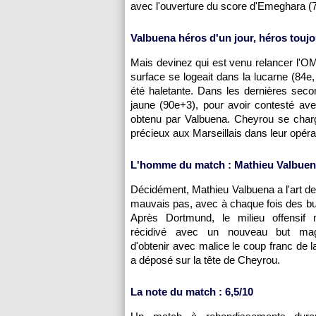
avec l'ouverture du score d'Emeghara (77
Valbuena héros d'un jour, héros touj
Mais devinez qui est venu relancer
l'O
surface se logeait dans la lucarne (84
été haletante. Dans les dernières sec
jaune (90e+3), pour avoir contesté av
obtenu par Valbuena. Cheyrou se chargea
précieux aux Marseillais dans leur opé
L'homme du match : Mathieu Valbuen
Décidément, Mathieu Valbuena a l'art de
mauvais pas, avec à chaque fois des bu
Après Dortmund, le milieu offensif m
récidivé avec un nouveau but magi
d'obtenir avec malice le coup franc de la 
a déposé sur la tête de Cheyrou.
La note du match : 6,5/10