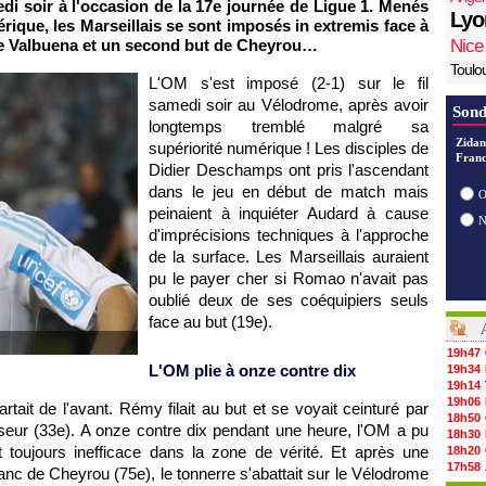
edi soir à l'occasion de la 17e journée de Ligue 1. Menés
Lyo
rique, les Marseillais se sont imposés in extremis face à
 de Valbuena et un second but de Cheyrou…
Nice
Toulo
L'OM
s'est imposé (2-1) sur le fil
samedi soir au Vélodrome, après avoir
Sond
longtemps tremblé malgré sa
Zidan
supériorité numérique ! Les disciples de
Franc
Didier Deschamps ont pris l'ascendant
dans le jeu en début de match mais
O
peinaient à inquiéter Audard à cause
d'imprécisions techniques à l'approche
de la surface. Les Marseillais auraient
pu le payer cher si Romao n'avait pas
oublié deux de ses coéquipiers seuls
face au but (19e).
19h47
L'OM
plie à onze contre dix
19h34
19h14
19h06
rtait de l'avant. Rémy filait au but et se voyait ceinturé par
18h50
nseur (33e). A onze contre dix pendant une heure,
l'OM
a pu
18h30
 toujours inefficace dans la zone de vérité. Et après une
18h20
17h58
nc de Cheyrou (75e), le tonnerre s'abattait sur le Vélodrome
17h47