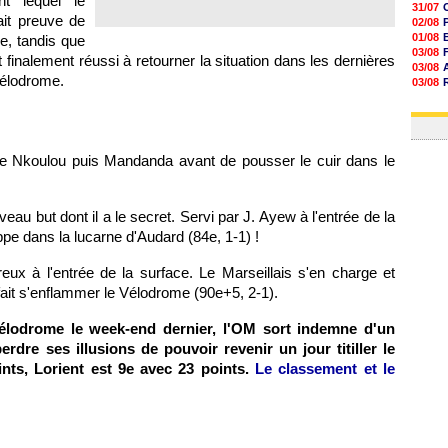
t lequel le
31/07
ait preuve de
02/08
01/08
e, tandis que
03/08
 finalement réussi à retourner la situation dans les dernières
03/08
Vélodrome.
03/08
03/08
31/07
e Nkoulou puis Mandanda avant de pousser le cuir dans le
au but dont il a le secret. Servi par J. Ayew à l'entrée de la
ppe dans la lucarne d'Audard (84e, 1-1) !
eux à l'entrée de la surface. Le Marseillais s'en charge et
fait s'enflammer le Vélodrome (90e+5, 2-1).
élodrome le week-end dernier,
l'OM
sort indemne d'un
rdre ses illusions de pouvoir revenir un jour titiller le
nts, Lorient est 9e avec 23 points.
Le classement et le