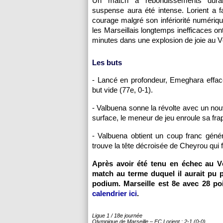
Un match à rebondissements duran
suspense aura été intense. Lorient a f
courage malgré son infériorité numériqu
les Marseillais longtemps inefficaces ont
minutes dans une explosion de joie au 
Les buts
- Lancé en profondeur, Emeghara effac
but vide (77e, 0-1).
- Valbuena sonne la révolte avec un nouve
surface, le meneur de jeu enroule sa fra
- Valbuena obtient un coup franc génér
trouve la tête décroisée de Cheyrou qui 
Après avoir été tenu en échec au V
match au terme duquel il aurait pu pe
podium.
Marseille
est 8e avec 28 poi
calendrier ici
.
Ligue 1 / 18e journée
Olympique de Marseille
– FC Lorient : 2-1 (0-0)