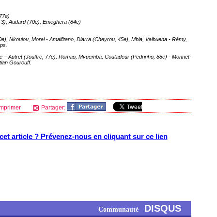
77e)
+3), Audard (70e), Emeghera (84e)
e), Nkoulou, Morel - Amalfitano, Diarra (Cheyrou, 45e), Mbia, Valbuena - Rémy,
mps.
e – Autret (Jouffre, 77e), Romao, Mvuemba, Coutadeur (Pedrinho, 88e) - Monnet-
tian Gourcuff.
mprimer
Partager:
et article ? Prévenez-nous en cliquant sur ce lien
DISQUS
Communauté