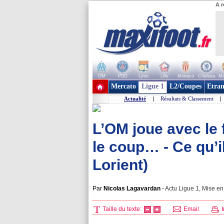
A r
OM
PSG
Lyon
Lille
Monaco
Chelsea
Ma
+ de clubs
Mercato
Ligue 1
L2/Coupes
Etran
Actualité
|
Résultats & Classement
|
L’OM joue avec le
le coup… - Ce qu’il
Lorient)
Par
Nicolas Lagavardan
-
Actu Ligue 1, Mise en 
Taille du texte:
Email
I