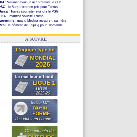
OM
: Meunier avait un accord avec le club
PSG
: le Barça fixe son prix pour Torres
Barça
: Torres souhaite rejoindre le PSG !
FIFA
: Infantino sollicite Trump
Argentine
: quand Medina recadre... sa mère
Real
: le démenti de Leipzig pour Diomandé
OM
: Paixão attire un 2e club anglais
FIFA
: le conseiller d'Infantino démissionne !
A SUIVRE
L'equipe type de
MONDIAL
2026
Le meilleur effectif
LIGUE 1
saison
2025-26
Indice MF :
l'état de
FORME
des clubs en europe
Classements des