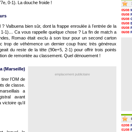
e, 0-1). La douche froide !
17h34
17h22
05/08
17h10
05/08
ours
16h59
05/08
16h53
05/08
M
? Valbuena bien sûr, dont la frappe enroulée à l'entrée de la
16h45
05/08
16h34
e, 1-1)… Ca vous rappelle quelque chose ? La fin de match a
06/08
16h21
05/08
ondes, Romao était exclu à son tour pour un second carton
16h04
06/08
ec trop de véhémence un dernier coup franc très généreux
15h50
15h40
it du reste de la tête (90e+5, 2-1) pour offrir trois points
15h18
ration de remontée au classement. Quel dénouement !
15h01
14h46
14h25
a (
Marseille
)
emplacement publicitaire
 tirer
l'OM
de
ts de classe.
arseillais a
stral avant
victoire qu'il
02/08
01/08