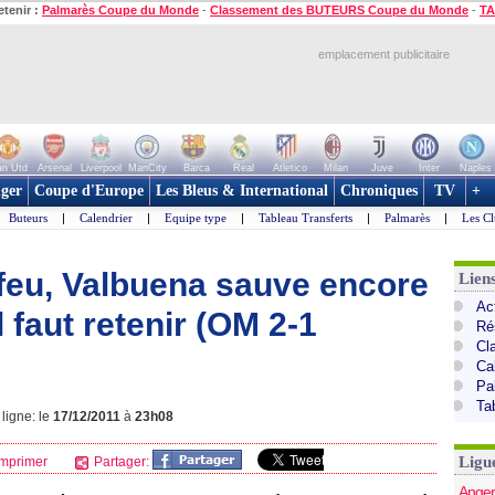
etenir :
Palmarès Coupe du Monde
-
Classement des BUTEURS Coupe du Monde
-
TA
emplacement publicitaire
n Utd
Arsenal
Liverpool
ManCity
Barca
Real
Atletico
Milan
Juve
Inter
Naples
ger
Coupe d'Europe
Les Bleus & International
Chroniques
TV
+
Buteurs
|
Calendrier
|
Equipe type
|
Tableau Transferts
|
Palmarès
|
Les Cl
 feu, Valbuena sauve encore
Lien
Act
 faut retenir (OM 2-1
Ré
Cl
Ca
Pa
Ta
ligne: le
17/12/2011
à
23h08
Ligu
mprimer
Partager:
Anger