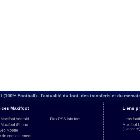
t (100% Football) : l'actualité du foot, des transferts et du mercat
ices Maxifoot
Liens pr
 Maxifoot Android
Flux RSS info foot
Liens foot
 Maxifoot iPhone
Maxifoot-
(livescore
web Mobile
x de consentement