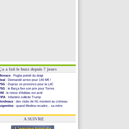
PSG
: ça négocie avec le Barça pour Torres
Arsenal
: c'est signé pour Guimaraes (officiel)
Newcastle
: Guimarães, le club se défend
PSG
: une deuxième offre pour Suzuki
Voir toutes les brèves
Ça a fait le buzz depuis 7 jours
Monaco
: Pogba pointé du doigt
Real
: Diomandé arrive pour 140 M€ !
PSG
: Dupraz se prononce pour la LdC
PSG
: le Barça fixe son prix pour Torres
OM
: le retour d'Adidas est acté
FIFA
: Infantino sollicite Trump
Bordeaux
: des clubs de N1 montent au créneau
Argentine
: quand Medina recadre... sa mère
Real
: le démenti de Leipzig pour Diomandé
OM
: Paixão attire un 2e club anglais
A SUIVRE
L'equipe type de