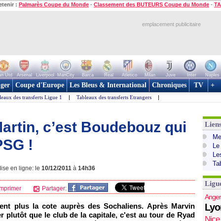
etenir :
Palmarès Coupe du Monde
-
Classement des BUTEURS Coupe du Monde
-
TA
emplacement publicitaire
n Utd
Arsenal
Liverpool
ManCity
Barca
Real
Atletico
Milan
Juve
Inter
Naples
ger
Coupe d'Europe
Les Bleus & International
Chroniques
TV
+
leaux des transferts Ligue 1
|
Tableaux des transferts Etrangers
|
Martin, c’est Boudebouz qui
Lien
Mer
PSG !
Le
Le
Ta
ise en ligne: le
10/12/2011
à
14h36
Ligu
mprimer
Partager:
Anger
ent plus la cote auprès des Sochaliens. Après Marvin
Lyo
er plutôt que le club de la capitale, c'est au tour de Ryad
Nice