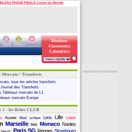
BLEAU PHASE FINALE Coupe du Monde
Résultats
Bayern
Dortmund
Classements
Calendriers
emplacement publicitaire
s Mercato / Transferts
cato, tous les articles transferts
 Journal des Transferts
s Tableaux mercato de L1
bleaux mercato Europe
e 1 - les fiches CLUB
Lille
Lens
s
Auxerre
Lorient
Brest
Le Havre
n
Marseille
Monaco
Nantes
Metz
Paris SG
Rennes
Strasbourg
Paris FC