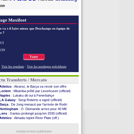
use
age Maxifoot
e va t-il faire mieux que Deschamps en équipe de
e ?
UI
NON
Voter
Voir les resultats
-
Voir les sondages précédents
tu Transferts / Mercato
Atletico
: Alvarez, le Barça va revoir son offre
Lorient
: Mbamba prêté par Leverkusen (officiel)
Naples
: Lukaku dit oui à Fenerbahçe
LA Galaxy
: Sergi Roberto a signé (officiel)
Barça
: De Jong menacé par l’arrivée de Rodri
Nottingham
: O. Diomande arrive pour 40 M€
Lens
: Ganiou prolongé jusqu'en 2030 (officiel)
Atletico
: Almada rejoint River Plate (off.)
Monaco
: Camara a la cote en Angleterre
Amical
: encore une défaite pour Strasbourg
OM
: la piste Goore en attaque
emplacement publicitaire