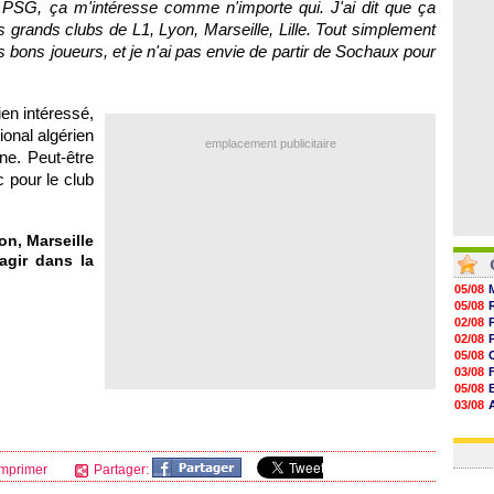
e
PSG
, ça m'intéresse comme n'importe qui. J'ai dit que ça
08/08
08/08
s grands clubs de L1,
Lyon
,
Marseille
,
Lille
. Tout simplement
08/08
s bons joueurs, et je n'ai pas envie de partir de
Sochaux
pour
08/08
en intéressé,
ional algérien
emplacement publicitaire
ne. Peut-être
 pour le club
on
,
Marseille
agir dans la
05/08
05/08
02/08
02/08
05/08
03/08
05/08
03/08
03/08
03/08
mprimer
Partager: