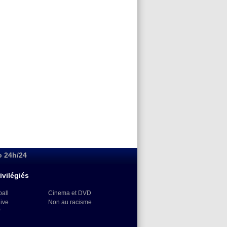
o 24h/24
ivilégiés
ball
Cinema et DVD
Live
Non au racisme
)