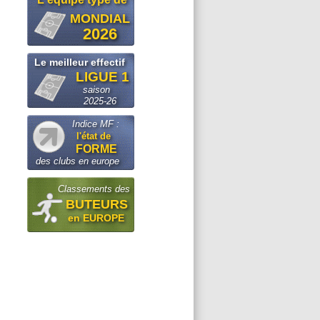
MONDIAL
2026
Le meilleur effectif
LIGUE 1
saison
2025-26
Indice MF :
l'état de
FORME
des clubs en europe
Classements des
BUTEURS
en EUROPE