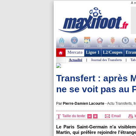
A r
OM
PSG
Lyon
Lille
Monaco
Chelsea
Ma
+ de clubs
Mercato
Ligue 1
L2/Coupes
Etran
Actualité
|
Journal des Transferts
|
Tab
Transfert : après 
ne se voit pas au 
Par
Pierre-Damien Lacourte
-
Actu Transferts, M
Taille du texte:
Email
I
Le
Paris
Saint-Germain n'a visiblem
Martin, qui préfère rejoindre l'étrang