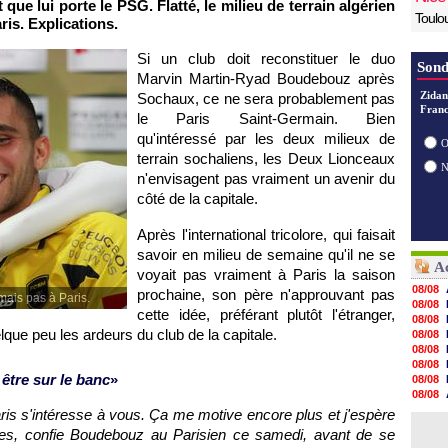
 que lui porte le
PSG.
Flatté, le milieu de terrain algérien
Toulo
ris
. Explications.
Si un club doit reconstituer le duo
Sond
Marvin Martin-Ryad Boudebouz après
Zidan
Sochaux
, ce ne sera probablement pas
Franc
le
Paris
Saint-Germain. Bien
qu'intéressé par les deux milieux de
O
terrain sochaliens, les Deux Lionceaux
n'envisagent pas vraiment un avenir du
côté de la capitale.
Après l'international tricolore, qui faisait
savoir en milieu de semaine qu'il ne se
Ac
voyait pas vraiment à
Paris
la saison
08/08
prochaine, son père n'approuvant pas
mais pas à Paris.
08/08
cette idée, préférant plutôt l'étranger,
08/08
uelque peu les ardeurs du club de la capitale.
08/08
08/08
08/08
être sur le banc
»
08/08
08/08
08/08
ris
s'intéresse à vous. Ça me motive encore plus et j'espère
08/08
ntes, confie Boudebouz au Parisien ce samedi, avant de se
08/08