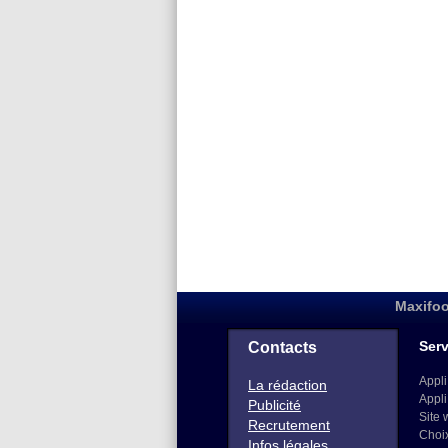
Maxifoo
Serv
Contacts
Appli
La rédaction
Appli
Publicité
Site 
Recrutement
Choi
Infos légales