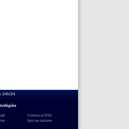
o 24h/24
ivilégiés
ball
Cinema et DVD
Live
Non au racisme
)