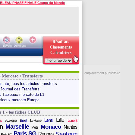
BLEAU PHASE FINALE Coupe du Monde
Résultats
Bayern
Dortmund
Classements
Calendriers
emplacement publicitaire
s Mercato / Transferts
cato, tous les articles transferts
 Journal des Transferts
s Tableaux mercato de L1
bleaux mercato Europe
e 1 - les fiches CLUB
Lille
Lens
s
Auxerre
Lorient
Brest
Le Havre
n
Marseille
Monaco
Nantes
Metz
Paris SG
Rennes
Strasbourg
Paris FC