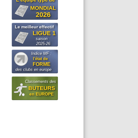
MONDIAL
2026
Le meilleur effectif
LIGUE 1
saison
2025-26
Indice MF :
l'état de
FORME
des clubs en europe
Classements des
BUTEURS
en EUROPE