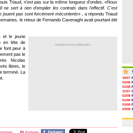
ouis Triaud, n'est pas sur la même longueur d'ondes. «
Nous
06/08
06/08
 ne sert à rien d'empiler les contrats dans l'effectif. C'est
06/08
 ne jouent pas sont forcément mécontents
» , a répondu Triaud
06/08
emaines, le retour de Fernando Cavenaghi avait pourtant été
 et le jeune
) en tête de
emplacement publicitaire
e font peur à
lement pas le
rès Nicolas
és libres, le
e terminé. La
t.
30/07
02/08
01/08
31/07
02/08
01/08
03/08
03/08
03/08
03/08
mprimer
Partager: