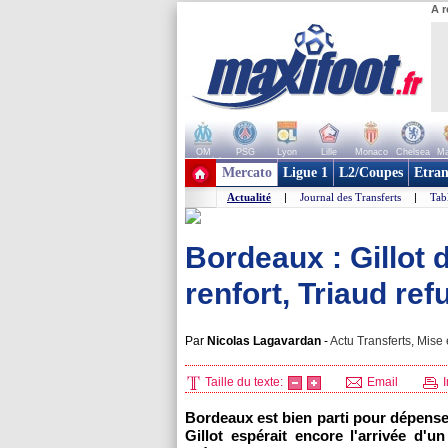
A r
OM
PSG
Lyon
Lille
Monaco
Chelsea
Ma
+ de clubs
Mercato
Ligue 1
L2/Coupes
Etran
Actualité
|
Journal des Transferts
|
Tab
Bordeaux : Gillot
renfort, Triaud ref
Par
Nicolas Lagavardan
-
Actu Transferts, Mise 
Taille du texte:
Email
I
Bordeaux
est bien parti pour dépenser
Gillot espérait encore l'arrivée d'u