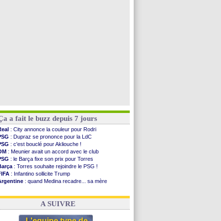
OM
: une approche pour Diatta
Le Havre
: Diaw va signer à Lille
Trabzonspor
: Salah a signé ! (officiel)
Bordeaux
: Mavuba n'est plus l'entraîneur (off.)
Voir toutes les brèves
Ça a fait le buzz depuis 7 jours
Real
: City annonce la couleur pour Rodri
PSG
: Dupraz se prononce pour la LdC
PSG
: c'est bouclé pour Akliouche !
OM
: Meunier avait un accord avec le club
PSG
: le Barça fixe son prix pour Torres
Barça
: Torres souhaite rejoindre le PSG !
FIFA
: Infantino sollicite Trump
Argentine
: quand Medina recadre... sa mère
Real
: le démenti de Leipzig pour Diomandé
OM
: Paixão attire un 2e club anglais
A SUIVRE
L'equipe type de