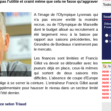
pas l'utilité et craint même que cela ne fasse qu'aggraver
Toulo
A l'image de
l'Olympique Lyonnais
qui
Sond
n'a pas encore enrôlé la moindre
Zidan
recrue, ou de
l'Olympique de Marseille
Franc
dont le budget alloué au recrutement a
été largement revu à la baisse par
O
rapport aux saisons précédentes, les
Girondins de
Bordeaux
n'animeront pas
le mercato.
Les finances sont limitées et Francis
Gillot va devoir se débrouiller avec les
Ac
joueurs déjà en place, ceux-là mêmes
06/08
qui sortent de deux saisons très
ace
06/08
difficiles. L'absence de coupe d'Europe
06/08
e à se serrer la ceinture. L'entraîneur Francis Gillot aurait
06/08
06/08
upplémentaire pour hausser le niveau dans un secteur limité
06/08
été dernier.
06/08
06/08
06/08
nce selon Triaud
06/08
06/08