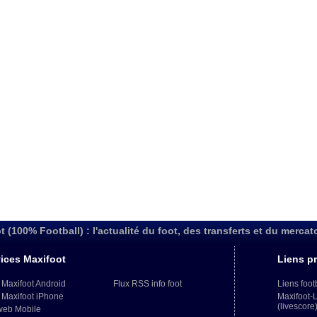
t (100% Football) : l'actualité du foot, des transferts et du mercat
ices Maxifoot
Liens pr
 Maxifoot Android
Flux RSS info foot
Liens foot
 Maxifoot iPhone
Maxifoot-
(livescore
web Mobile