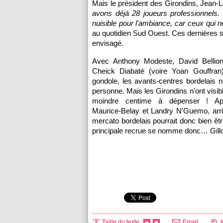
Mais le président des Girondins, Jean-L
avons déjà 28 joueurs professionnels. Il
nuisible pour l'ambiance, car ceux qui
au quotidien Sud Ouest. Ces dernières s
envisagé.
Avec Anthony Modeste, David Bellion
Cheick Diabaté (voire Yoan Gouffran
gondole, les avants-centres bordelais n
personne. Mais les Girondins n'ont visib
moindre centime à dépenser ! Ap
Maurice-Belay et Landry N'Guemo, arriv
mercato bordelais pourrait donc bien êtr
principale recrue se nomme donc… Gillo
Taille du texte:
Email
I