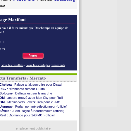
use
age Maxifoot
e va t-il faire mieux que Deschamps en équipe de
e ?
UI
NON
Voter
Voir les resultats
-
Voir les sondages précédents
tu Transferts / Mercato
Chelsea
: Palace a fait son offre pour Disasi
PSG
: l'étonnante rumeur Gusto
Bologne
: Dallinga est sur le marché
OM
: accord trouvé avec Man City pour Rulli
OM
: Medina vers Leverkusen pour 25 M€
Uruguay
: Forlan nommé sélectionneur (officiel)
Séville
: Juanlu signe à Bournemouth (officiel)
Real
: Diomandé pour 140 M€ ! (officiel)
Man City
: Rodri préfère le Barça au Real !
Rennes
: Aït Boudlal veut rejoindre Fulham
Aston Villa
emplacement publicitaire
: Liverpool cible aussi Konsa