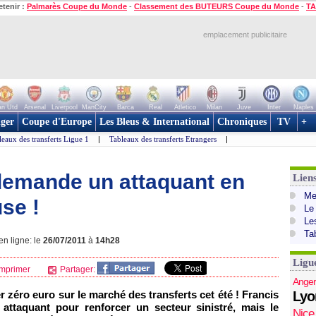
etenir :
Palmarès Coupe du Monde
-
Classement des BUTEURS Coupe du Monde
-
TA
emplacement publicitaire
n Utd
Arsenal
Liverpool
ManCity
Barca
Real
Atletico
Milan
Juve
Inter
Naples
ger
Coupe d'Europe
Les Bleus & International
Chroniques
TV
+
leaux des transferts Ligue 1
|
Tableaux des transferts Etrangers
|
 demande un attaquant en
Lien
Mer
use !
Le
Le
Ta
en ligne: le
26/07/2011
à
14h28
Ligu
mprimer
Partager:
Anger
 zéro euro sur le marché des transferts cet été ! Francis
Lyo
n attaquant pour renforcer un secteur sinistré, mais le
Nice