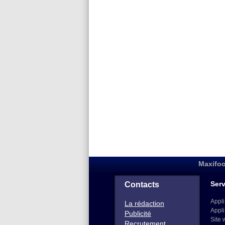
Maxifoo
Serv
Contacts
Appli
La rédaction
Appli
Publicité
Site 
Recrutement