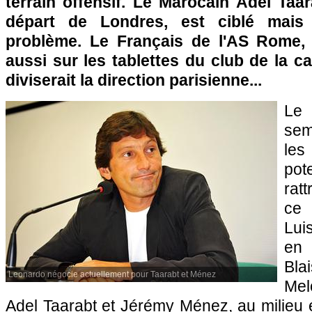
terrain offensif. Le Marocain Adel Taa
départ de Londres, est ciblé mais 
problème. Le Français de l'AS Rome,
aussi sur les tablettes du club de la c
diviserait la direction parisienne...
L
sem
les
po
rat
ce 
Lui
en 
Bla
Leonardo négocie actuellement pour Taarabt et Ménez
Melo
Adel Taarabt et Jérémy Ménez, au milieu