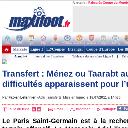
A retenir :
Palmarès Coupe du Mond
OM
PSG
Lyon
Lille
Monaco
Chelsea
Man Utd
Arsenal
Liverpool
ManCity
Ba
+ de clubs
Mercato
Ligue 1
L2/Coupes
Etranger
Coupe d'Europe
Les B
Actualité
|
Journal des Transferts
|
Tableaux des transferts Ligue 1
|
Tabl
Transfert : Ménez ou Taarabt 
difficultés apparaissent pour l’
Par
Fabien Letennier
-
Actu Transferts, Mise en ligne: le
18/07/2011
à
14h35
Taille du texte:
Email
Imprimer
Partager:
Le
Paris
Saint-Germain est à la reche