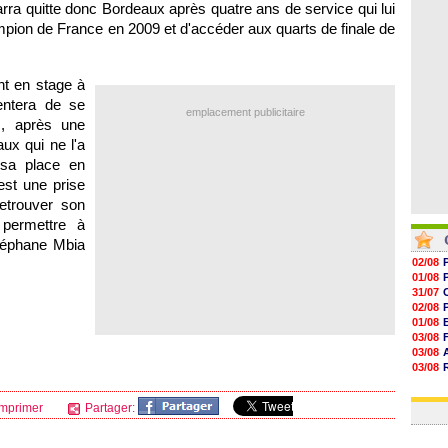
arra quitte donc
Bordeaux
après quatre ans de service qui lui
06/08
06/08
pion de France en 2009 et d'accéder aux quarts de finale de
06/08
06/08
nt en stage à
entera de se
emplacement publicitaire
s, après une
aux
qui ne l'a
 sa place en
est une prise
retrouver son
 permettre à
téphane Mbia
02/08
01/08
31/07
02/08
01/08
03/08
03/08
03/08
03/08
31/07
mprimer
Partager: