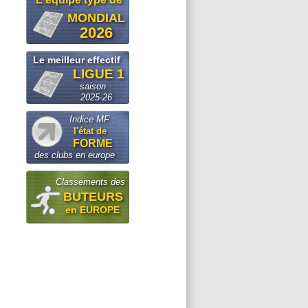
MONDIAL
2026
Le meilleur effectif
LIGUE 1
saison
2025-26
Indice MF :
l'état de
FORME
des clubs en europe
Classements des
BUTEURS
en EUROPE