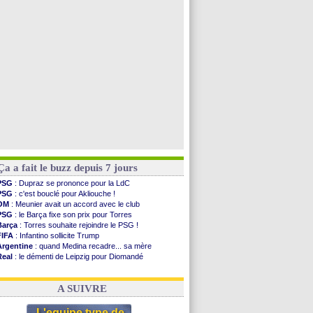
PSG
: contrat signé pour Akliouche
Chelsea
: Palace a fait son offre pour Disasi
PSG
: l'étonnante rumeur Gusto
Bologne
: Dallinga est sur le marché
Voir toutes les brèves
Ça a fait le buzz depuis 7 jours
PSG
: Dupraz se prononce pour la LdC
PSG
: c'est bouclé pour Akliouche !
OM
: Meunier avait un accord avec le club
PSG
: le Barça fixe son prix pour Torres
Barça
: Torres souhaite rejoindre le PSG !
FIFA
: Infantino sollicite Trump
Argentine
: quand Medina recadre... sa mère
Real
: le démenti de Leipzig pour Diomandé
OM
: Paixão attire un 2e club anglais
FIFA
: le conseiller d'Infantino démissionne !
A SUIVRE
L'equipe type de