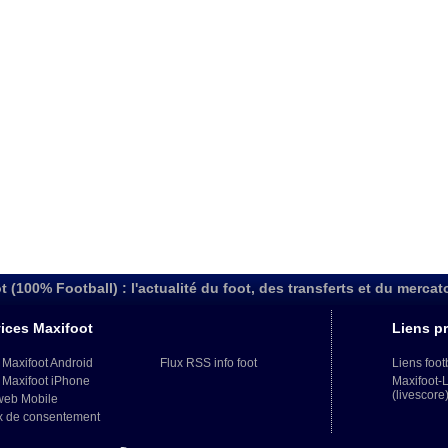
t (100% Football) : l'actualité du foot, des transferts et du mercat
ices Maxifoot
Liens pr
 Maxifoot Android
Flux RSS info foot
Liens foot
 Maxifoot iPhone
Maxifoot-
(livescore
web Mobile
x de consentement