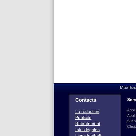
Maxifoo
Serv
Contacts
Appli
La rédaction
Appli
Publicité
Site 
Recrutement
Choi
Infos légales
Liens football