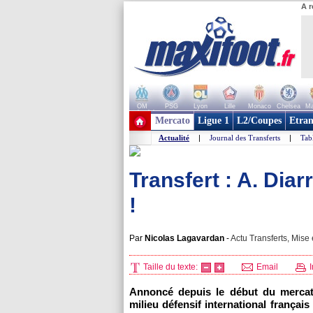
A r
OM
PSG
Lyon
Lille
Monaco
Chelsea
Ma
+ de clubs
Mercato
Ligue 1
L2/Coupes
Etran
Actualité
|
Journal des Transferts
|
Tab
Transfert : A. Diarr
!
Par
Nicolas Lagavardan
-
Actu Transferts, Mise 
Taille du texte:
Email
I
Annoncé depuis le début du mercato,
milieu défensif international français