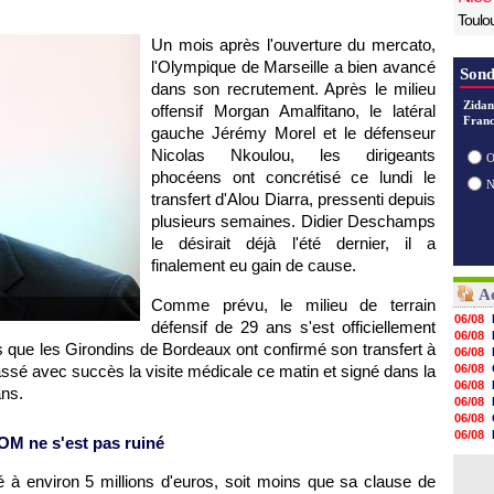
Toulo
Un mois après l'ouverture du mercato,
l'Olympique de Marseille
a bien avancé
Sond
dans son recrutement. Après le milieu
Zidan
offensif Morgan Amalfitano, le latéral
Franc
gauche Jérémy Morel et le défenseur
Nicolas Nkoulou, les dirigeants
O
phocéens ont concrétisé ce lundi le
transfert d'Alou Diarra, pressenti depuis
plusieurs semaines. Didier Deschamps
le désirait déjà l'été dernier, il a
finalement eu gain de cause.
Ac
Comme prévu, le milieu de terrain
06/08
défensif de 29 ans s'est officiellement
06/08
rs que les Girondins de
Bordeaux
ont confirmé son transfert à
06/08
 passé avec succès la visite médicale ce matin et signé dans la
06/08
06/08
ans.
06/08
06/08
06/08
'OM
ne s'est pas ruiné
06/08
06/08
é à environ 5 millions d'euros, soit moins que sa clause de
06/08