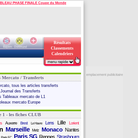
BLEAU PHASE FINALE Coupe du Monde
Résultats
Bayern
Dortmund
Classements
Calendriers
emplacement publicitaire
s Mercato / Transferts
cato, tous les articles transferts
 Journal des Transferts
s Tableaux mercato de L1
bleaux mercato Europe
e 1 - les fiches CLUB
Lille
Lens
s
Auxerre
Lorient
Brest
Le Havre
n
Marseille
Monaco
Nantes
Metz
Paris SG
Rennes
Strasbourg
Paris FC