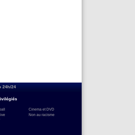
o 24h/24
ivilégiés
ball
Cinema et DVD
Live
Non au racisme
)