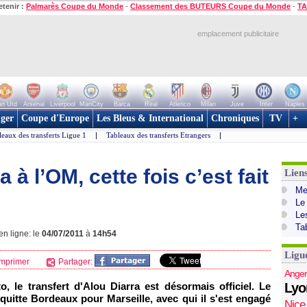
etenir :
Palmarès Coupe du Monde
-
Classement des BUTEURS Coupe du Monde
-
TA
emplacement publicitaire
n Utd
Arsenal
Liverpool
ManCity
Barca
Real
Atletico
Milan
Juve
Inter
Naples
ger
Coupe d'Europe
Les Bleus & International
Chroniques
TV
+
leaux des transferts Ligue 1
|
Tableaux des transferts Etrangers
|
a à l’OM, cette fois c’est fait
Lien
Mer
Le
Le
Ta
en ligne: le
04/07/2011
à
14h54
Ligu
mprimer
Partager:
Anger
 le transfert d'Alou Diarra est désormais officiel. Le
Lyo
 quitte
Bordeaux
pour
Marseille
, avec qui il s'est engagé
Nice