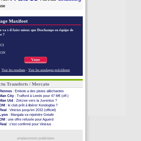
use
age Maxifoot
e va t-il faire mieux que Deschamps en équipe de
e ?
UI
NON
Voter
Voir les resultats
-
Voir les sondages précédents
tu Transferts / Mercato
Rennes
: Embolo a des pistes alléchantes
Man City
: Trafford à Leeds pour 47 M€ (off.)
Man Utd
: Zirkzee vers la Juventus ?
OM
: le club prêt à libérer Kondogbia ?
Real
: Vinicius jusqu'en 2032 (officiel)
Lyon
: Mangala va rejoindre Getafe
OM
: une offre refusée pour Aguerd
Real
: c'est confirmé pour Vinicius
Troyes
: Junior Diaz jusqu'en 2030 (officiel)
PSG
: Akliouche a signé (officiel)
OM
: une offre pour Bulka
emplacement publicitaire