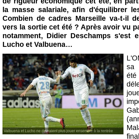
de rigueur économique cet été, en part
la masse salariale, afin d'équilibrer 
Combien de cadres
Marseille
va-t-il 
vers la sortie cet été ? Après avoir vu p
notamment, Didier Deschamps s'est e
Lucho et Valbuena…
L'
sa 
ét
dél
jou
imp
Gab
(a
Ma
Valbuena et Lucho ne devraient plus jouer ensemble à la rentrée
fin