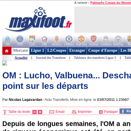
A retenir :
Palmarès Coupe du Mond
OM
PSG
Lyon
Lille
Monaco
Chelsea
Man Utd
Arsenal
Liverpool
ManCity
Ba
+ de clubs
Mercato
Ligue 1
L2/Coupes
Etranger
Coupe d'Europe
Les B
Actualité
|
Journal des Transferts
|
Tableaux des transferts Ligue 1
|
Tabl
OM : Lucho, Valbuena... Descha
point sur les départs
Par
Nicolas Lagavardan
-
Actu Transferts, Mise en ligne: le
03/07/2011
à
23h07
Taille du texte:
Email
Imprimer
Partager:
Depuis de longues semaines,
l'OM
a an