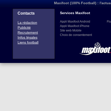
Maxifoot (100% Football) : l'actua
Services Maxifoot
Contacts
Appli Maxifoot Android
Flu
La rédaction
Appli Maxifoot iPhone
Publicité
Site web Mobile
Recrutement
Choix de consentement
Infos légales
Liens football