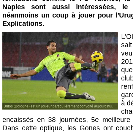
Naples sont aussi intéressées, le
néanmoins un coup à jouer pour l'Uru
Explications.
L'O
sai
veu
201
que
cl
ren
gar
à dé
Britos (Bologne) est un joueur particulièrement convoité aujourd'hui.
cha
encaissés en 38 journées, 5e meilleure
Dans cette optique, les Gones ont couc