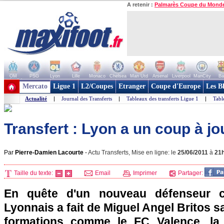
A retenir :
Palmarès Coupe du Mond
OM
PSG
Lyon
Lille
Monaco
Chelsea
Man Utd
Arsenal
Liverpool
ManCity
Ba
+ de clubs
Mercato
Ligue 1
L2/Coupes
Etranger
Coupe d'Europe
Les B
Actualité
|
Journal des Transferts
|
Tableaux des transferts Ligue 1
|
Tabl
Transfert : Lyon a un coup à jo
Par
Pierre-Damien Lacourte
-
Actu Transferts, Mise en ligne: le
25/06/2011
à
21
Taille du texte:
Email
Imprimer
Partager:
En quête d'un nouveau défenseur c
Lyonnais
a fait de Miguel Angel Britos sa
formations comme le FC Valence, la