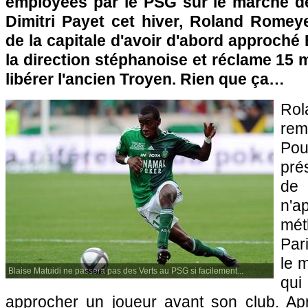
employées par le
PSG
sur le marché de
Dimitri Payet cet hiver, Roland Romey
de la capitale d'avoir d'abord approché 
la direction stéphanoise et réclame 15 m
libérer l'ancien Troyen. Rien que ça…
Ro
rem
Pou
pré
de 
n'
mét
Par
le 
Blaise Matuidi ne passera pas des Verts au PSG si facilement...
qu
approcher un joueur avant son club. Apr