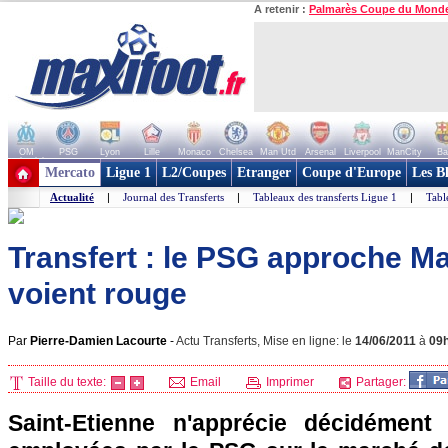
A retenir :
Palmarès Coupe du Mond
OM
PSG
Lyon
Lille
Monaco
Chelsea
Man Utd
Arsenal
Liverpool
ManCity
Ba
+ de clubs
Mercato
Ligue 1
L2/Coupes
Etranger
Coupe d'Europe
Les B
Actualité
|
Journal des Transferts
|
Tableaux des transferts Ligue 1
|
Tabl
Transfert : le PSG approche Mat
voient rouge
Par
Pierre-Damien Lacourte
-
Actu Transferts, Mise en ligne: le
14/06/2011
à
09
Taille du texte:
Email
Imprimer
Partager:
Saint-Etienne n'apprécie décidémen