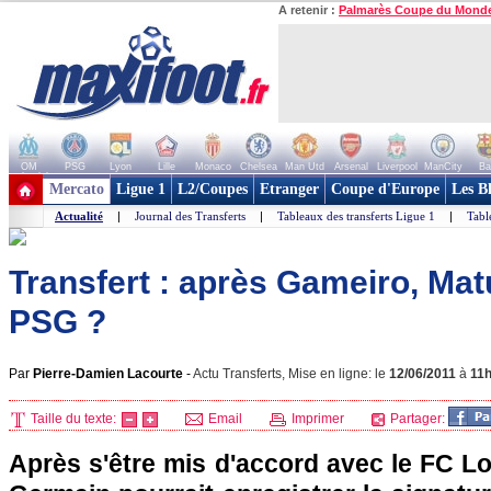
A retenir :
Palmarès Coupe du Mond
OM
PSG
Lyon
Lille
Monaco
Chelsea
Man Utd
Arsenal
Liverpool
ManCity
Ba
+ de clubs
Mercato
Ligue 1
L2/Coupes
Etranger
Coupe d'Europe
Les B
Actualité
|
Journal des Transferts
|
Tableaux des transferts Ligue 1
|
Tabl
Transfert : après Gameiro, Matu
PSG ?
Par
Pierre-Damien Lacourte
-
Actu Transferts, Mise en ligne: le
12/06/2011
à
11
Taille du texte:
Email
Imprimer
Partager:
Après s'être mis d'accord avec le FC Lo