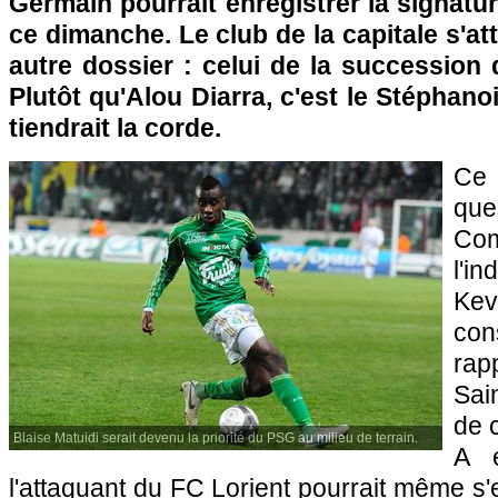
Germain pourrait enregistrer la signat
ce dimanche. Le club de la capitale s'at
autre dossier : celui de la succession
Plutôt qu'Alou Diarra, c'est le Stéphano
tiendrait la corde.
Ce 
qu
Co
l'i
Ke
con
ra
Sai
de 
Blaise Matuidi serait devenu la priorité du PSG au milieu de terrain.
A e
l'attaquant du FC Lorient pourrait même 