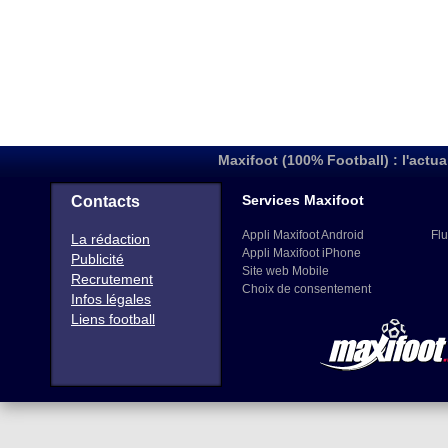
Maxifoot (100% Football) : l'actua
Services Maxifoot
Contacts
Appli Maxifoot Android
Flu
La rédaction
Appli Maxifoot iPhone
Publicité
Site web Mobile
Recrutement
Choix de consentement
Infos légales
Liens football