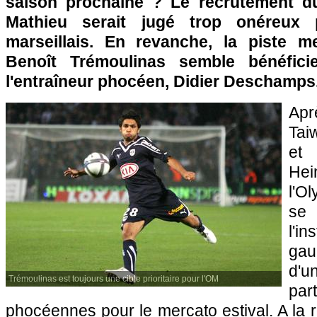
saison prochaine ? Le recrutement d
Mathieu serait jugé trop onéreux p
marseillais. En revanche, la piste m
Benoît Trémoulinas semble bénéfici
l'entraîneur phocéen, Didier Deschamps
Apr
Tai
et
Hei
l'O
se
l'i
gau
d'u
Trémoulinas est toujours une cible prioritaire pour l'OM
par
phocéennes pour le mercato estival. A la 