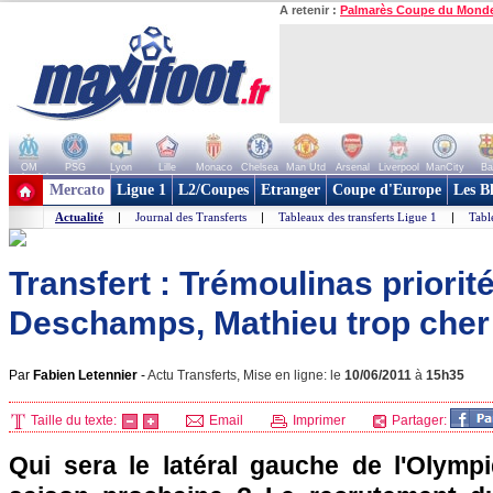
A retenir :
Palmarès Coupe du Mond
OM
PSG
Lyon
Lille
Monaco
Chelsea
Man Utd
Arsenal
Liverpool
ManCity
Ba
+ de clubs
Mercato
Ligue 1
L2/Coupes
Etranger
Coupe d'Europe
Les B
Actualité
|
Journal des Transferts
|
Tableaux des transferts Ligue 1
|
Tabl
Transfert : Trémoulinas priorit
Deschamps, Mathieu trop cher
Par
Fabien Letennier
-
Actu Transferts, Mise en ligne: le
10/06/2011
à
15h35
Taille du texte:
Email
Imprimer
Partager:
Qui sera le latéral gauche de l'Olympi