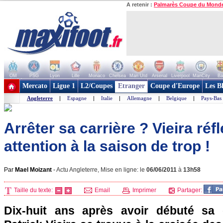
A retenir :
Palmarès Coupe du Mond
OM
PSG
Lyon
Lille
Monaco
Chelsea
Man Utd
Arsenal
Liverpool
ManCity
Ba
+ de clubs
Mercato
Ligue 1
L2/Coupes
Etranger
Coupe d'Europe
Les B
Angleterre
|
Espagne
|
Italie
|
Allemagne
|
Belgique
|
Pays-Bas
Arrêter sa carrière ? Vieira réf
attention à la saison de trop !
Par
Mael Moizant
-
Actu Angleterre, Mise en ligne: le
06/06/2011
à
13h58
Taille du texte:
Email
Imprimer
Partager:
Dix-huit ans après avoir débuté sa 