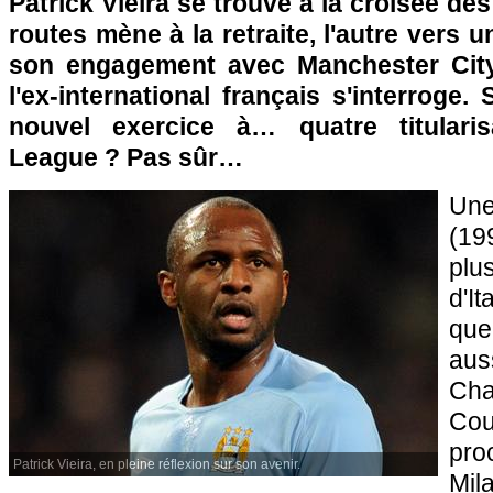
Patrick Vieira se trouve à la croisée de
routes mène à la retraite, l'autre vers 
son engagement avec Manchester City.
l'ex-international français s'interroge. S
nouvel exercice à… quatre titulari
League ? Pas sûr…
Un
(19
plu
d'I
qu
au
Ch
Co
pro
Patrick Vieira, en pleine réflexion sur son avenir.
Mil