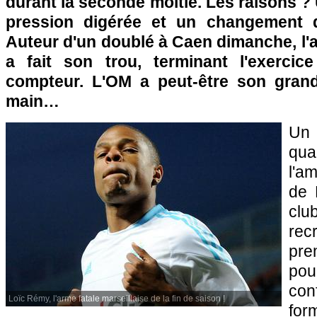
durant la seconde moitié. Les raisons ? 
pression digérée et un changement d
Auteur d'un doublé à Caen dimanche, l'a
a fait son trou, terminant l'exerci
compteur.
L'OM
a peut-être son grand
main…
Un
qual
l'a
de 
clu
recr
pre
po
con
Loïc Rémy, l'arme fatale marseillaise de la fin de saison !
for