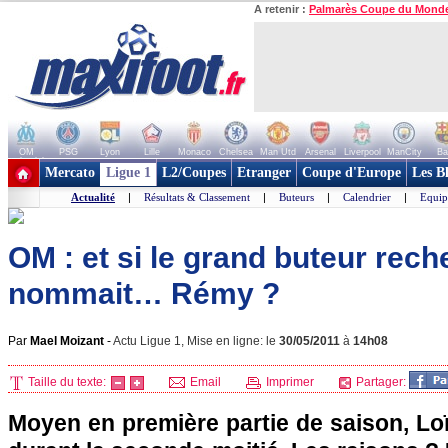
A retenir :
Palmarès Coupe du Mond
OM
PSG
Lyon
Lille
Monaco
Chelsea
Man Utd
Arsenal
Liverpool
ManCity
Ba
+ de clubs
Mercato
Ligue 1
L2/Coupes
Etranger
Coupe d'Europe
Les B
Actualité
|
Résultats & Classement
|
Buteurs
|
Calendrier
|
Equip
OM : et si le grand buteur rec
nommait… Rémy ?
Par
Mael Moizant
-
Actu Ligue 1, Mise en ligne: le
30/05/2011
à
14h08
Taille du texte:
Email
Imprimer
Partager:
Moyen en première partie de saison, Lo