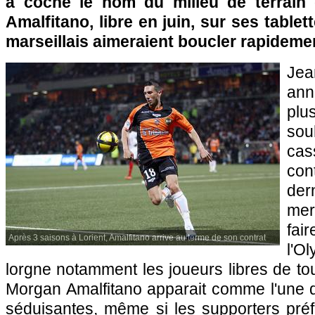
a coché le nom du milieu de terrain 
Amalfitano, libre en juin, sur ses tablett
marseillais aimeraient boucler rapidem
Jea
an
plu
so
cass
con
der
mer
fai
Après 3 saisons à Lorient, Amalfitano arrive au terme de son contrat
l'O
lorgne notamment les joueurs libres de tou
Morgan Amalfitano apparait comme l'une d
séduisantes, même si les supporters préf