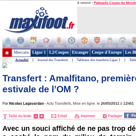
A retenir :
Palmarès Coupe du Mond
OM
PSG
Lyon
Lille
Monaco
Chelsea
Man Utd
Arsenal
Liverpool
ManCity
Ba
+ de clubs
Mercato
Ligue 1
L2/Coupes
Etranger
Coupe d'Europe
Les B
Actualité
|
Journal des Transferts
|
Tableaux des transferts Ligue 1
|
Tabl
Transfert : Amalfitano, premiè
estivale de l’OM ?
Par
Nicolas Lagavardan
-
Actu Transferts, Mise en ligne: le
26/05/2011
à
12h01
Taille du texte:
Email
Imprimer
Partager:
Avec un souci affiché de ne pas trop d