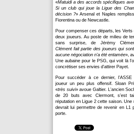
«
Matuidi a des accords spécifiques avec 
Si un club qui joue la Ligue des Ch
décision ?
» Arsenal et Naples rempliss
Fiorentina ou de Newcastle.
Pour compenser ces départs, les Verts o
deux joueurs. Au poste de milieu de terra
sans surprise, de Jérémy Cléme
Clément fait partie des joueurs qui sont
aucune négociation n'a été entamée
», a
Une aubaine pour le
PSG
, qui voit là l
concrétiser ses envies d'attirer Payet.
Pour succéder à ce dernier, l'ASSE
joueur un peu plus offensif. Sloan Pri
«
très suivi
» avoue Galtier. L'ancien Soc
de 20 buts avec Clermont, s'est tail
réputation en Ligue 2 cette saison. Une 
devrait lui permettre de revenir en L1 
porte.