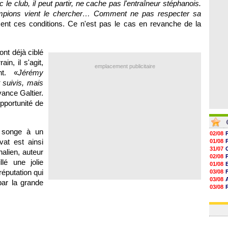
le club, il peut partir, ne cache pas l'entraîneur stéphanois.
06/08
06/08
ampions vient le chercher… Comment ne pas respecter sa
06/08
ent ces conditions. Ce n'est pas le cas en revanche de la
06/08
nt déjà ciblé
in, il s'agit,
emplacement publicitaire
nt. «
Jérémy
 suivis, mais
vance Galtier.
'opportunité de
 songe à un
02/08
vat est ainsi
01/08
31/07
halien, auteur
02/08
lé une jolie
01/08
réputation qui
03/08
03/08
par la grande
03/08
03/08
31/07