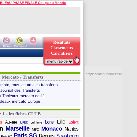
BLEAU PHASE FINALE Coupe du Monde
Résultats
Bayern
Dortmund
Classements
Calendriers
emplacement publicitaire
s Mercato / Transferts
cato, tous les articles transferts
 Journal des Transferts
s Tableaux mercato de L1
bleaux mercato Europe
e 1 - les fiches CLUB
Lille
Lens
s
Auxerre
Lorient
Brest
Le Havre
n
Marseille
Monaco
Nantes
Metz
Paris SG
Rennes
Strasbourg
Paris FC