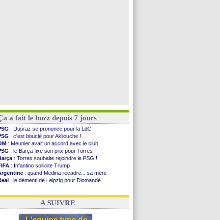
OM
: accord trouvé avec Man City pour Rulli
OM
: Medina vers Leverkusen pour 25 M€
Uruguay
: Forlan nommé sélectionneur (officiel)
Séville
: Juanlu signe à Bournemouth (officiel)
Voir toutes les brèves
Ça a fait le buzz depuis 7 jours
PSG
: Dupraz se prononce pour la LdC
PSG
: c'est bouclé pour Akliouche !
OM
: Meunier avait un accord avec le club
PSG
: le Barça fixe son prix pour Torres
Barça
: Torres souhaite rejoindre le PSG !
FIFA
: Infantino sollicite Trump
Argentine
: quand Medina recadre... sa mère
Real
: le démenti de Leipzig pour Diomandé
OM
: Paixão attire un 2e club anglais
FIFA
: le conseiller d'Infantino démissionne !
A SUIVRE
L'equipe type de