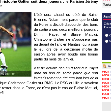
hristophe Galtier suit deux joueurs : le Parisien Jérémy
Toulo
t.
L'été sera chaud du côté de Saint-
Sond
Etienne. Notamment parce que le club
Zidan
du Forez a décidé d'accorder des bons
Franc
de sortie à ses deux meilleurs joueurs :
Dimitri Payet et Blaise Matuidi.
O
Christophe Galtier ne s'opposera pas
au départ de l'ancien Nantais, qui a joué
le jeu lors de la deuxième moitié de
saison après avoir boudé une bonne
partie du mois de janvier.
Ac
«
Je ne dévoile rien en disant que Payet
06/08
aura un bon de sortie parce que son
rémy Clément.
06/08
investissement a été très bon lors de la
06/08
ndiqué Christophe Galtier sur RMC. Le
PSG
et
Lille
le savaient
06/08
06/08
é rester dans le Forez, ce n'est pas le cas de Blaise Matuidi,
06/08
fi.
06/08
06/08
06/08
06/08
06/08