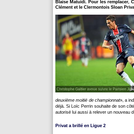
Blaise Matuidi. Pour les remplacer, C
Clément et le Clermontois Sloan Priva
Christophe Galtier avoue suivre le Parisien Jé
deuxième moitié de championnat
», a i
déjà. Si Loïc Perrin souhaite de son côt
autorisé lui aussi à relever un nouveau dé
Privat a brillé en Ligue 2