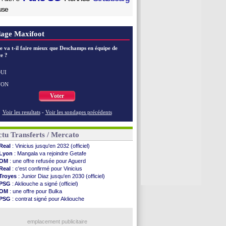
use
age Maxifoot
e va t-il faire mieux que Deschamps en équipe de
e ?
UI
NON
Voter
Voir les resultats
-
Voir les sondages précédents
tu Transferts / Mercato
Real
: Vinicius jusqu'en 2032 (officiel)
Lyon
: Mangala va rejoindre Getafe
OM
: une offre refusée pour Aguerd
Real
: c'est confirmé pour Vinicius
Troyes
: Junior Diaz jusqu'en 2030 (officiel)
PSG
: Akliouche a signé (officiel)
OM
: une offre pour Bulka
PSG
: contrat signé pour Akliouche
Chelsea
: Palace a fait son offre pour Disasi
PSG
: l'étonnante rumeur Gusto
Bologne
: Dallinga est sur le marché
emplacement publicitaire