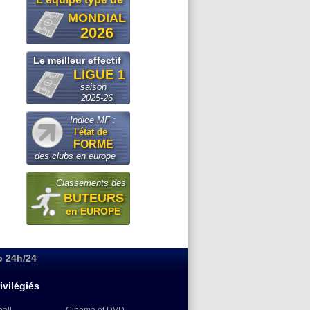
MONDIAL
2026
Le meilleur effectif
LIGUE 1
saison
2025-26
Indice MF :
l'état de
FORME
des clubs en europe
Classements des
BUTEURS
en EUROPE
o 24h/24
ivilégiés