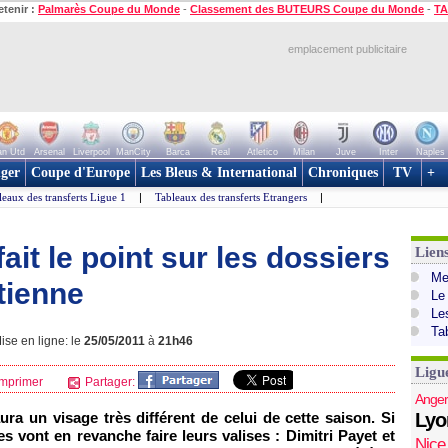
etenir :
Palmarès Coupe du Monde
-
Classement des BUTEURS Coupe du Monde
-
TA
emplacement publicitaire
n Utd
Arsenal
Liverpool
ManCity
Barca
Real
Atletico
Milan
Juve
Inter
Naples
ger
Coupe d'Europe
Les Bleus & International
Chroniques
TV
+
leaux des transferts Ligue 1
|
Tableaux des transferts Etrangers
|
fait le point sur les dossiers
Lien
Mer
tienne
Le
Le
Ta
ise en ligne: le
25/05/2011
à
21h46
Ligu
mprimer
Partager:
Anger
ra un visage très différent de celui de cette saison. Si
Lyo
s vont en revanche faire leurs valises : Dimitri Payet et
Nice