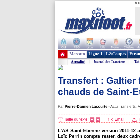
A r
OM
PSG
Lyon
Lille
Monaco
Chelsea
Ma
+ de clubs
Mercato
Ligue 1
L2/Coupes
Etran
Actualité
|
Journal des Transferts
|
Tab
Transfert : Galtier 
chauds de Saint-E
Par
Pierre-Damien Lacourte
-
Actu Transferts, M
Taille du texte:
Email
I
L'AS Saint-Etienne version 2011-12 au
Loïc Perrin compte rester, deux cadre