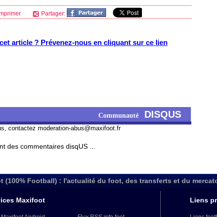
mprimer
Partager:
et article ? Prévenez-nous en cliquant sur ce lien
DISQUS
Communauté
us, contactez
moderation-abus@maxifoot.fr
t des commentaires disqUS ...
t (100% Football) : l'actualité du foot, des transferts et du mercat
ices Maxifoot
Liens pr