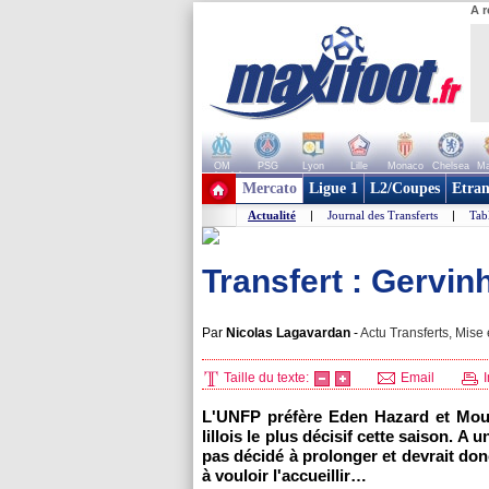
A r
OM
PSG
Lyon
Lille
Monaco
Chelsea
Ma
+ de clubs
Mercato
Ligue 1
L2/Coupes
Etran
Actualité
|
Journal des Transferts
|
Tab
Transfert : Gervin
Par
Nicolas Lagavardan
-
Actu Transferts, Mise 
Taille du texte:
Email
I
L'UNFP préfère Eden Hazard et Mous
lillois le plus décisif cette saison. A 
pas décidé à prolonger et devrait don
à vouloir l'accueillir…