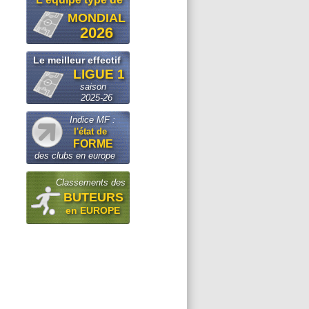
MONDIAL
2026
Le meilleur effectif
LIGUE 1
saison
2025-26
Indice MF :
l'état de
FORME
des clubs en europe
Classements des
BUTEURS
en EUROPE