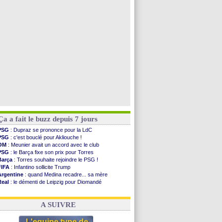
PSG
: contrat signé pour Akliouche
Chelsea
: Palace a fait son offre pour Disasi
PSG
: l'étonnante rumeur Gusto
Bologne
: Dallinga est sur le marché
Voir toutes les brèves
Ça a fait le buzz depuis 7 jours
PSG
: Dupraz se prononce pour la LdC
PSG
: c'est bouclé pour Akliouche !
OM
: Meunier avait un accord avec le club
PSG
: le Barça fixe son prix pour Torres
Barça
: Torres souhaite rejoindre le PSG !
FIFA
: Infantino sollicite Trump
Argentine
: quand Medina recadre... sa mère
Real
: le démenti de Leipzig pour Diomandé
OM
: Paixão attire un 2e club anglais
FIFA
: le conseiller d'Infantino démissionne !
A SUIVRE
L'equipe type de