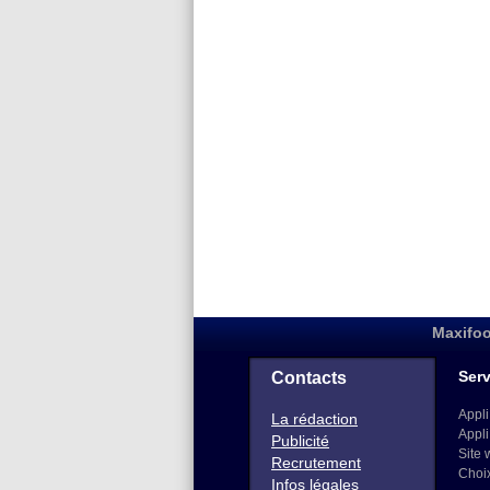
Maxifoo
Serv
Contacts
Appli
La rédaction
Appli
Publicité
Site 
Recrutement
Choi
Infos légales