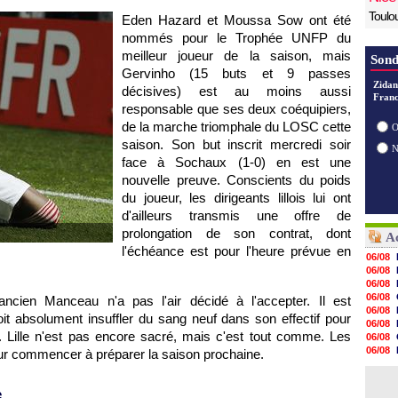
Toulo
Eden Hazard et Moussa Sow ont été
nommés pour le Trophée UNFP du
meilleur joueur de la saison, mais
Sond
Gervinho (15 buts et 9 passes
Zidan
décisives) est au moins aussi
Franc
responsable que ses deux coéquipiers,
de la marche triomphale du
LOSC
cette
O
saison. Son but inscrit mercredi soir
face à
Sochaux
(1-0) en est une
nouvelle preuve. Conscients du poids
du joueur, les dirigeants lillois lui ont
d'ailleurs transmis une offre de
prolongation de son contrat, dont
Ac
l'échéance est pour l'heure prévue en
06/08
06/08
06/08
06/08
ncien Manceau n'a pas l'air décidé à l'accepter. Il est
06/08
t absolument insuffler du sang neuf dans son effectif pour
06/08
e.
Lille
n'est pas encore sacré, mais c'est tout comme. Les
06/08
06/08
pour commencer à préparer la saison prochaine.
06/08
06/08
06/08
e