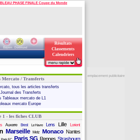
BLEAU PHASE FINALE Coupe du Monde
Résultats
Bayern
Dortmund
Classements
Calendriers
emplacement publicitaire
s Mercato / Transferts
cato, tous les articles transferts
 Journal des Transferts
s Tableaux mercato de L1
bleaux mercato Europe
e 1 - les fiches CLUB
Lille
Lens
s
Auxerre
Lorient
Brest
Le Havre
n
Marseille
Monaco
Nantes
Metz
Paris SG
Rennes
Strasbourg
Paris FC