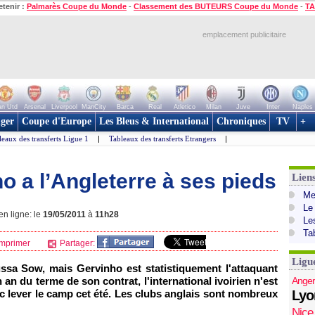
etenir :
Palmarès Coupe du Monde
-
Classement des BUTEURS Coupe du Monde
-
TA
emplacement publicitaire
n Utd
Arsenal
Liverpool
ManCity
Barca
Real
Atletico
Milan
Juve
Inter
Naples
ger
Coupe d'Europe
Les Bleus & International
Chroniques
TV
+
leaux des transferts Ligue 1
|
Tableaux des transferts Etrangers
|
ho a l’Angleterre à ses pieds
Lien
Mer
Le
en ligne: le
19/05/2011
à
11h28
Le
Ta
mprimer
Partager:
Ligu
sa Sow, mais Gervinho est statistiquement l'attaquant
un an du terme de son contrat, l'international ivoirien n'est
Anger
c lever le camp cet été. Les clubs anglais sont nombreux
Lyo
Nice