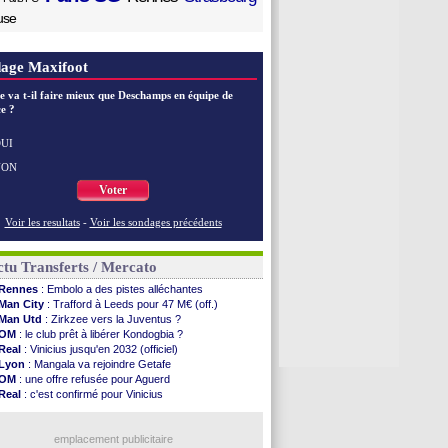
use
age Maxifoot
e va t-il faire mieux que Deschamps en équipe de
e ?
UI
NON
Voter
Voir les resultats
-
Voir les sondages précédents
tu Transferts / Mercato
Rennes
: Embolo a des pistes alléchantes
Man City
: Trafford à Leeds pour 47 M€ (off.)
Man Utd
: Zirkzee vers la Juventus ?
OM
: le club prêt à libérer Kondogbia ?
Real
: Vinicius jusqu'en 2032 (officiel)
Lyon
: Mangala va rejoindre Getafe
OM
: une offre refusée pour Aguerd
Real
: c'est confirmé pour Vinicius
Troyes
: Junior Diaz jusqu'en 2030 (officiel)
PSG
: Akliouche a signé (officiel)
OM
: une offre pour Bulka
emplacement publicitaire