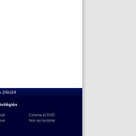
o 24h/24
ivilégiés
ball
Cinema et DVD
Live
Non au racisme
)