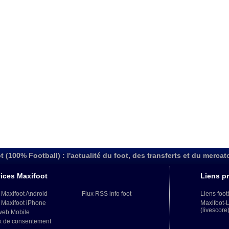
t (100% Football) : l'actualité du foot, des transferts et du mercat
ices Maxifoot
Liens pr
 Maxifoot Android
Flux RSS info foot
Liens foot
 Maxifoot iPhone
Maxifoot-
(livescore
web Mobile
x de consentement