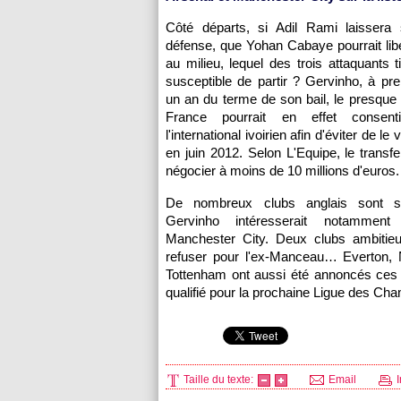
Côté départs, si Adil Rami laissera
défense, que Yohan Cabaye pourrait lib
au milieu, lequel des trois attaquants tit
susceptible de partir ? Gervinho, à pr
un an du terme de son bail, le presqu
France pourrait en effet consen
l'international ivoirien afin d'éviter de le v
en juin 2012. Selon L'Equipe, le transfe
négocier à moins de 10 millions d'euros.
De nombreux clubs anglais sont s
Gervinho intéresserait notamment
Manchester City. Deux clubs ambitieux
refuser pour l'ex-Manceau… Everton, 
Tottenham ont aussi été annoncés ces der
qualifié pour la prochaine Ligue des C
Taille du texte:
Email
I