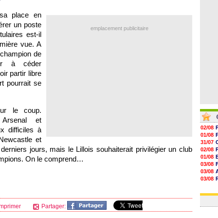
06/08
06/08
 sa place en
06/08
érer un poste
06/08
emplacement publicitaire
ulaires est-il
emière vue. A
e champion de
tir à céder
oir partir libre
rt pourrait se
ur le coup.
 Arsenal et
02/08
 difficiles à
01/08
Newcastle et
31/07
niers jours, mais le Lillois souhaiterait privilégier un club
02/08
01/08
hampions. On le comprend…
03/08
03/08
03/08
03/08
31/07
mprimer
Partager: