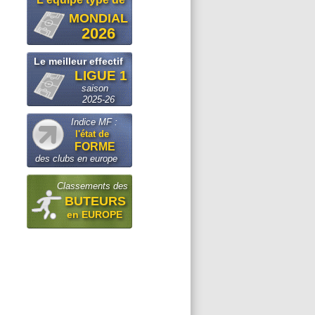
MONDIAL
2026
Le meilleur effectif
LIGUE 1
saison
2025-26
Indice MF :
l'état de
FORME
des clubs en europe
Classements des
BUTEURS
en EUROPE