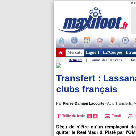
A r
OM
PSG
Lyon
Lille
Monaco
Chelsea
Ma
+ de clubs
Mercato
Ligue 1
L2/Coupes
Etran
Actualité
|
Journal des Transferts
|
Tab
Transfert : Lassan
clubs français
Par
Pierre-Damien Lacourte
-
Actu Transferts, M
Taille du texte:
Email
I
Déçu de n'être qu'un remplaçant da
quitter le Real Madrid. Pisté par
l'OM