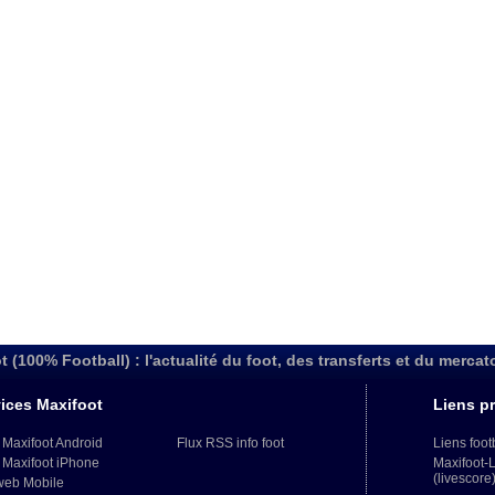
t (100% Football) : l'actualité du foot, des transferts et du mercat
ices Maxifoot
Liens pr
 Maxifoot Android
Flux RSS info foot
Liens foot
 Maxifoot iPhone
Maxifoot-
(livescore
web Mobile