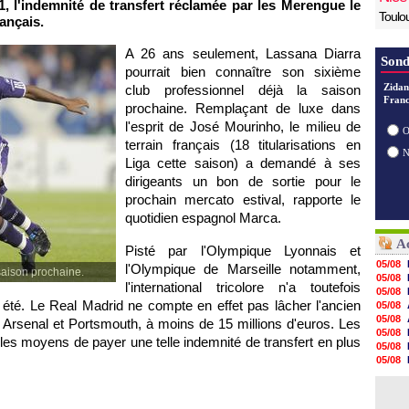
, l'indemnité de transfert réclamée par les Merengue le
Toulo
ançais.
A 26 ans seulement, Lassana Diarra
Sond
pourrait bien connaître son sixième
Zidan
club professionnel déjà la saison
Franc
prochaine. Remplaçant de luxe dans
l'esprit de José Mourinho, le milieu de
O
terrain français (18 titularisations en
Liga cette saison) a demandé à ses
dirigeants un bon de sortie pour le
prochain mercato estival, rapporte le
quotidien espagnol Marca.
Ac
Pisté par
l'Olympique Lyonnais
et
05/08
l'Olympique de Marseille
notamment,
saison prochaine.
05/08
l'international tricolore n'a toutefois
05/08
 été. Le Real Madrid ne compte en effet pas lâcher l'ancien
05/08
05/08
Arsenal et Portsmouth, à moins de 15 millions d'euros. Les
05/08
les moyens de payer une telle indemnité de transfert en plus
05/08
05/08
05/08
05/08
05/08