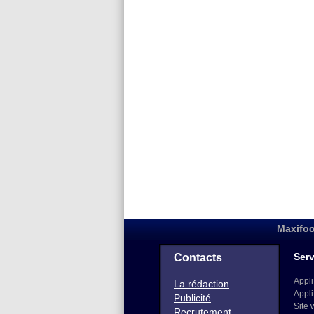
Maxifoo
Serv
Contacts
Appli
La rédaction
Appli
Publicité
Site 
Recrutement