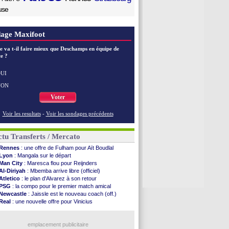
use
age Maxifoot
e va t-il faire mieux que Deschamps en équipe de
e ?
UI
NON
Voter
Voir les resultats
-
Voir les sondages précédents
tu Transferts / Mercato
Rennes
: une offre de Fulham pour Aït Boudlal
Lyon
: Mangala sur le départ
Man City
: Maresca flou pour Reijnders
Al-Diriyah
: Mbemba arrive libre (officiel)
Atletico
: le plan d'Alvarez à son retour
PSG
: la compo pour le premier match amical
Newcastle
: Jaissle est le nouveau coach (off.)
Real
: une nouvelle offre pour Vinicius
Monaco
: Cabral a prolongé (officiel)
Atletico
: Molina va signer à la Roma
Real
: Diomandé arrive pour 140 M€ !
emplacement publicitaire