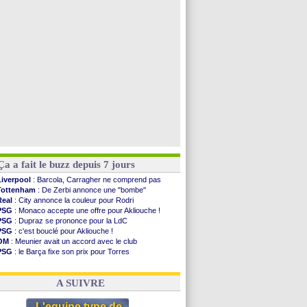
Man Utd
: Bayindir en route pour le Celta
Roma
: Molina en cas d'échec avec Read
Le Havre
: Zouaoui plutôt vers Montpellier ?
Chelsea
: Côme touche au but pour Chalobah
Voir toutes les brèves
Ça a fait le buzz depuis 7 jours
Liverpool
: Barcola, Carragher ne comprend pas
Tottenham
: De Zerbi annonce une "bombe"
Real
: City annonce la couleur pour Rodri
PSG
: Monaco accepte une offre pour Akliouche !
PSG
: Dupraz se prononce pour la LdC
PSG
: c'est bouclé pour Akliouche !
OM
: Meunier avait un accord avec le club
PSG
: le Barça fixe son prix pour Torres
OM
: accord de principe entre Rulli et Man City
Barça
: Torres souhaite rejoindre le PSG !
A SUIVRE
L'equipe type de