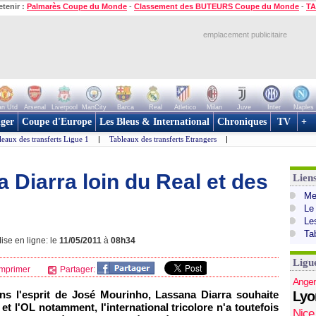
etenir :
Palmarès Coupe du Monde
-
Classement des BUTEURS Coupe du Monde
-
TA
emplacement publicitaire
n Utd
Arsenal
Liverpool
ManCity
Barca
Real
Atletico
Milan
Juve
Inter
Naples
ger
Coupe d'Europe
Les Bleus & International
Chroniques
TV
+
leaux des transferts Ligue 1
|
Tableaux des transferts Etrangers
|
a Diarra loin du Real et des
Lien
Mer
Le
Le
Ta
ise en ligne: le
11/05/2011
à
08h34
Ligu
mprimer
Partager:
Anger
ns l'esprit de José Mourinho, Lassana Diarra souhaite
Lyo
et
l'OL
notamment, l'international tricolore n'a toutefois
Nice