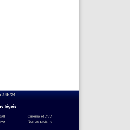
o 24h/24
ivilégiés
ball
Cinema et DVD
Live
Non au racisme
)