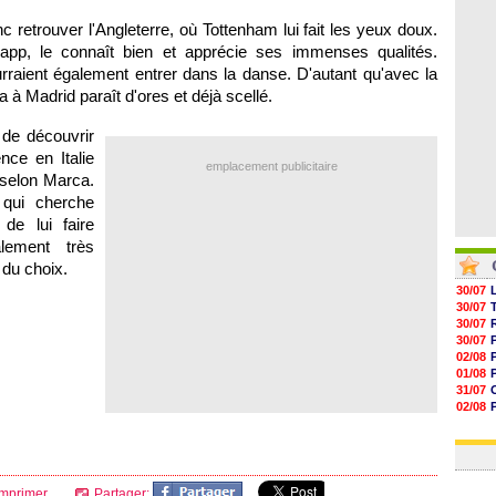
05/08
05/08
c retrouver l'Angleterre, où Tottenham lui fait les yeux doux.
05/08
p, le connaît bien et apprécie ses immenses qualités.
05/08
rraient également entrer dans la danse. D'autant qu'avec la
a à Madrid paraît d'ores et déjà scellé.
 de découvrir
ce en Italie
emplacement publicitaire
s selon Marca.
 qui cherche
de lui faire
lement très
 du choix.
30/07
30/07
30/07
30/07
02/08
01/08
31/07
02/08
30/07
01/08
mprimer
Partager: