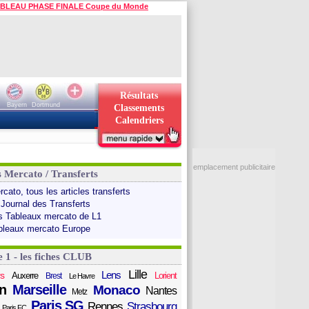
BLEAU PHASE FINALE Coupe du Monde
Résultats
Bayern
Dortmund
Classements
Calendriers
emplacement publicitaire
s Mercato / Transferts
cato, tous les articles transferts
 Journal des Transferts
s Tableaux mercato de L1
bleaux mercato Europe
e 1 - les fiches CLUB
Lille
Lens
s
Auxerre
Lorient
Brest
Le Havre
n
Marseille
Monaco
Nantes
Metz
Paris SG
Rennes
Strasbourg
Paris FC