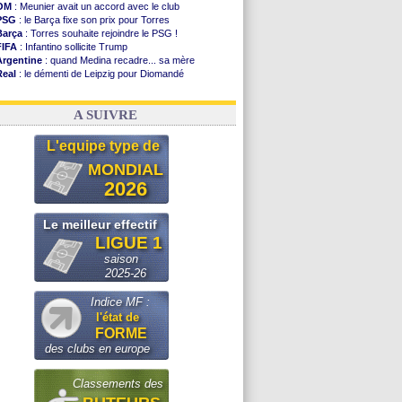
OM
: Meunier avait un accord avec le club
PSG
: le Barça fixe son prix pour Torres
Barça
: Torres souhaite rejoindre le PSG !
FIFA
: Infantino sollicite Trump
Argentine
: quand Medina recadre... sa mère
Real
: le démenti de Leipzig pour Diomandé
OM
: Paixão attire un 2e club anglais
FIFA
: le conseiller d'Infantino démissionne !
A SUIVRE
L'equipe type de
MONDIAL
2026
Le meilleur effectif
LIGUE 1
saison
2025-26
Indice MF :
l'état de
FORME
des clubs en europe
Classements des