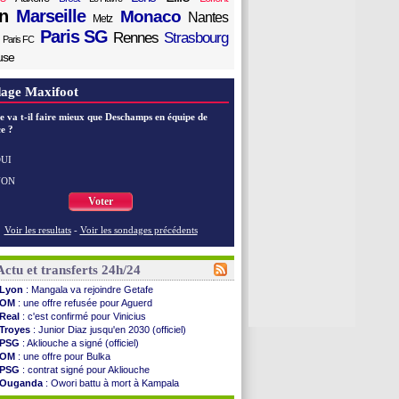
n
Marseille
Monaco
Nantes
Metz
Paris SG
Rennes
Strasbourg
Paris FC
use
age Maxifoot
e va t-il faire mieux que Deschamps en équipe de
e ?
UI
NON
Voter
Voir les resultats
-
Voir les sondages précédents
Actu et transferts 24h/24
Lyon
: Mangala va rejoindre Getafe
OM
: une offre refusée pour Aguerd
Real
: c'est confirmé pour Vinicius
Troyes
: Junior Diaz jusqu'en 2030 (officiel)
PSG
: Akliouche a signé (officiel)
OM
: une offre pour Bulka
PSG
: contrat signé pour Akliouche
Ouganda
: Owori battu à mort à Kampala
Arsenal
: Arteta veut créer une dynastie