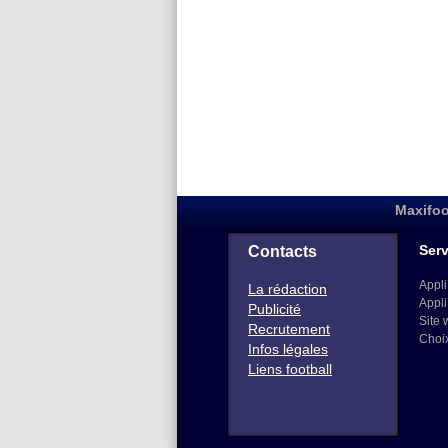
Maxifoo
Serv
Contacts
Appli
La rédaction
Appli
Publicité
Site 
Recrutement
Choi
Infos légales
Liens football