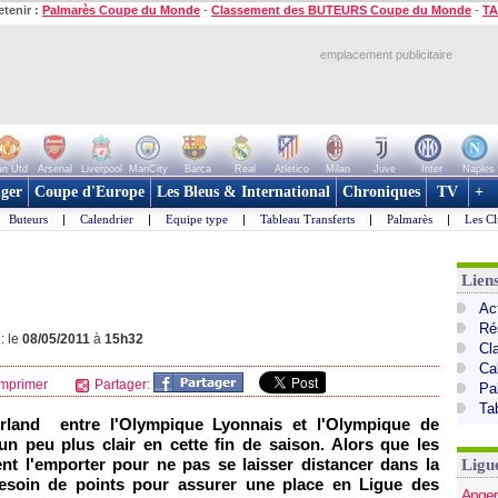
etenir :
Palmarès Coupe du Monde
-
Classement des BUTEURS Coupe du Monde
-
TA
emplacement publicitaire
n Utd
Arsenal
Liverpool
ManCity
Barca
Real
Atletico
Milan
Juve
Inter
Naples
ger
Coupe d'Europe
Les Bleus & International
Chroniques
TV
+
Buteurs
|
Calendrier
|
Equipe type
|
Tableau Transferts
|
Palmarès
|
Les Cl
Lien
Act
Ré
: le
08/05/2011
à
15h32
Cl
Ca
mprimer
Partager:
Pa
Ta
erland entre
l'Olympique Lyonnais
et
l'Olympique de
un peu plus clair en cette fin de saison. Alors que les
 l'emporter pour ne pas se laisser distancer dans la
Ligu
soin de points pour assurer une place en Ligue des
Anger