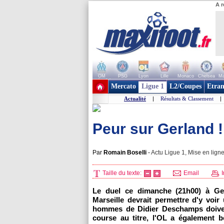
A r
OM
PSG
Lyon
Lille
Monaco
Chelsea
Ma
+ de clubs
Mercato
Ligue 1
L2/Coupes
Etran
Actualité
|
Résultats & Classement
|
Peur sur Gerland !
Par
Romain Boselli
-
Actu Ligue 1, Mise en ligne
Taille du texte:
Email
I
Le duel ce dimanche (21h00) à G
Marseille
devrait permettre d'y voir 
hommes de Didier Deschamps doivent
course au titre,
l'OL
a également be