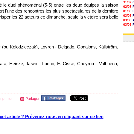
31/07
é le duel phénoménal (5-5) entre les deux équipes la saison
02/08
rt l'une des rencontres les plus spectaculaires de la dernière
01/08
03/08
crisper les 22 acteurs ce dimanche, seule la victoire sera belle
03/08
03/08
03/08
31/07
até (ou Kolodzieczak), Lovren - Delgado, Gonalons, Källström,
ra, Heinze, Taiwo - Lucho, E. Cissé, Cheyrou - Valbuena,
mprimer
Partager:
et article ? Prévenez-nous en cliquant sur ce lien