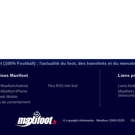
t (100% Football) : l'actualité du foot, des transferts et du mercat
ices Maxifoot
Liens pr
 Maxifoot Android
Flux RSS info foot
Liens foot
 Maxifoot iPhone
Maxifoot-
(livescore
web Mobile
x de consentement
Aj
© copyright Advimedia - Maxifoot 2000-2026