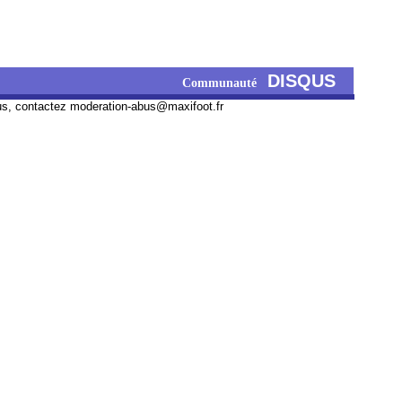
DISQUS
Communauté
us, contactez
moderation-abus@maxifoot.fr