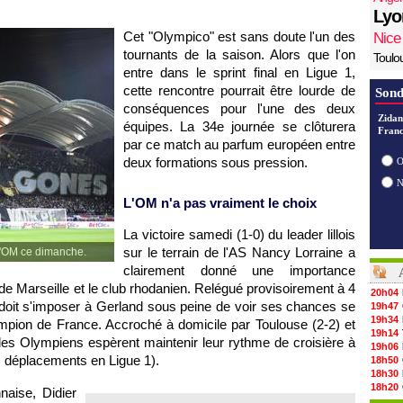
Lyo
Cet "Olympico" est sans doute l'un des
Nice
tournants de la saison. Alors que l'on
Toulo
entre dans le sprint final en Ligue 1,
cette rencontre pourrait être lourde de
Sond
conséquences pour l'une des deux
Zidan
équipes. La 34e journée se clôturera
Franc
par ce match au parfum européen entre
deux formations sous pression.
O
L'OM
n'a pas vraiment le choix
La victoire samedi (1-0) du leader lillois
sur le terrain de l'AS Nancy Lorraine a
 l'OM ce dimanche.
clairement donné une importance
de Marseille
et le club rhodanien. Relégué provisoirement à 4
20h04
 doit s'imposer à Gerland sous peine de voir ses chances se
19h47
19h34
ampion de France. Accroché à domicile par
Toulouse
(2-2) et
19h14
les Olympiens espèrent maintenir leur rythme de croisière à
19h06
ers déplacements en Ligue 1).
18h50
18h30
18h20
naise, Didier
17h58