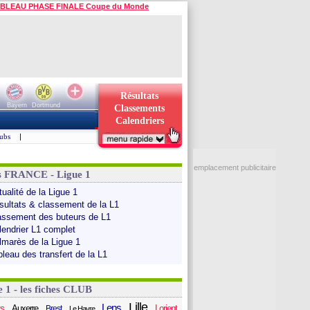
BLEAU PHASE FINALE Coupe du Monde
Résultats
Bayern
Dortmund
Classements
Calendriers
ubs
|
emplacement publicitaire
s FRANCE - Ligue 1
ualité de la Ligue 1
sultats & classement de la L1
assement des buteurs de L1
lendrier L1 complet
lmarès de la Ligue 1
bleau des transfert de la L1
e 1 - les fiches CLUB
Lille
Lens
s
Auxerre
Lorient
Brest
Le Havre