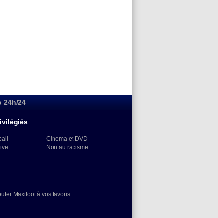
o 24h/24
ivilégiés
ball
Cinema et DVD
Live
Non au racisme
)
outer Maxifoot à vos favoris