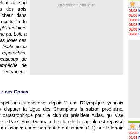
tour de son
17h47
emplacement publicitaire
s des trois
17h34
05/08
17h22
îcheur dans
05/08
17h10
05/08
en cette fin de
16h59
05/08
pplémentaires
16h53
05/08
16h45
ime ça. Loïc a
06/08
16h34
05/08
as jouer ces
16h21
06/08
 finale de la
16h04
15h50
s rapprochés,
15h40
beaucoup de
15h18
 empêché de
15h01
14h46
 l'entraîneur-
ur des Gones
compétitions européennes depuis 11 ans,
l'Olympique Lyonnais
 disputer la Ligue des Champions la saison prochaine.
t catastrophique pour le club du président Aulas, qui vise
ue le
Paris
Saint-Germain. Le club de la capitale est repassé
r d'avance après son match nul samedi (1-1) sur le terrain
02/08
01/08