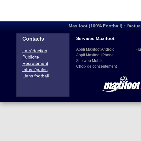
Maxifoot (100% Football) : l'actua
Services Maxifoot
Contacts
Appli Maxifoot Android
Flu
La rédaction
Appli Maxifoot iPhone
Publicité
Site web Mobile
Recrutement
Choix de consentement
Infos légales
Liens football