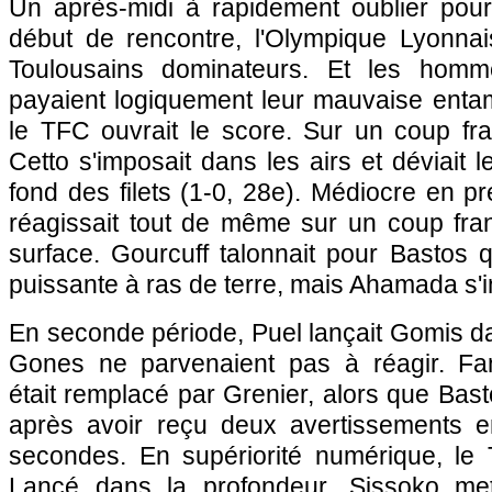
Un après-midi à rapidement oublier pou
début de rencontre,
l'Olympique Lyonnai
Toulousains dominateurs. Et les hom
payaient logiquement leur mauvaise ent
le TFC ouvrait le score. Sur un coup fra
Cetto s'imposait dans les airs et déviait l
fond des filets (1-0, 28e). Médiocre en p
réagissait tout de même sur un coup fran
surface. Gourcuff talonnait pour Bastos 
puissante à ras de terre, mais Ahamada s'i
En seconde période, Puel lançait Gomis dan
Gones ne parvenaient pas à réagir. Fan
était remplacé par Grenier, alors que Bast
après avoir reçu deux avertissements e
secondes. En supériorité numérique, le T
Lancé dans la profondeur, Sissoko mett