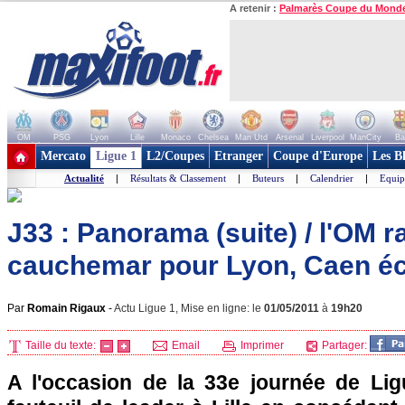
A retenir :
Palmarès Coupe du Mond
OM
PSG
Lyon
Lille
Monaco
Chelsea
Man Utd
Arsenal
Liverpool
ManCity
Ba
+ de clubs
Mercato
Ligue 1
L2/Coupes
Etranger
Coupe d'Europe
Les B
Actualité
|
Résultats & Classement
|
Buteurs
|
Calendrier
|
Equip
J33 : Panorama (suite) / l'OM r
cauchemar pour Lyon, Caen éc
Par
Romain Rigaux
-
Actu Ligue 1, Mise en ligne: le
01/05/2011
à
19h20
Taille du texte:
Email
Imprimer
Partager:
A l'occasion de la 33e journée de Li