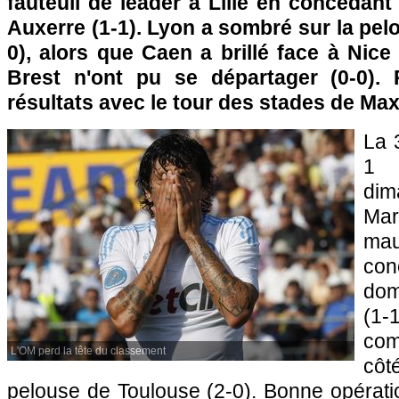
fauteuil de leader à
Lille
en concédant 
Auxerre
(1-1).
Lyon
a sombré sur la pel
0), alors que Caen a brillé face à
Nice
Brest n'ont pu se départager (0-0). 
résultats avec le tour des stades de Max
La 
1 
dim
Mar
mau
con
dom
(1
com
L'OM perd la tête du classement
côt
pelouse de
Toulouse
(2-0). Bonne opérat