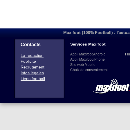
Maxifoot (100% Football) : l'actua
Services Maxifoot
Contacts
Appli Maxifoot Android
Flu
La rédaction
Appli Maxifoot iPhone
Publicité
Site web Mobile
Recrutement
Choix de consentement
Infos légales
Liens football