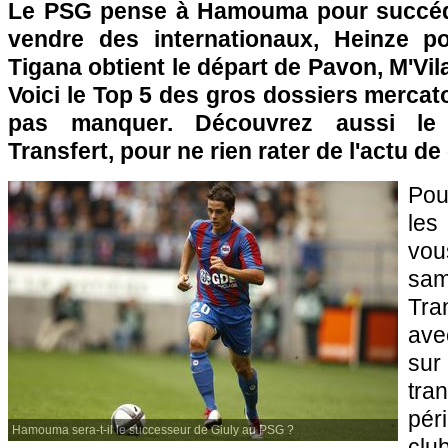
Le
PSG
pense à Hamouma pour succéd
vendre des internationaux, Heinze po
Tigana obtient le départ de Pavon, M'Vila
Voici le Top 5 des gros dossiers mercat
pas manquer. Découvrez aussi le
Transfert, pour ne rien rater de l'actu de
Pou
les
vo
sam
Tra
ave
sur
tra
pér
Hamouma sera-t-il le successeur de Giuly au PSG ?
clu