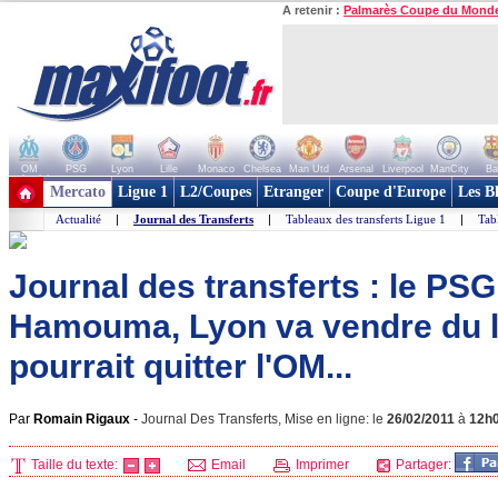
A retenir :
Palmarès Coupe du Mond
OM
PSG
Lyon
Lille
Monaco
Chelsea
Man Utd
Arsenal
Liverpool
ManCity
Ba
+ de clubs
Mercato
Ligue 1
L2/Coupes
Etranger
Coupe d'Europe
Les B
Actualité
|
Journal des Transferts
|
Tableaux des transferts Ligue 1
|
Tab
Journal des transferts : le PS
Hamouma, Lyon va vendre du l
pourrait quitter l'OM...
Par
Romain Rigaux
-
Journal Des Transferts, Mise en ligne: le
26/02/2011
à
12h
Taille du texte:
Email
Imprimer
Partager: