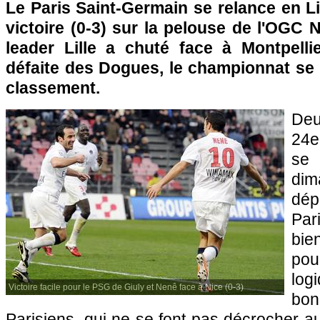
Le
Paris
Saint-Germain se relance en Li
victoire (0-3) sur la pelouse de l'
OGC N
leader
Lille
a chuté face à
Montpelli
défaite des Dogues, le championnat se 
classement.
Deu
24e
se
dim
dé
Par
bie
po
log
Victoire facile pour le PSG de Giuly et Nenê face à Nice (0-3)
bon
Parisiens, qui ne se font pas décrocher 