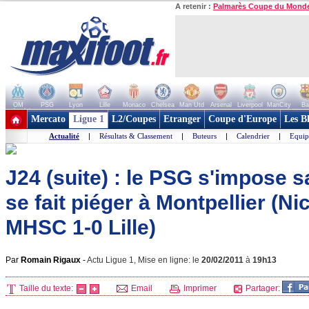
A retenir :
Palmarès Coupe du Mond
OM
PSG
Lyon
Lille
Monaco
Chelsea
Man Utd
Arsenal
Liverpool
ManCity
Ba
+ de clubs
Mercato
Ligue 1
L2/Coupes
Etranger
Coupe d'Europe
Les B
Actualité
|
Résultats & Classement
|
Buteurs
|
Calendrier
|
Equip
J24 (suite) : le PSG s'impose sa
se fait piéger à Montpellier (Ni
MHSC 1-0 Lille)
Par
Romain Rigaux
-
Actu Ligue 1, Mise en ligne: le
20/02/2011
à
19h13
Taille du texte:
Email
Imprimer
Partager: