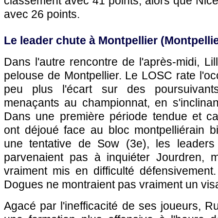
classement avec 41 points, alors que
Nic
avec 26 points.
Le leader chute à
Montpellier
(
Montpelli
Dans l'autre rencontre de l'après-midi,
Lil
pelouse de
Montpellier
. Le
LOSC
rate l'o
peu plus l'écart sur des poursuivan
menaçants au championnat, en s'inclinan
Dans une première période tendue et cad
ont déjoué face au bloc montpelliérain b
une tentative de Sow (3e), les leader
parvenaient pas à inquiéter Jourdren, ma
vraiment mis en difficulté défensivement
Dogues ne montraient pas vraiment un vis
Agacé par l'inefficacité de ses joueurs, R