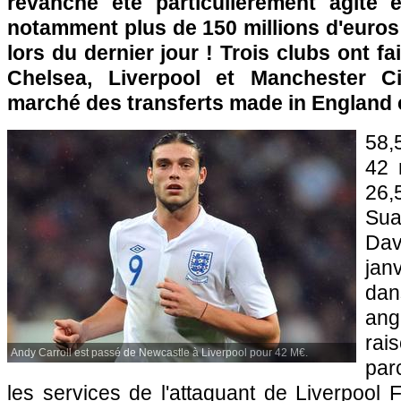
revanche été particulièrement agité 
notamment plus de 150 millions d'euros
lors du dernier jour ! Trois clubs ont fa
Chelsea, Liverpool et Manchester C
marché des transferts made in England
58,5
42 
26
Sua
Dav
jan
dans
ang
rai
Andy Carroll est passé de Newcastle à Liverpool pour 42 M€.
par
les services de l'attaquant de Liverpool