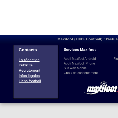
Maxifoot (100% Football) : l'actua
Services Maxifoot
Contacts
Appli Maxifoot Android
Flu
La rédaction
Appli Maxifoot iPhone
Publicité
Site web Mobile
Recrutement
Choix de consentement
Infos légales
Liens football