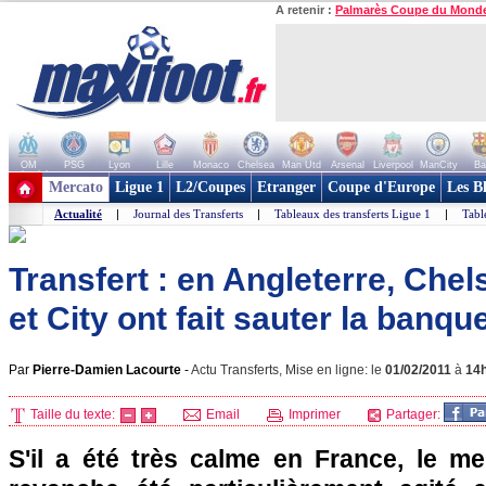
A retenir :
Palmarès Coupe du Mond
OM
PSG
Lyon
Lille
Monaco
Chelsea
Man Utd
Arsenal
Liverpool
ManCity
Ba
+ de clubs
Mercato
Ligue 1
L2/Coupes
Etranger
Coupe d'Europe
Les B
Actualité
|
Journal des Transferts
|
Tableaux des transferts Ligue 1
|
Tabl
Transfert : en Angleterre, Chel
et City ont fait sauter la banque
Par
Pierre-Damien Lacourte
-
Actu Transferts, Mise en ligne: le
01/02/2011
à
14
Taille du texte:
Email
Imprimer
Partager:
S'il a été très calme en France, le me