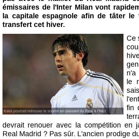
émissaires de l'Inter Milan vont rapid
la capitale espagnole afin de tâter le
transfert cet hiver.
Ce 
co
hi
gen
n'a
le 
sa
l'e
fin
Kaká pourrait retrouver le sourire en passant du Real à l'Inter.
terr
devrait renouer avec la compétition en j
Real Madrid ? Pas sûr. L'ancien prodige d