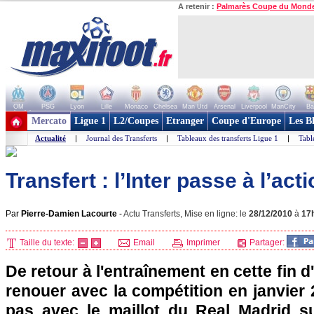
A retenir :
Palmarès Coupe du Mond
OM
PSG
Lyon
Lille
Monaco
Chelsea
Man Utd
Arsenal
Liverpool
ManCity
Ba
+ de clubs
Mercato
Ligue 1
L2/Coupes
Etranger
Coupe d'Europe
Les B
Actualité
|
Journal des Transferts
|
Tableaux des transferts Ligue 1
|
Tabl
Transfert : l’Inter passe à l’ac
Par
Pierre-Damien Lacourte
-
Actu Transferts, Mise en ligne: le
28/12/2010
à
17
Taille du texte:
Email
Imprimer
Partager:
De retour à l'entraînement en cette fin 
renouer avec la compétition en janvier 
pas avec le maillot du Real Madrid s