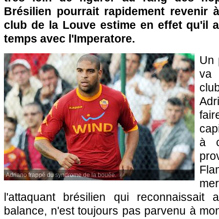
Brésilien pourrait rapidement revenir 
club de la Louve estime en effet qu'il 
temps avec l'Imperatore.
Un p
va 
cl
Adr
fai
capi
à 
pr
Fl
Adriano frappé du syndrome de la bouée.
me
l'attaquant brésilien qui reconnaissait
balance, n'est toujours pas parvenu à mo