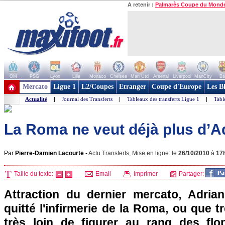
A retenir :
Palmarès Coupe du Mond
OM
PSG
Lyon
Lille
Monaco
Chelsea
Man Utd
Arsenal
Liverpool
ManCity
Ba
+ de clubs
Mercato
Ligue 1
L2/Coupes
Etranger
Coupe d'Europe
Les B
Actualité
|
Journal des Transferts
|
Tableaux des transferts Ligue 1
|
Tabl
La Roma ne veut déjà plus d’Ad
Par
Pierre-Damien Lacourte
-
Actu Transferts, Mise en ligne: le
26/10/2010
à
17
Taille du texte:
Email
Imprimer
Partager:
Attraction du dernier mercato, Adria
quitté l'infirmerie de la Roma, ou que t
très loin de figurer au rang des flop