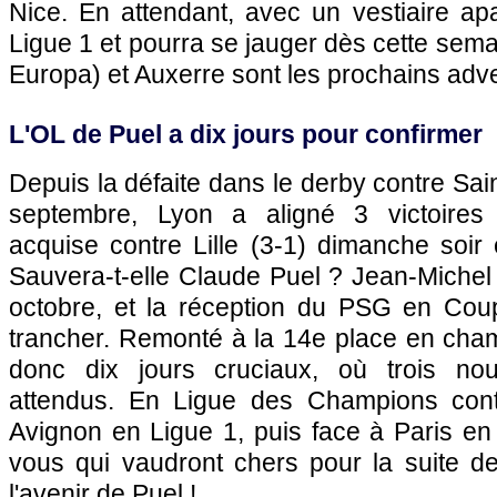
Nice
. En attendant, avec un vestiaire ap
Ligue 1 et pourra se jauger dès cette sem
Europa) et
Auxerre
sont les prochains adve
L'OL
de Puel a dix jours pour confirmer
Depuis la défaite dans le derby contre Sain
septembre,
Lyon
a aligné 3 victoires 
acquise contre
Lille
(3-1) dimanche soir e
Sauvera-t-elle Claude Puel ? Jean-Michel A
octobre, et la réception du
PSG
en Coup
trancher. Remonté à la 14e place en cha
donc dix jours cruciaux, où trois no
attendus. En Ligue des Champions contr
Avignon en Ligue 1, puis face à
Paris
en 
vous qui vaudront chers pour la suite d
l'avenir de Puel !