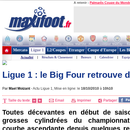
A retenir :
Palmarès Coupe du Mond
OM
PSG
Lyon
Lille
Monaco
Chelsea
Man Utd
Arsenal
Liverpool
ManCity
Ba
+ de clubs
Mercato
Ligue 1
L2/Coupes
Etranger
Coupe d'Europe
Les B
Actualité
|
Résultats & Classement
|
Buteurs
|
Calendrier
|
Equip
Ligue 1 : le Big Four retrouve 
Par
Mael Moizant
-
Actu Ligue 1, Mise en ligne: le
18/10/2010
à
10h10
Taille du texte:
Email
Imprimer
Partager:
Toutes décevantes en début de saiso
grosses cylindrées du championna
courbe ascendante depuis quelques re