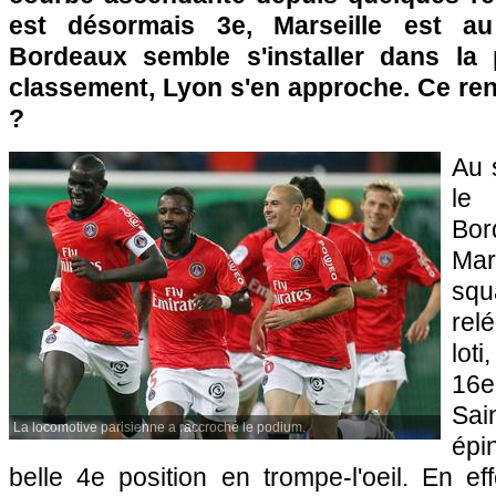
est désormais 3e,
Marseille
est au 
Bordeaux
semble s'installer dans la 
classement,
Lyon
s'en approche. Ce ren
?
Au 
le 
Bor
Mar
squ
rel
lot
16e
Sai
La locomotive parisienne a raccroché le podium.
épi
belle 4e position en trompe-l'oeil. En e