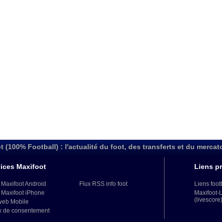
t (100% Football) : l'actualité du foot, des transferts et du mercat
ices Maxifoot
Liens pr
 Maxifoot Android
Flux RSS info foot
Liens foot
 Maxifoot iPhone
Maxifoot-
(livescore
web Mobile
x de consentement