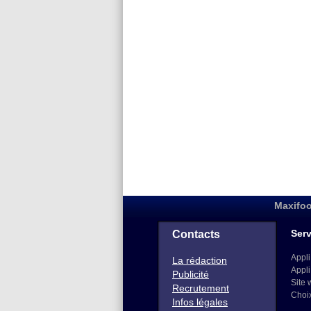
Maxifoo
Serv
Contacts
Appli
La rédaction
Appli
Publicité
Site 
Recrutement
Choi
Infos légales