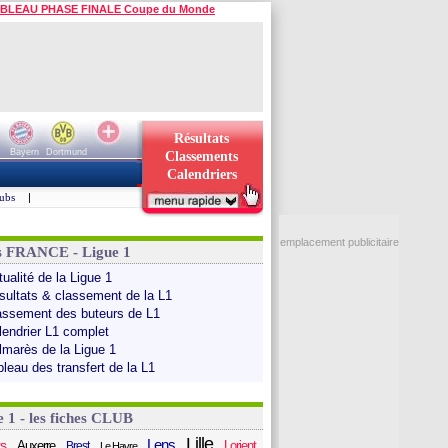
BLEAU PHASE FINALE Coupe du Monde
Résultats
Bayern
Dortmund
Classements
Calendriers
ubs
|
emplacement publicitaire
s FRANCE - Ligue 1
ualité de la Ligue 1
sultats & classement de la L1
assement des buteurs de L1
lendrier L1 complet
lmarès de la Ligue 1
bleau des transfert de la L1
e 1 - les fiches CLUB
Lille
Lens
s
Auxerre
Lorient
Brest
Le Havre