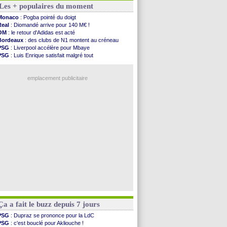
Les + populaires du moment
Real
: c'est confirmé pour Vinicius
Troyes
: Junior Diaz jusqu'en 2030 (officiel)
Monaco
: Pogba pointé du doigt
PSG
: Akliouche a signé (officiel)
Real
: Diomandé arrive pour 140 M€ !
OM
: une offre pour Bulka
OM
: le retour d'Adidas est acté
PSG
: contrat signé pour Akliouche
Bordeaux
: des clubs de N1 montent au créneau
Ouganda
: Owori battu à mort à Kampala
PSG
: Liverpool accélère pour Mbaye
Arsenal
: Arteta veut créer une dynastie
PSG
: Luis Enrique satisfait malgré tout
Chelsea
: Palace a fait son offre pour Disasi
Barça
: Ferran Torres donne son feu vert au PSG
FIFA
: le gouvernement espagnol s'en mêle
Real
: une nouvelle offre pour Vinicius
PSG
: l'étonnante rumeur Gusto
emplacement publicitaire
Bologne
: Dallinga est sur le marché
OM
: accord trouvé avec Man City pour Rulli
OM
: Medina vers Leverkusen pour 25 M€
Uruguay
: Forlan nommé sélectionneur (officiel)
Séville
: Juanlu signe à Bournemouth (officiel)
Voir les brèves précédentes
Ça a fait le buzz depuis 7 jours
PSG
: Dupraz se prononce pour la LdC
PSG
: c'est bouclé pour Akliouche !