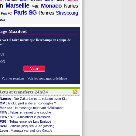
n
Marseille
Monaco
Nantes
Metz
Paris SG
Rennes
Strasbourg
Paris FC
use
age Maxifoot
e va t-il faire mieux que Deschamps en équipe de
e ?
UI
NON
Voter
Voir les resultats
-
Voir les sondages précédents
Actu et transferts 24h/24
Nantes
: Der Zakarian et sa relation avec Kita
OM
: le club prêt à libérer Kondogbia ?
Monaco
: le message touchant d'Akliouche
FIFA
: Tebas en remet une couche
FIFA
: l'UEFA maintient la pression
PSG
: Tebas encense Luis Enrique
Real
: Vinicius jusqu'en 2032 (officiel)
Lyon
: Mangala va rejoindre Getafe
OM
: une offre refusée pour Aguerd