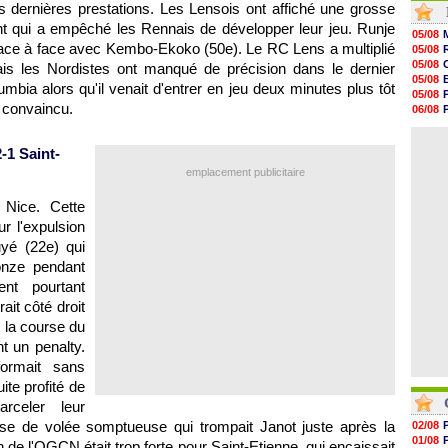
 dernières prestations. Les Lensois ont affiché une grosse
19h34
nt qui a empêché les Rennais de développer leur jeu. Runje
19h14
05/08
19h06
 face à face avec Kembo-Ekoko (50e). Le
RC Lens
a multiplié
05/08
18h50
05/08
is les Nordistes ont manqué de précision dans le dernier
18h30
05/08
mbia alors qu'il venait d'entrer en jeu deux minutes plus tôt
18h20
05/08
17h58
 convaincu.
06/08
17h47
06/08
17h34
05/08
17h22
-1 Saint-
17h10
emplacement publicitaire
16h59
16h53
à
Nice
. Cette
16h45
16h34
r l'expulsion
yé (22e) qui
 onze pendant
nt pourtant
ait côté droit
 la course du
nt un penalty.
formait sans
ite profité de
rceler leur
ise de volée somptueuse qui trompait Janot juste après la
02/08
01/08
 de l'
OGCN
était trop forte pour Saint-Etienne, qui encaissait