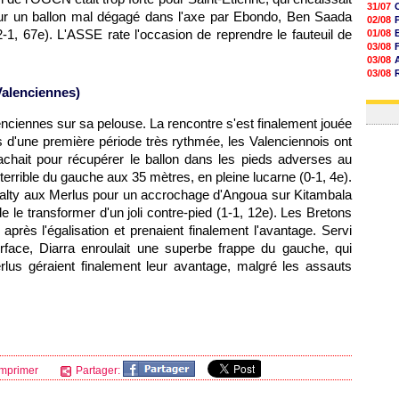
31/07
ur un ballon mal dégagé dans l'axe par Ebondo, Ben Saada
02/08
2-1, 67e). L'ASSE rate l'occasion de reprendre le fauteuil de
01/08
03/08
03/08
03/08
03/08
Valenciennes)
31/07
enciennes sur sa pelouse. La rencontre s'est finalement jouée
 d'une première période très rythmée, les Valenciennois ont
rachait pour récupérer le ballon dans les pieds adverses au
 terrible du gauche aux 35 mètres, en pleine lucarne (0-1, 4e).
penalty aux Merlus pour un accrochage d'Angoua sur Kitambala
 le transformer d'un joli contre-pied (1-1, 12e). Les Bretons
après l'égalisation et prenaient finalement l'avantage. Servi
rface, Diarra enroulait une superbe frappe du gauche, qui
rlus géraient finalement leur avantage, malgré les assauts
mprimer
Partager: