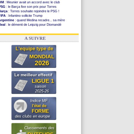
OM
: Meunier avait un accord avec le club
PSG
: le Barça fixe son prix pour Torres
Barça
: Torres souhaite rejoindre le PSG !
FIFA
: Infantino sollicite Trump
Argentine
: quand Medina recadre... sa mère
Real
: le démenti de Leipzig pour Diomandé
OM
: Paixão attire un 2e club anglais
FIFA
: le conseiller d'Infantino démissionne !
A SUIVRE
L'equipe type de
MONDIAL
2026
Le meilleur effectif
LIGUE 1
saison
2025-26
Indice MF :
l'état de
FORME
des clubs en europe
Classements des