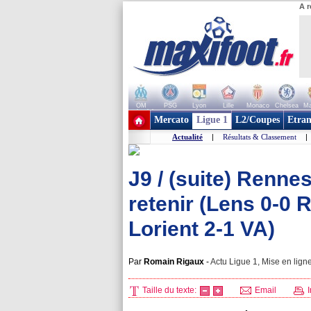
A r
OM
PSG
Lyon
Lille
Monaco
Chelsea
Ma
+ de clubs
Mercato
Ligue 1
L2/Coupes
Etran
Actualité
|
Résultats & Classement
|
J9 / (suite) Rennes
retenir (Lens 0-0 
Lorient 2-1 VA)
Par
Romain Rigaux
-
Actu Ligue 1, Mise en ligne
Taille du texte:
Email
I