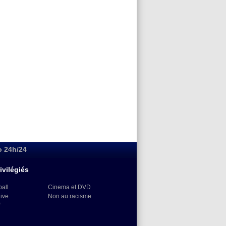
o 24h/24
ivilégiés
ball
Cinema et DVD
Live
Non au racisme
)