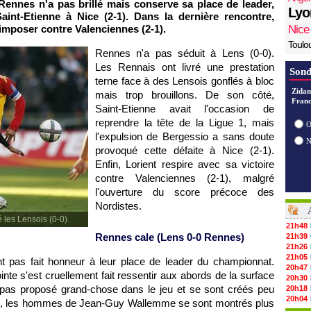
Rennes
n'a pas brillé mais conserve sa place de leader,
Lyo
Saint-Etienne à
Nice
(2-1). Dans la dernière rencontre,
'imposer contre Valenciennes (2-1).
Nice
Toulo
Rennes
n'a pas séduit à
Lens
(0-0).
Les Rennais ont livré une prestation
Sond
terne face à des Lensois gonflés à bloc
Zidan
mais trop brouillons. De son côté,
Franc
Saint-Etienne avait l'occasion de
reprendre la tête de la Ligue 1, mais
O
l'expulsion de Bergessio a sans doute
provoqué cette défaite à
Nice
(2-1).
Enfin, Lorient respire avec sa victoire
contre Valenciennes (2-1), malgré
l'ouverture du score précoce des
Nordistes.
 les Lensois (0-0)
21h48
Rennes
cale (
Lens
0-0
Rennes
)
21h39
21h26
21h05
nt pas fait honneur à leur place de leader du championnat.
20h47
inte s'est cruellement fait ressentir aux abords de la surface
20h30
 pas proposé grand-chose dans le jeu et se sont créés peu
20h18
20h04
te, les hommes de Jean-Guy Wallemme se sont montrés plus
19h47