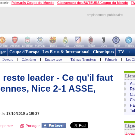
etenir :
Palmarès Coupe du Monde
-
Classement des BUTEURS Coupe du Monde
-
TA
emplacement publicitaire
n Utd
Arsenal
Liverpool
ManCity
Barca
Real
Atletico
Milan
Juve
Inter
Naples
ger
Coupe d'Europe
Les Bleus & International
Chroniques
TV
+
Buteurs
|
Calendrier
|
Equipe type
|
Tableau Transferts
|
Palmarès
|
Les Cl
 reste leader - Ce qu'il faut
Lien
Act
Rennes, Nice 2-1 ASSE,
Ré
Cl
Ca
Pa
Ta
: le
17/10/2010
à
19h27
Ligu
mprimer
Partager:
Anger