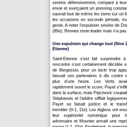
sereins défensivement, comparé à leurs
envie et exerçaient un pressing consta
sauvait tout de même les siens sur un
les occasions en seconde période, ma
geste. A noter l'expulsion sévère de Dou
(85e).
Rennes
reste leader mais n'a pas
Une expulsion qui change tout (
Nice
2
Etienne)
Saint-Etienne s'est fait surprendre 
rencontre s'est certainement décidée su
de Bergessio, pour un tacle trop appu
laissait ses partenaires à dix contre
plus d'une heure. Les Verts avaie
rapidement ouvert le score. Payet s'infiltr
dans la surface, mais Pejcinovic coupait
Stéphanois et l'arbitre sifflait logiqueme
Payet se faisait justice et le trans
trembler (0-1, 11e). Les Aiglons ont ensu
leur supériorité numérique pour ha
adversaire et Mounier armait une repr
pause (1-1, 47e). Finalement, la pression