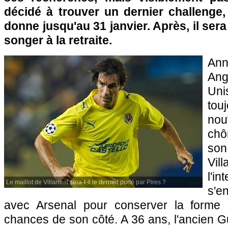
décidé à trouver un dernier challenge,
donne jusqu'au 31 janvier. Après, il sera
songer à la retraite.
Ann
Ang
Uni
tou
no
chô
so
Vi
l'i
Le maillot de Villarreal sera-t-il le dernier porté par Pires ?
s'e
avec Arsenal pour conserver la forme e
chances de son côté. A 36 ans, l'ancien 