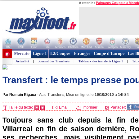
A retenir :
Palmarès Coupe du Mond
OM
PSG
Lyon
Lille
Monaco
Chelsea
Man Utd
Arsenal
Liverpool
ManCity
Ba
+ de clubs
Mercato
Ligue 1
L2/Coupes
Etranger
Coupe d'Europe
Les B
Actualité
|
Journal des Transferts
|
Tableaux des transferts Ligue 1
|
Tabl
Transfert : le temps presse pou
Par
Romain Rigaux
-
Actu Transferts, Mise en ligne: le
16/10/2010
à
14h34
Taille du texte:
Email
Imprimer
Partager:
Toujours sans club depuis la fin d
Villarreal en fin de saison dernière, R
ses recherches, mais visiblement pa