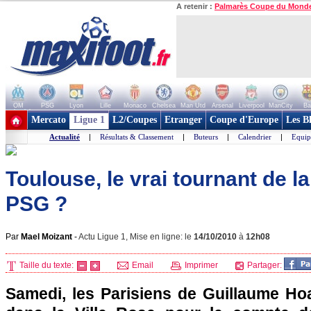
A retenir :
Palmarès Coupe du Mond
OM
PSG
Lyon
Lille
Monaco
Chelsea
Man Utd
Arsenal
Liverpool
ManCity
Ba
+ de clubs
Mercato
Ligue 1
L2/Coupes
Etranger
Coupe d'Europe
Les B
Actualité
|
Résultats & Classement
|
Buteurs
|
Calendrier
|
Equip
Toulouse, le vrai tournant de l
PSG ?
Par
Mael Moizant
-
Actu Ligue 1, Mise en ligne: le
14/10/2010
à
12h08
Taille du texte:
Email
Imprimer
Partager:
Samedi, les Parisiens de Guillaume Ho