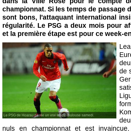
dans la Ville Rose pour le compte d
championnat. Si les temps de passage du
sont bons, l'attaquant international ins
régularité. Le
PSG
a deux mois pour aff
et la première étape est pour ce week-en
Lea
Eu
deu
de s
Ger
sat
Lig
fo
Ko
Le PSG de Hoarau passe un vrai test à Toulouse samedi.
deu
nuls en championnat et est invaincue, 