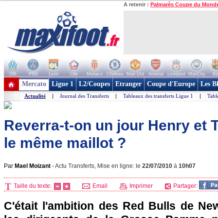
A retenir :
Palmarès Coupe du Mond
OM
PSG
Lyon
Lille
Monaco
Chelsea
Man Utd
Arsenal
Liverpool
ManCity
Ba
+ de clubs
Mercato
Ligue 1
L2/Coupes
Etranger
Coupe d'Europe
Les B
Actualité
|
Journal des Transferts
|
Tableaux des transferts Ligue 1
|
Tabl
Reverra-t-on un jour Henry et 
le même maillot ?
Par
Mael Moizant
-
Actu Transferts, Mise en ligne: le
22/07/2010
à
10h07
Taille du texte:
Email
Imprimer
Partager:
C'était l'ambition des Red Bulls de Ne