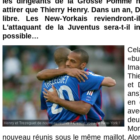
les dirigeants de la Grosse Pomme 
attirer que Thierry Henry. Dans un an, 
libre. Les New-Yorkais reviendront
L'attaquant de la Juventus sera-t-il i
possible…
Cel
«b
Im
Thi
et 
ans
en 
ave
d
Henry et Trezeguet de nouveau réunis ? C'est le voeu de New-York !
Mo
nouveau réunis sous le même maillot. Alor