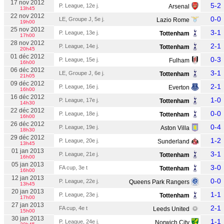
17 nov 2012
5-2
P. League, 12e j.
Arsenal
13h45
22 nov 2012
0-0
LE, Groupe J, 5e j.
Lazio Rome
19h00
25 nov 2012
3-1
P. League, 13e j.
Tottenham
17h00
28 nov 2012
2-1
P. League, 14e j.
Tottenham
20h45
01 déc 2012
0-3
P. League, 15e j.
Fulham
16h00
06 déc 2012
3-1
LE, Groupe J, 6e j.
Tottenham
21h05
09 déc 2012
2-1
P. League, 16e j.
Everton
16h00
16 déc 2012
1-0
P. League, 17e j.
Tottenham
14h30
22 déc 2012
0-0
P. League, 18e j.
Tottenham
16h00
26 déc 2012
0-4
P. League, 19e j.
Aston Villa
18h30
29 déc 2012
1-2
P. League, 20e j.
Sunderland
13h45
01 jan 2013
3-1
P. League, 21e j.
Tottenham
16h00
05 jan 2013
3-0
FA cup, 3e t
Tottenham
16h00
12 jan 2013
0-0
P. League, 22e j.
Queens Park Rangers
13h45
20 jan 2013
1-1
P. League, 23e j.
Tottenham
17h00
27 jan 2013
2-1
FA cup, 4e t
Leeds United
15h00
30 jan 2013
1-1
P. League, 24e j.
Norwich City