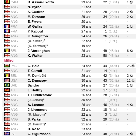
CAM
B. Assou-Ekotto
29 ans
22
(18 tit.)
1
ANG
N. Byrne
21 ans
-
-
ANG
S. Caulker
21 ans
28
(26 tit.)
2
ANG
M. Dawson
29 ans
34
(29 tit.)
2
ANG
E. Fryers
20 ans
-
-
FRA
W. Gallas
36 ans
24
(21 tit.)
1
FRA
Y. Kaboul
27 ans
1
(1 tit.)
-
ANG
K. Naughton
24 ans
26
(24 tit.)
-
*
ANG
(A. Smith)
22 ans
1
(1 tit.)
-
*
ANG
(K. Stewart)
19 ans
-
-
BEL
J. Vertonghen
26 ans
49
(48 tit.)
6
ANG
K. Walker
23 ans
50
(48 tit.)
-
Milieu
PdG
G. Bale
24 ans
44
(44 tit.)
26
ANG
T. Carroll
21 ans
14
(4 tit.)
-
BEL
M. Dembélé
26 ans
42
(34 tit.)
2
USA
C. Dempsey
30 ans
43
(32 tit.)
12
BRE
Sandro
24 ans
27
(26 tit.)
1
ALL
L. Holtby
22 ans
17
(7 tit.)
-
ANG
T. Huddlestone
26 ans
28
(17 tit.)
-
*
ANG
(J. Jenas)
30 ans
1
(0 tit.)
-
ANG
A. Lennon
26 ans
46
(43 tit.)
4
ANG
J. Livermore
23 ans
18
(6 tit.)
-
*
ANG
(R. Mason)
22 ans
3
(1 tit.)
-
ANG
S. Parker
32 ans
29
(23 tit.)
-
*
ANG
(D. Parrett)
21 ans
-
-
ANG
D. Rose
23 ans
-
-
ISL
G. Sigurdsson
23 ans
48
(21 tit.)
7