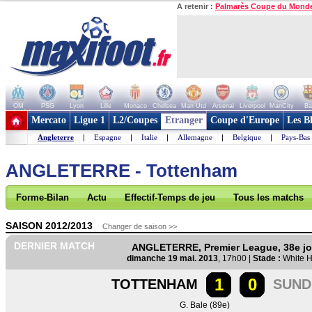
A retenir :
Palmarès Coupe du Mond
OM
PSG
Lyon
Lille
Monaco
Chelsea
Man Utd
Arsenal
Liverpool
ManCity
Ba
+ de clubs
Mercato
Ligue 1
L2/Coupes
Etranger
Coupe d'Europe
Les B
Angleterre
|
Espagne
|
Italie
|
Allemagne
|
Belgique
|
Pays-Bas
ANGLETERRE - Tottenham
Forme-Bilan
Actu
Effectif-Temps de jeu
Tous les matchs
SAISON 2012/2013
Changer de saison >>
DERNIER MATCH
ANGLETERRE, Premier League, 38e j
dimanche 19 mai. 2013
, 17h00 |
Stade :
White H
1
0
TOTTENHAM
SUND
G. Bale (89e)