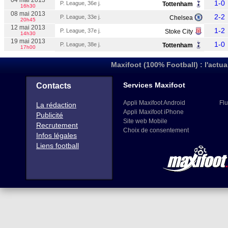
04 mai 2013
1-0
P. League, 36e j.
Tottenham
16h30
08 mai 2013
2-2
P. League, 33e j.
Chelsea
20h45
12 mai 2013
1-2
P. League, 37e j.
Stoke City
14h30
19 mai 2013
1-0
P. League, 38e j.
Tottenham
17h00
Maxifoot (100% Football) : l'actua
Services Maxifoot
Contacts
Appli Maxifoot Android
Flu
La rédaction
Appli Maxifoot iPhone
Publicité
Site web Mobile
Recrutement
Choix de consentement
Infos légales
Liens football