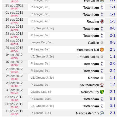
2-1
P. League, 1e j.
Newcastle
18h30
25 aoû 2012
1-1
P. League, 2e j.
Tottenham
16h00
01 sep 2012
1-1
P. League, 3e j.
Tottenham
16h00
16 sep 2012
1-3
P. League, 4e j.
Reading
17h00
20 sep 2012
0-0
LE, Groupe J, 1e j.
Tottenham
21h05
23 sep 2012
2-1
P. League, 5e j.
Tottenham
17h00
26 sep 2012
0-3
League Cup, 3e t
Carlisle
20h45
29 sep 2012
2-3
P. League, 6e j.
Manchester Utd
18h30
04 oct 2012
1-1
LE, Groupe J, 2e j.
Panathinaikos
19h00
07 oct 2012
2-0
P. League, 7e j.
Tottenham
16h00
20 oct 2012
2-4
P. League, 8e j.
Tottenham
13h45
25 oct 2012
1-1
LE, Groupe J, 3e j.
Maribor
19h00
28 oct 2012
1-2
P. League, 9e j.
Southampton
16h00
31 oct 2012
2-1
League Cup, 8e
Norwich City
20h45
03 nov 2012
0-1
P. League, 10e j.
Tottenham
16h00
08 nov 2012
3-1
LE, Groupe J, 4e j.
Tottenham
21h05
11 nov 2012
2-1
P. League, 11e j.
Manchester City
14h30