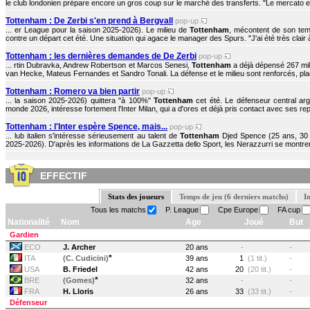
le club londonien prépare encore un gros coup sur le marché des transferts. "Le mercato est
Tottenham : De Zerbi s'en prend à Bergvall
pop-up
... er League pour la saison 2025-2026). Le milieu de
Tottenham
, mécontent de son temp
contre un départ cet été. Une situation qui agace le manager des Spurs. "J'ai été très clair 
Tottenham : les dernières demandes de De Zerbi
pop-up
... rtin Dubravka, Andrew Robertson et Marcos Senesi,
Tottenham
a déjà dépensé 267 mill
van Hecke, Mateus Fernandes et Sandro Tonali. La défense et le milieu sont renforcés, place
Tottenham : Romero va bien partir
pop-up
... la saison 2025-2026) quittera "à 100%"
Tottenham
cet été. Le défenseur central arg
monde 2026, intéresse fortement l'Inter Milan, qui a d'ores et déjà pris contact avec ses rep
Tottenham : l'Inter espère Spence, mais...
pop-up
... lub italien s'intéresse sérieusement au talent de
Tottenham
Djed Spence (25 ans, 30 
2025-2026). D'après les informations de La Gazzetta dello Sport, les Nerazzurri se montrent 
EFFECTIF
Stats des joueurs
Temps de jeu (6 derniers matchs)
I
Tous les matchs
P. League
Cpe Europe
FA cup
Nationalité
Nom
Age
Joué
But
Gardien
ECO
J. Archer
20 ans
-
-
*
ITA
(C. Cudicini)
39 ans
1
(1 tit.)
-
USA
B. Friedel
42 ans
20
(20 tit.)
-
*
BRE
(Gomes)
32 ans
-
-
FRA
H. Lloris
26 ans
33
(33 tit.)
-
Défenseur