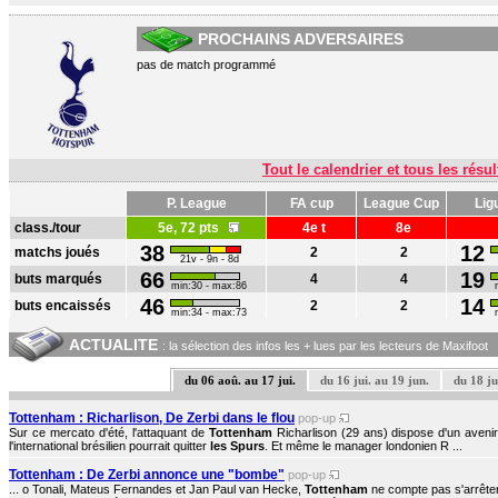
PROCHAINS ADVERSAIRES
pas de match programmé
Tout le calendrier et tous les résul
P. League
FA cup
League Cup
Lig
class./tour
5e, 72 pts
4e t
8e
38
12
matchs joués
2
2
21v - 9n - 8d
66
19
buts marqués
4
4
min:30 - max:86
46
14
buts encaissés
2
2
min:34 - max:73
ACTUALITE
: la sélection des infos les + lues par les lecteurs de Maxifoot
du 06 aoû. au 17 jui.
du 16 jui. au 19 jun.
du 18 ju
Tottenham : Richarlison, De Zerbi dans le flou
pop-up
Sur ce mercato d'été, l'attaquant de
Tottenham
Richarlison (29 ans) dispose d'un avenir 
l'international brésilien pourrait quitter
les Spurs
. Et même le manager londonien R ...
Tottenham : De Zerbi annonce une "bombe"
pop-up
... o Tonali, Mateus Fernandes et Jan Paul van Hecke,
Tottenham
ne compte pas s'arrêter