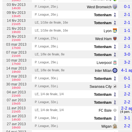
20h45
03 fév 2013
0-1
P. League, 25e j.
West Bromwich
14h30
09 fév 2013
2-1
P. League, 26e j.
Tottenham
13h45
14 fév 2013
2-1
LE, 1/16e de finale, 16e
Tottenham
21h05
21 fév 2013
1-1
LE, 1/16e de finale, 16e
Lyon
19h00
25 fév 2013
2-3
P. League, 27e j.
West Ham
21h00
03 mar 2013
2-1
P. League, 28e j.
Tottenham
17h00
07 mar 2013
3-0
LE, 1/8e de finale, 8e
Tottenham
21h05
10 mar 2013
3-2
P. League, 29e j.
Liverpool
17h00
14 mar 2013
4-1 a
LE, 1/8e de finale, 8e
Inter Milan
19h00
17 mar 2013
0-1
P. League, 30e j.
Tottenham
16h00
30 mar 2013
1-2
P. League, 31e j.
Swansea City
16h00
04 avr 2013
2-2
LE, 1/4 de finale, 1/4
Tottenham
21h05
07 avr 2013
2-2
P. League, 32e j.
Tottenham
15h05
2-2 a
11 avr 2013
LE, 1/4 de finale, 1/4
FC Bale
21h05
(4 pen. 
21 avr 2013
3-1
P. League, 34e j.
Tottenham
14h30
27 avr 2013
2-2
P. League, 35e j.
Wigan
16h00