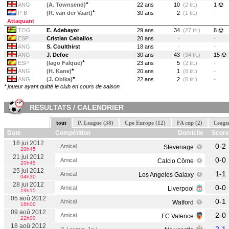
*
ANG
(A. Townsend)
22 ans
10
(2 tit.)
1
*
P-B
(R. van der Vaart)
30 ans
2
(1 tit.)
-
Attaquant
TOG
E. Adebayor
29 ans
34
(27 tit.)
8
ESP
Cristian Ceballos
20 ans
-
-
ANG
S. Coulthirst
18 ans
-
-
ANG
J. Defoe
30 ans
43
(34 tit.)
15
*
ESP
(Iago Falque)
23 ans
5
(2 tit.)
-
*
ANG
(H. Kane)
20 ans
1
(0 tit.)
-
*
ANG
(J. Obika)
22 ans
2
(0 tit.)
-
* joueur ayant quitté le club en cours de saison
RESULTATS / CALENDRIER
tout
P. League (38)
Cpe Europe (12)
FA cup (2)
Leagu
Date
Compétition
Domicile
Score
18 jui 2012
0-2
Amical
Stevenage
20h45
21 jui 2012
0-0
Amical
Calcio Côme
20h45
25 jui 2012
1-1
Amical
Los Angeles Galaxy
04h30
28 jui 2012
0-0
Amical
Liverpool
19h15
05 aoû 2012
0-1
Amical
Watford
16h00
09 aoû 2012
2-0
Amical
FC Valence
22h00
18 aoû 2012