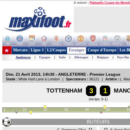
A retenir :
Palmarès Coupe du Mond
OM
PSG
Lyon
Lille
Monaco
Chelsea
Man Utd
Arsenal
Liverpool
ManCity
Ba
+ de clubs
Mercato
Ligue 1
L2/Coupes
Etranger
Coupe d'Europe
Les B
Angleterre
|
Espagne
|
Italie
|
Allemagne
|
Belgique
|
Pays-Bas
Dim. 21 Avril 2013, 14h30 - ANGLETERRE - Premier League
Stade :
White Hart Lane à London |
Spectateurs :
36121 |
Arbitre :
L. Ma
3
1
TOTTENHAM
MANC
(mi-tps: 0-1)
1
10
20
30
40
50
6
BUTEURS