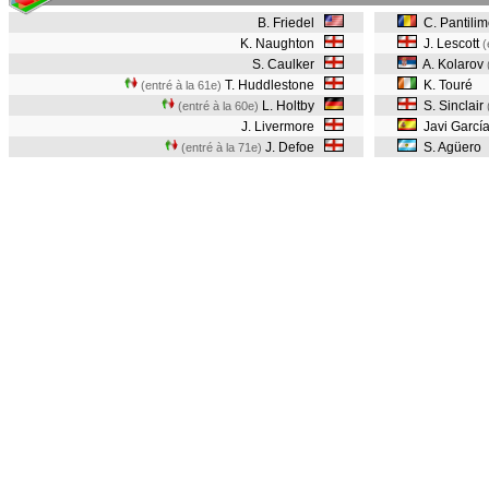
B. Friedel
C. Pantili
K. Naughton
J. Lescott
(
S. Caulker
A. Kolarov
T. Huddlestone
K. Touré
(entré à la 61e)
L. Holtby
S. Sinclair
(entré à la 60e)
J. Livermore
Javi Garcí
J. Defoe
S. Agüero
(entré à la 71e)