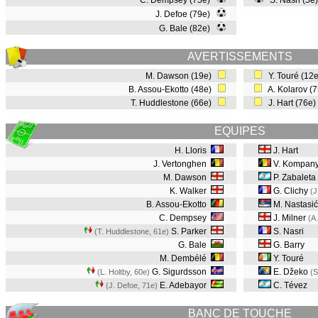
C. Dempsey (75e)
S. Nasri (5e
J. Defoe (79e)
G. Bale (82e)
AVERTISSEMENTS
M. Dawson (19e)
Y. Touré (12
B. Assou-Ekotto (48e)
A. Kolarov (
T. Huddlestone (66e)
J. Hart (76e
EQUIPES
H. Lloris
J. Hart
J. Vertonghen
V. Kompan
M. Dawson
P. Zabaleta
K. Walker
G. Clichy
(J
B. Assou-Ekotto
M. Nastasić
C. Dempsey
J. Milner
(A
S. Parker
S. Nasri
(T. Huddlestone, 61e
)
G. Bale
G. Barry
M. Dembélé
Y. Touré
G. Sigurdsson
E. Džeko
(L. Holtby, 60e
)
(S
E. Adebayor
C. Tévez
(J. Defoe, 71e
)
BANC DE TOUCHE